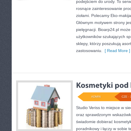
podejściem do urody. To serwi
rosnące zainteresowanie pro
ziołami. Polecamy Eko-makija
Głównym motywem strony jest
pielęgnacji. Bioarp24.pl moż
użytkowników szukających sp
sklepy, którzy poszukują aso
zastosowaniu.
[ Read More ]
ADMIN
CZE - 
Studio Veriss to miejsce w si
oraz sprawdzonym wskazówko
świadomie dobierać kosmetyk
poradnikowy i łączy w sobie 