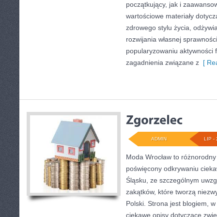
początkujący, jak i zaawans
wartościowe materiały dotycz
zdrowego stylu życia, odżyw
rozwijania własnej sprawności
popularyzowaniu aktywności f
zagadnienia związane z
[ Rea
ADMIN
LIP - 
Moda Wrocław to różnorodny 
poświęcony odkrywaniu ciek
Śląsku, ze szczególnym uwzg
zakątków, które tworzą niezw
Polski. Strona jest blogiem,
ciekawe opisy dotyczące zwiedz