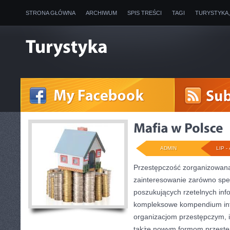
STRONA GŁÓWNA
ARCHIWUM
SPIS TREŚCI
TAGI
TURYSTYKA
ADMIN
LIP - 
Przestępczość zorganizowana
zainteresowanie zarówno specj
poszukujących rzetelnych info
kompleksowe kompendium inf
organizacjom przestępczym, ic
także nowym formom przestęp