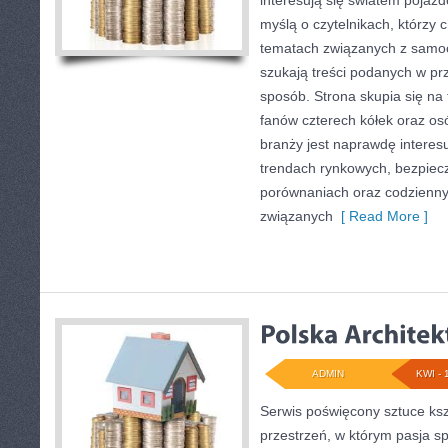
interesują się światem pojaz
myślą o czytelnikach, którzy 
tematach związanych z samoc
szukają treści podanych w pr
sposób. Strona skupia się na 
fanów czterech kółek oraz o
branży jest naprawdę interes
trendach rynkowych, bezpiecze
porównaniach oraz codzienn
związanych
[ Read More ]
ADMIN
KWI - 
Serwis poświęcony sztuce ksz
przestrzeń, w którym pasja sp