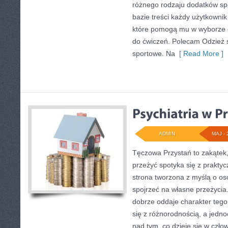
różnego rodzaju dodatków spo
bazie treści każdy użytkownik
które pomogą mu w wyborze
do ćwiczeń. Polecam Odzież s
sportowe. Na
[ Read More ]
ADMIN
MAJ - 
Tęczowa Przystań to zakątek,
przeżyć spotyka się z prakt
strona tworzona z myślą o os
spojrzeć na własne przeżyci
dobrze oddaje charakter tego
się z różnorodnością, a jedno
nad tym, co dzieje się w czł