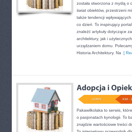
została stworzona z myślą o 
świat obiektów, przestrzeni m
także tendencji wpływających 
co dzień. To inspirujący port
znaleźć artykuły dotyczące za
architektury, jak i użytecznyc
urządzaniem domu. Polecamy H
Historia Architektury. Na
[ Rea
ADMIN
KWI - 
Pakawilkolaka to serwis, któr
o pasjonatach kynologii. To b
znajdzie wartościowe treści 
To internetowy przewodnik dla