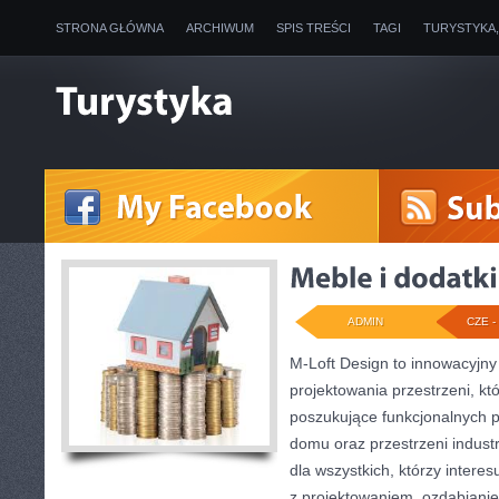
STRONA GŁÓWNA
ARCHIWUM
SPIS TREŚCI
TAGI
TURYSTYKA
ADMIN
CZE - 
M-Loft Design to innowacyjny
projektowania przestrzeni, któ
poszukujące funkcjonalnych 
domu oraz przestrzeni industr
dla wszystkich, którzy intere
z projektowaniem, ozdabiani