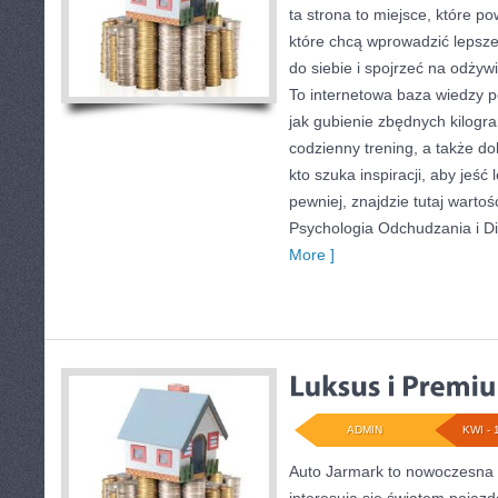
ta strona to miejsce, które p
które chcą wprowadzić lepsz
do siebie i spojrzeć na odżyw
To internetowa baza wiedzy 
jak gubienie zbędnych kilog
codzienny trening, a także d
kto szuka inspiracji, aby jeść l
pewniej, znajdzie tutaj warto
Psychologia Odchudzania i Di
More ]
ADMIN
KWI - 
Auto Jarmark to nowoczesna p