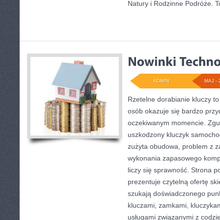
Natury i Rodzinne Podróże. T
ADMIN
MAJ - 
Rzetelne dorabianie kluczy to
osób okazuje się bardzo przy
oczekiwanym momencie. Zgub
uszkodzony kluczyk samochodo
zużyta obudowa, problem z z
wykonania zapasowego komple
liczy się sprawność. Strona 
prezentuje czytelną ofertę sk
szukają doświadczonego punk
kluczami, zamkami, kluczyk
usługami związanymi z codz