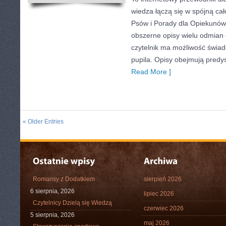
wiedza łączą się w spójną cał
Psów i Porady dla Opiekunów
obszerne opisy wielu odmian
czytelnik ma możliwość świa
pupila. Opisy obejmują predys
Read More ]
« Older Entries
Romansy z Dodatkiem
sierpień 2026
6 sierpnia, 2026
lipiec 2026
Czytelnicy Dzielą się Wiedzą
czerwiec 2026
5 sierpnia, 2026
maj 2026