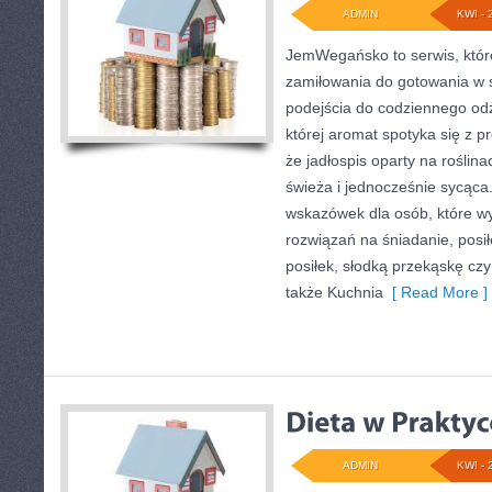
ADMIN
KWI - 
JemWegańsko to serwis, które
zamiłowania do gotowania w 
podejścia do codziennego odż
której aromat spotyka się z p
że jadłospis oparty na roślina
świeża i jednocześnie sycąca
wskazówek dla osób, które w
rozwiązań na śniadanie, posił
posiłek, słodką przekąskę cz
także Kuchnia
[ Read More ]
ADMIN
KWI - 