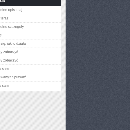
ełen opis tutaj
teraz
ełne szczegóły
ię
ię, jak to działa
by zobaczyć
by zobaczyć
o sam
gowany? Sprawdź
o sam