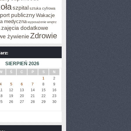
oła
szpital
sztuka cyfrowa
port publiczny
Wakacje
za medyczna
wyposażenie wnętrz
zajęcia dodatkowe
a
Zdrowie
we żywienie
SIERPIEŃ 2026
W
Ś
C
P
S
N
1
2
4
5
6
7
8
9
11
12
13
14
15
16
18
19
20
21
22
23
25
26
27
28
29
30