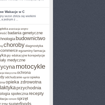
iwe Wakacje w C
y sezon zbliża ‌się ⁣wielkimi
, a jednym z ...
apteka
aranżacja wnętrz
badania genetyczne
wność
budownictwo
chnologia
choroby
diagnostyka
ing
-commerce
egzaminy
farmacja
yka
korepetycje
gry edukacyjne
iały medyczne
motocykle
ycyna
ochrona
acja klasyczna
ody
opieka
odchudzanie
ogród
opieka zdrowotna
zna
ilaktyka
przychodnia
recepty
ologia społeczna
sprzęt
itacja
remont
superfoods
czny