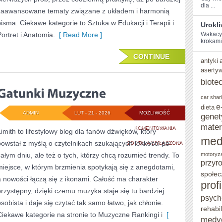
dla ...
zaawansowane tematy związane z układem i harmonią
pisma. Ciekawe kategorie to Sztuka w Edukacji i Terapii i
Urokl
Portret i Anatomia.
[ Read More ]
Wakacyjn
‍krokami
CONTINUE
antyki
aserty
biote
car shar
e
dieta
ADMIN
LUT - 21 - 2026
MOŻLIWOŚĆ
genet
mater
GATUNKI
KOMENTOWANIA
Limith to lifestylowy blog dla fanów dźwięków, który
med
powstał z myślą o czytelnikach szukających lekkości po
MUZYCZNE
ZOSTAŁA WYŁĄCZONA
całym dniu, ale też o tych, którzy chcą rozumieć trendy. To
motoryz
przyr
miejsce, w którym brzmienia spotykają się z anegdotami,
społec
a nowości łączą się z ikonami. Całość ma charakter
prof
przystępny, dzięki czemu muzyka staje się tu bardziej
psych
osobista i daje się czytać tak samo łatwo, jak chłonie.
rehabil
Ciekawe kategorie na stronie to Muzyczne Rankingi i
[
medy