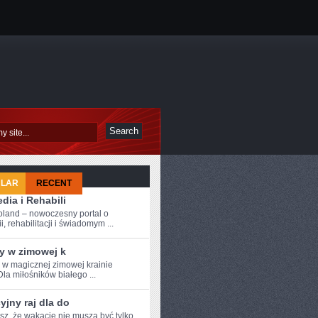
ULAR
RECENT
dia i Rehabili
oland – nowoczesny portal o
i, rehabilitacji i świadomym ...
y w zimowej k
e w magicznej zimowej krainie
Dla miłośników białego ...
jny raj dla do
z, ⁤że wakacje nie muszą być ​tylko