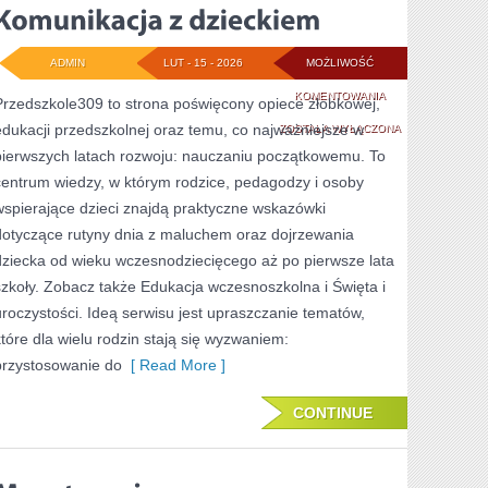
ADMIN
LUT - 15 - 2026
MOŻLIWOŚĆ
KOMUNIKACJA
KOMENTOWANIA
Przedszkole309 to strona poświęcony opiece żłobkowej,
edukacji przedszkolnej oraz temu, co najważniejsze w
Z
ZOSTAŁA WYŁĄCZONA
pierwszych latach rozwoju: nauczaniu początkowemu. To
DZIECKIEM
centrum wiedzy, w którym rodzice, pedagodzy i osoby
wspierające dzieci znajdą praktyczne wskazówki
dotyczące rutyny dnia z maluchem oraz dojrzewania
dziecka od wieku wczesnodziecięcego aż po pierwsze lata
szkoły. Zobacz także Edukacja wczesnoszkolna i Święta i
uroczystości. Ideą serwisu jest upraszczanie tematów,
które dla wielu rodzin stają się wyzwaniem:
przystosowanie do
[ Read More ]
CONTINUE