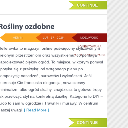
CONTINUE
ADMIN
LUT - 17 - 2026
MOŻLIWOŚĆ
ROŚLINY
KOMENTOWANIA
Hellerówka to magazyn online poświęcony stylizowanym
zielonym przestrzeniom oraz wszystkiemu, co pomaga
OZDOBNE
ZOSTAŁA WYŁĄCZONA
zaprojektować piękny ogród. To miejsce, w którym pomysł
spotyka się z praktyką: od wstępnego planu po
kompozycję nasadzeń, surowców i wykończeń. Jeśli
interesuje Cię francuska elegancja, nowoczesny
minimalizm albo ogród skalny, znajdziesz tu gotowe tropy,
jak przełożyć styl na konkretną działkę. Kategorie to DIY –
Zrób to sam w ogrodzie i Trawniki i murawy. W centrum
naszej uwagi
[ Read More ]
CONTINUE