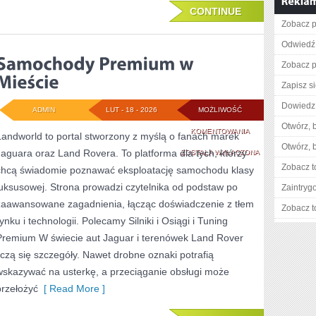
CONTINUE
Zobacz p
Odwiedź 
Zobacz p
Zapisz s
Dowiedz s
ADMIN
LUT - 18 - 2026
MOŻLIWOŚĆ
Otwórz, 
SAMOCHODY
KOMENTOWANIA
Landworld to portal stworzony z myślą o fanach marek
Otwórz, 
Jaguara oraz Land Rovera. To platforma dla tych, którzy
PREMIUM
ZOSTAŁA WYŁĄCZONA
Zobacz t
chcą świadomie poznawać eksploatację samochodu klasy
W
luksusowej. Strona prowadzi czytelnika od podstaw po
Zaintry
MIEŚCIE
zaawansowane zagadnienia, łącząc doświadczenie z tłem
Zobacz t
ynku i technologii. Polecamy Silniki i Osiągi i Tuning
Premium W świecie aut Jaguar i terenówek Land Rover
liczą się szczegóły. Nawet drobne oznaki potrafią
wskazywać na usterkę, a przeciąganie obsługi może
przełożyć
[ Read More ]