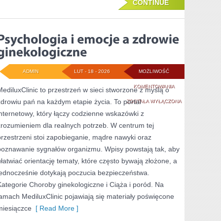
CONTINUE
ADMIN
LUT - 18 - 2026
MOŻLIWOŚĆ
PSYCHOLOGIA
KOMENTOWANIA
MediluxClinic to przestrzeń w sieci stworzone z myślą o
zdrowiu pań na każdym etapie życia. To portal
I
ZOSTAŁA WYŁĄCZONA
internetowy, który łączy codzienne wskazówki z
EMOCJE
zrozumieniem dla realnych potrzeb. W centrum tej
A
przestrzeni stoi zapobieganie, mądre nawyki oraz
ZDROWIE
poznawanie sygnałów organizmu. Wpisy powstają tak, aby
ułatwiać orientację tematy, które często bywają złożone, a
GINEKOLOGICZNE
jednocześnie dotykają poczucia bezpieczeństwa.
Kategorie Choroby ginekologiczne i Ciąża i poród. Na
łamach MediluxClinic pojawiają się materiały poświęcone
miesiączce
[ Read More ]