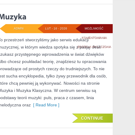
ADMIN
LUT - 16 - 2026
MOŻLIWOŚĆ
MUZYKA
KOMENTOWANIA
To przestrzeń stworzyliśmy jako serwis edukacji
muzycznej, w którym wiedza spotyka się z pasją. Jeśli
ZOSTAŁA WYŁĄCZONA
szukasz przystępnego wprowadzenia w świat dźwięków
albo chcesz poukładać teorię, znajdziesz tu opracowania
prowadzące od prostych rzeczy do trudniejszych. To nie
jest sucha encyklopedia, tylko żywy przewodnik dla osób,
które chcą pewniej ją wykonywać. Nowości na stronie
Muzyka i Muzyka Klasyczna. W centrum serwisu są
podstawy teorii muzyki: puls, praca z czasem, linia
melodyczna oraz
[ Read More ]
CONTINUE