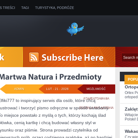
IS TREŚCI
TAGI
TURYSTYKA, PODRÓŻE
POP
Ortope
ADMIN
LUT - 21 - 2026
MOŻLIWOŚĆ
Ortex P
ortopedi
MARTWA
KOMENTOWANIA
Elfiki777 to inspirujący serwis dla osób, które chcą
ilustrować i tworzyć pismo odręczne w sposób świadomy.
NATURA
ZOSTAŁA WYŁĄCZONA
Zaklęt
To miejsce powstało z myślą o tych, którzy kochają ślad
Witajci
I
Polski! 
ołówka, cenią kartkę i chcą budować własny styl w
PRZEDMIOTY
rysunku oraz piśmie. Strona prowadzi czytelnika od
Wakacy
pierwszych prób, przez codzienną praktykę, aż po bardziej
Czy wies