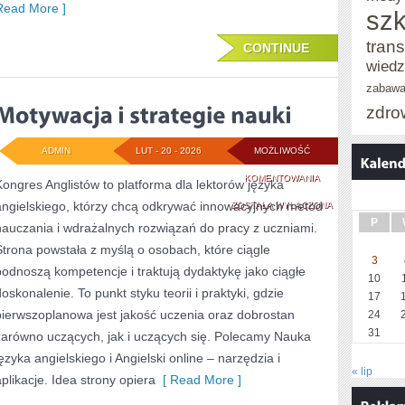
Read More ]
szk
trans
CONTINUE
wied
zabaw
zdro
ADMIN
LUT - 20 - 2026
MOŻLIWOŚĆ
MOTYWACJA
KOMENTOWANIA
Kongres Anglistów to platforma dla lektorów języka
angielskiego, którzy chcą odkrywać innowacyjnych metod
I
ZOSTAŁA WYŁĄCZONA
P
nauczania i wdrażalnych rozwiązań do pracy z uczniami.
STRATEGIE
Strona powstała z myślą o osobach, które ciągle
NAUKI
3
podnoszą kompetencje i traktują dydaktykę jako ciągłe
10
doskonalenie. To punkt styku teorii i praktyki, gdzie
17
pierwszoplanowa jest jakość uczenia oraz dobrostan
24
31
zarówno uczących, jak i uczących się. Polecamy Nauka
języka angielskiego i Angielski online – narzędzia i
« lip
aplikacje. Idea strony opiera
[ Read More ]