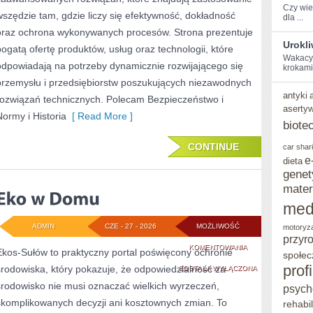
Czy wies
wszędzie tam, gdzie liczy się efektywność, dokładność
dla ...
oraz ochrona wykonywanych procesów. Strona prezentuje
Urokl
bogatą ofertę produktów, usług oraz technologii, które
Wakacyjn
odpowiadają na potrzeby dynamicznie rozwijającego się
‍krokami
przemysłu i przedsiębiorstw poszukujących niezawodnych
antyki
rozwiązań technicznych. Polecam Bezpieczeństwo i
aserty
Normy i Historia
[ Read More ]
biote
CONTINUE
car shar
e
dieta
genet
mater
med
ADMIN
CZE - 27 - 2026
MOŻLIWOŚĆ
motoryz
przyr
EKO
KOMENTOWANIA
Ekos-Sułów to praktyczny portal poświęcony ochronie
społec
prof
środowiska, który pokazuje, że odpowiedzialność za
W
ZOSTAŁA WYŁĄCZONA
środowisko nie musi oznaczać wielkich wyrzeczeń,
psych
DOMU
skomplikowanych decyzji ani kosztownych zmian. To
rehabil