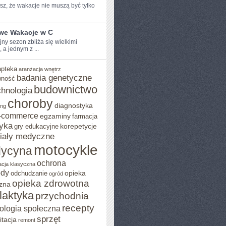
z, ⁤że wakacje nie muszą być ​tylko
iwe Wakacje w C
y sezon zbliża ‌się ⁣wielkimi
, a jednym z ...
apteka
aranżacja wnętrz
badania genetyczne
wność
budownictwo
chnologia
choroby
diagnostyka
ing
-commerce
egzaminy
farmacja
yka
korepetycje
gry edukacyjne
iały medyczne
motocykle
ycyna
ochrona
acja klasyczna
ody
opieka
odchudzanie
ogród
opieka zdrowotna
zna
ilaktyka
przychodnia
recepty
ologia społeczna
sprzęt
itacja
remont