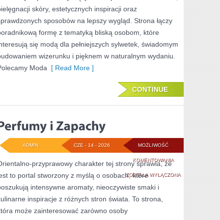
pielęgnacji skóry, estetycznych inspiracji oraz
sprawdzonych sposobów na lepszy wygląd. Strona łączy
poradnikową formę z tematyką bliską osobom, które
interesują się modą dla pełniejszych sylwetek, świadomym
budowaniem wizerunku i pięknem w naturalnym wydaniu.
Polecamy Moda
[ Read More ]
CONTINUE
ADMIN
CZE - 14 - 2026
MOŻLIWOŚĆ
PERFUMY
KOMENTOWANIA
Orientalno-przyprawowy charakter tej strony sprawia, że
jest to portal stworzony z myślą o osobach, które
I
ZOSTAŁA WYŁĄCZONA
poszukują intensywne aromaty, nieoczywiste smaki i
ZAPACHY
kulinarne inspiracje z różnych stron świata. To strona,
która może zainteresować zarówno osoby