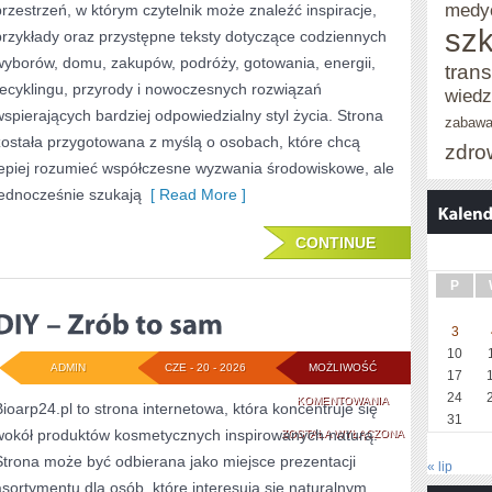
medy
przestrzeń, w którym czytelnik może znaleźć inspiracje,
szk
przykłady oraz przystępne teksty dotyczące codziennych
wyborów, domu, zakupów, podróży, gotowania, energii,
trans
recyklingu, przyrody i nowoczesnych rozwiązań
wied
wspierających bardziej odpowiedzialny styl życia. Strona
zabaw
została przygotowana z myślą o osobach, które chcą
zdro
lepiej rozumieć współczesne wyzwania środowiskowe, ale
jednocześnie szukają
[ Read More ]
CONTINUE
P
3
10
ADMIN
CZE - 20 - 2026
MOŻLIWOŚĆ
17
24
DIY
KOMENTOWANIA
Bioarp24.pl to strona internetowa, która koncentruje się
31
wokół produktów kosmetycznych inspirowanych naturą.
–
ZOSTAŁA WYŁĄCZONA
Strona może być odbierana jako miejsce prezentacji
ZRÓB
« lip
asortymentu dla osób, które interesują się naturalnym