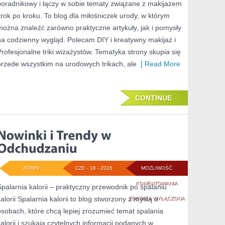
poradnikowy i łączy w sobie tematy związane z makijażem
krok po kroku. To blog dla miłośniczek urody, w którym
można znaleźć zarówno praktyczne artykuły, jak i pomysły
na codzienny wygląd. Polecam DIY i kreatywny makijaż i
Profesjonalne triki wizażystów. Tematyka strony skupia się
przede wszystkim na urodowych trikach, ale
[ Read More
CONTINUE
ADMIN
CZE - 18 - 2026
MOŻLIWOŚĆ
NOWINKI
KOMENTOWANIA
Spalarnia kalorii – praktyczny przewodnik po spalaniu
kalorii Spalarnia kalorii to blog stworzony z myślą o
I
ZOSTAŁA WYŁĄCZONA
osobach, które chcą lepiej zrozumieć temat spalania
TRENDY
kalorii i szukają czytelnych informacji podanych w