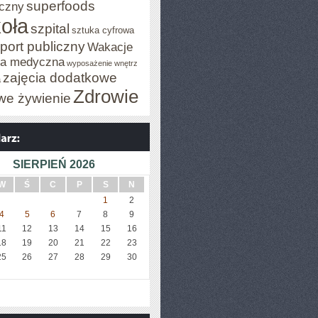
superfoods
czny
oła
szpital
sztuka cyfrowa
port publiczny
Wakacje
za medyczna
wyposażenie wnętrz
zajęcia dodatkowe
a
Zdrowie
we żywienie
SIERPIEŃ 2026
W
Ś
C
P
S
N
1
2
4
5
6
7
8
9
11
12
13
14
15
16
18
19
20
21
22
23
25
26
27
28
29
30