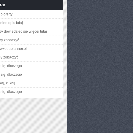
o oferty
ełen opis tutaj
aby dowiedzieć się więcej tutaj
aby zobaczyć
www.eduplanner.pl
by zobaczyć
się, dlaczego
się, dlaczego
aj, kliknij
się, dlaczego