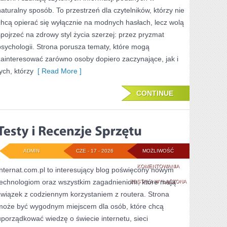
W
naturalny sposób. To przestrzeń dla czytelników, którzy nie
ODCHUDZANIU
chcą opierać się wyłącznie na modnych hasłach, lecz wolą
spojrzeć na zdrowy styl życia szerzej: przez pryzmat
psychologii. Strona porusza tematy, które mogą
zainteresować zarówno osoby dopiero zaczynające, jak i
ych, którzy
[ Read More ]
CONTINUE
ADMIN
CZE - 17 - 2026
MOŻLIWOŚĆ
TESTY
KOMENTOWANIA
Internat.com.pl to interesujący blog poświęcony nowym
technologiom oraz wszystkim zagadnieniom, które mają
I
ZOSTAŁA WYŁĄCZONA
związek z codziennym korzystaniem z routera. Strona
RECENZJE
może być wygodnym miejscem dla osób, które chcą
SPRZĘTU
uporządkować wiedzę o świecie internetu, sieci