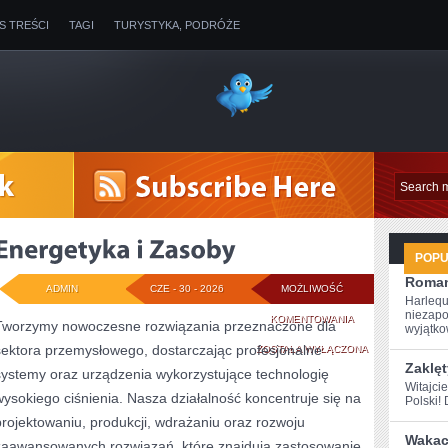
IS TREŚCI
TAGI
TURYSTYKA, PODRÓŻE
POP
Roman
ADMIN
CZE - 30 - 2026
MOŻLIWOŚĆ
Harlequ
niezapo
ENERGETYKA
KOMENTOWANIA
Tworzymy nowoczesne rozwiązania przeznaczone dla
wyjątkow
sektora przemysłowego, dostarczając profesjonalne
I
ZOSTAŁA WYŁĄCZONA
Zaklęt
systemy oraz urządzenia wykorzystujące technologię
ZASOBY
Witajci
wysokiego ciśnienia. Nasza działalność koncentruje się na
Polski! 
projektowaniu, produkcji, wdrażaniu oraz rozwoju
Wakacy
zaawansowanych rozwiązań, które znajdują zastosowanie