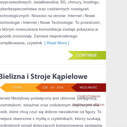
bezprzewodowych, światłowodów, 5G, chmury, hostingu,
cyberbezpieczeństwa oraz codziennych rozwiązań
technologicznych. Nowości na stronie: Internet i Nowe
Technologie i Internet i Nowe Technologie. To przestrzeń,
w którym nowoczesna komunikacja zostaje pokazana w
sposób zrozumiały. Zamiast niepotrzebnego
komplikowania, czytelnik
[ Read More ]
CONTINUE
ADMIN
CZE - 15 - 2026
MOŻLIWOŚĆ
BIELIZNA
KOMENTOWANIA
Serwis lifestylowy poświęcony jest ubiorowi, pielęgnacji,
kosmetykom, wizażowi oraz codziennym inspiracjom dla
I
ZOSTAŁA WYŁĄCZONA
osób, które chcą czuć się dobrze niezależnie od figury. To
STROJE
miejsce stworzone z myślą o czytelnikach, którzy szukają
KĄPIELOWE
konkretnych porad dotyczących komponowania zestawów,