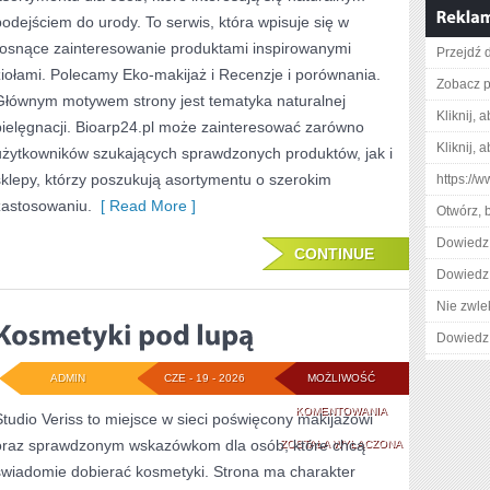
TO
podejściem do urody. To serwis, która wpisuje się w
SAM
rosnące zainteresowanie produktami inspirowanymi
Przejdź d
ziołami. Polecamy Eko-makijaż i Recenzje i porównania.
Zobacz p
Głównym motywem strony jest tematyka naturalnej
Kliknij, 
pielęgnacji. Bioarp24.pl może zainteresować zarówno
Kliknij, 
użytkowników szukających sprawdzonych produktów, jak i
sklepy, którzy poszukują asortymentu o szerokim
https://
zastosowaniu.
[ Read More ]
Otwórz, 
Dowiedz 
CONTINUE
Dowiedz 
Nie zwlek
Dowiedz 
ADMIN
CZE - 19 - 2026
MOŻLIWOŚĆ
KOSMETYKI
KOMENTOWANIA
Studio Veriss to miejsce w sieci poświęcony makijażowi
oraz sprawdzonym wskazówkom dla osób, które chcą
POD
ZOSTAŁA WYŁĄCZONA
świadomie dobierać kosmetyki. Strona ma charakter
LUPĄ