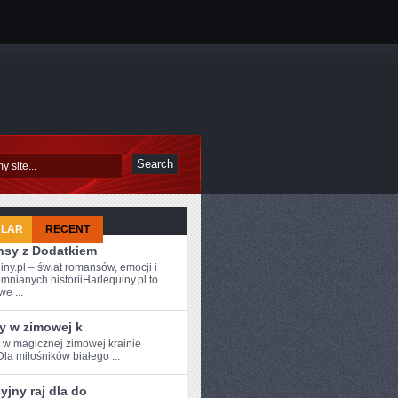
ULAR
RECENT
sy z Dodatkiem
iny.pl – świat romansów, emocji i
mnianych historiiHarlequiny.pl to
e ...
y w zimowej k
e w magicznej zimowej krainie
Dla miłośników białego ...
jny raj dla do