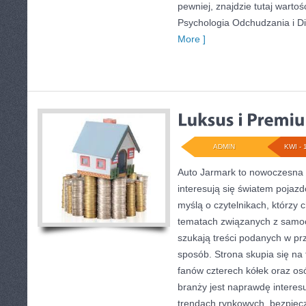
pewniej, znajdzie tutaj warto
Psychologia Odchudzania i Di
More ]
ADMIN
KWI - 
Auto Jarmark to nowoczesna p
interesują się światem pojaz
myślą o czytelnikach, którzy 
tematach związanych z samoc
szukają treści podanych w pr
sposób. Strona skupia się na 
fanów czterech kółek oraz o
branży jest naprawdę interes
trendach rynkowych, bezpiecze