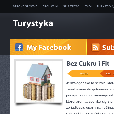
STRONA GŁÓWNA
ARCHIWUM
SPIS TREŚCI
TAGI
TURYSTYKA
ADMIN
KWI - 
JemWegańsko to serwis, które
zamiłowania do gotowania w 
podejścia do codziennego odż
której aromat spotyka się z p
że jadłospis oparty na roślina
świeża i jednocześnie sycąca