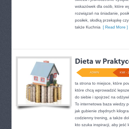
wskazówek dla osób, które w
rozwiązań na śniadanie, posił
posiłek, słodką przekąskę cz
także Kuchnia
[ Read More ]
ADMIN
KWI - 
ta strona to miejsce, które p
które chcą wprowadzić lepsz
do siebie i spojrzeć na odżyw
To internetowa baza wiedzy 
jak gubienie zbędnych kilog
codzienny trening, a także d
kto szuka inspiracji, aby jeść l