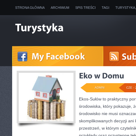
STRONA GŁÓWNA
ARCHIWUM
SPIS TREŚCI
TAGI
TURYSTYKA
ADMIN
CZE - 
Ekos-Sułów to praktyczny por
środowiska, który pokazuje, 
środowisko nie musi oznaczać
skomplikowanych decyzji ani
przestrzeń, w którym czytelni
przykłady oraz przystępne te