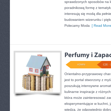
sprawdzonych sposobów na le
poradnikową formę z tematyk
interesują się modą dla pełn
budowaniem wizerunku i pię
Polecamy Moda
[ Read More
ADMIN
CZE - 
Orientalno-przyprawowy charak
jest to portal stworzony z my
poszukują intensywne aromaty
kulinarne inspiracje z różnych
która może zainteresować z
eksperymentujące w kuchni, ja
wiedzą, że odpowiednio dobra