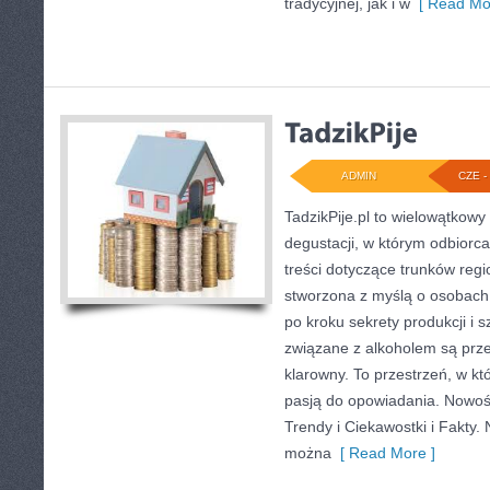
tradycyjnej, jak i w
[ Read Mo
ADMIN
CZE - 
TadzikPije.pl to wielowątkowy
degustacji, w którym odbiorc
treści dotyczące trunków regi
stworzona z myślą o osobach
po kroku sekrety produkcji i 
związane z alkoholem są prz
klarowny. To przestrzeń, w któ
pasją do opowiadania. Nowośc
Trendy i Ciekawostki i Fakty. 
można
[ Read More ]