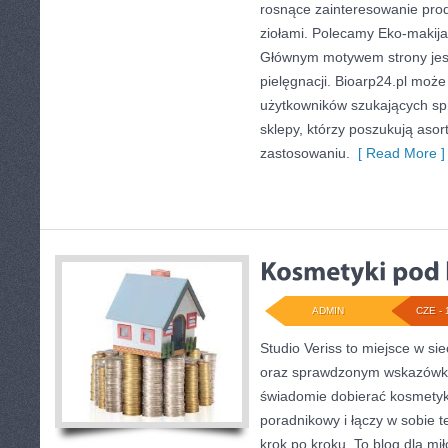
rosnące zainteresowanie pro
ziołami. Polecamy Eko-makija
Głównym motywem strony jest
pielęgnacji. Bioarp24.pl moż
użytkowników szukających sp
sklepy, którzy poszukują aso
zastosowaniu.
[ Read More ]
ADMIN
CZE - 
Studio Veriss to miejsce w si
oraz sprawdzonym wskazówko
świadomie dobierać kosmetyk
poradnikowy i łączy w sobie 
krok po kroku. To blog dla mi