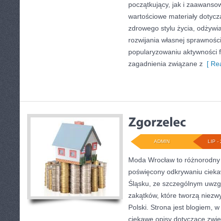
początkujący, jak i zaawans
wartościowe materiały dotycz
zdrowego stylu życia, odżyw
rozwijania własnej sprawności
popularyzowaniu aktywności f
zagadnienia związane z
[ Rea
ADMIN
LIP - 
Moda Wrocław to różnorodny 
poświęcony odkrywaniu ciek
Śląsku, ze szczególnym uwzg
zakątków, które tworzą niezw
Polski. Strona jest blogiem,
ciekawe opisy dotyczące zwiedz