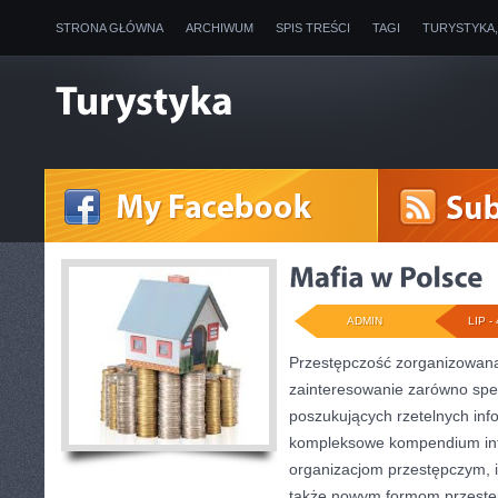
STRONA GŁÓWNA
ARCHIWUM
SPIS TREŚCI
TAGI
TURYSTYKA
ADMIN
LIP - 
Przestępczość zorganizowana
zainteresowanie zarówno specj
poszukujących rzetelnych info
kompleksowe kompendium inf
organizacjom przestępczym, ic
także nowym formom przestęp