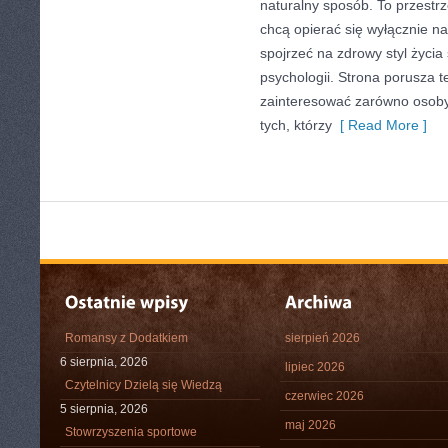
naturalny sposób. To przestrz
chcą opierać się wyłącznie n
spojrzeć na zdrowy styl życia
psychologii. Strona porusza 
zainteresować zarówno osoby 
tych, którzy
[ Read More ]
Romansy z Dodatkiem
sierpień 2026
6 sierpnia, 2026
lipiec 2026
Czytelnicy Dzielą się Wiedzą
czerwiec 2026
5 sierpnia, 2026
maj 2026
Stowrzyszenia sportowe