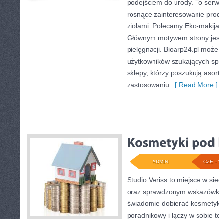
podejściem do urody. To serwi
rosnące zainteresowanie pro
ziołami. Polecamy Eko-makija
Głównym motywem strony jest
pielęgnacji. Bioarp24.pl moż
użytkowników szukających sp
sklepy, którzy poszukują aso
zastosowaniu.
[ Read More ]
ADMIN
CZE - 
Studio Veriss to miejsce w si
oraz sprawdzonym wskazówko
świadomie dobierać kosmetyk
poradnikowy i łączy w sobie 