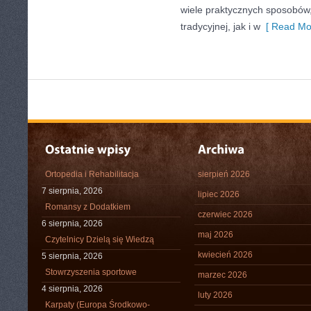
wiele praktycznych sposobów
tradycyjnej, jak i w
[ Read Mo
Ortopedia i Rehabilitacja
sierpień 2026
7 sierpnia, 2026
lipiec 2026
Romansy z Dodatkiem
czerwiec 2026
6 sierpnia, 2026
maj 2026
Czytelnicy Dzielą się Wiedzą
kwiecień 2026
5 sierpnia, 2026
Stowrzyszenia sportowe
marzec 2026
4 sierpnia, 2026
luty 2026
Karpaty (Europa Środkowo-