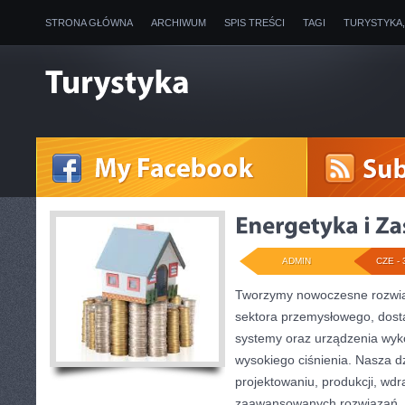
STRONA GŁÓWNA
ARCHIWUM
SPIS TREŚCI
TAGI
TURYSTYKA
ADMIN
CZE - 
Tworzymy nowoczesne rozwią
sektora przemysłowego, dosta
systemy oraz urządzenia wyko
wysokiego ciśnienia. Nasza dz
projektowaniu, produkcji, wdr
zaawansowanych rozwiązań, k