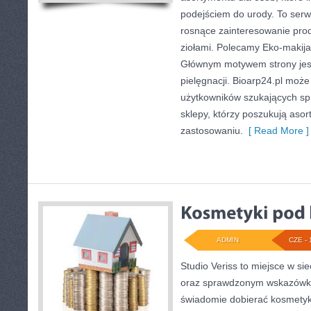
podejściem do urody. To serwi
rosnące zainteresowanie pro
ziołami. Polecamy Eko-makija
Głównym motywem strony jest
pielęgnacji. Bioarp24.pl moż
użytkowników szukających sp
sklepy, którzy poszukują aso
zastosowaniu.
[ Read More ]
ADMIN
CZE - 
Studio Veriss to miejsce w si
oraz sprawdzonym wskazówko
świadomie dobierać kosmetyk