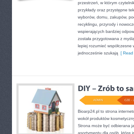
przestrzeń, w którym czytelni
przykłady oraz przystępne te
wyborów, domu, zakupów, podr
recyklingu, przyrody i nowoc
wspierających bardziej odpowi
została przygotowana z myślą
lepiej rozumieć współczesne
jednocześnie szukają
[ Read 
ADMIN
CZE - 
Bioarp24.pl to strona internet
wokół produktów kosmetyczny
Strona może być odbierana ja
asortymentu dla osób, które i