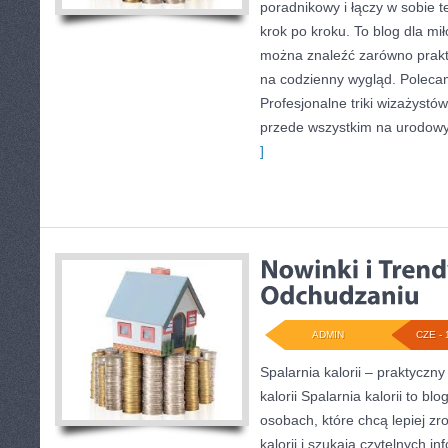
poradnikowy i łączy w sobie 
krok po kroku. To blog dla mi
można znaleźć zarówno prakty
na codzienny wygląd. Polecam
Profesjonalne triki wizażystó
przede wszystkim na urodowyc
]
ADMIN
CZE - 
Spalarnia kalorii – praktyczn
kalorii Spalarnia kalorii to bl
osobach, które chcą lepiej z
kalorii i szukają czytelnych i