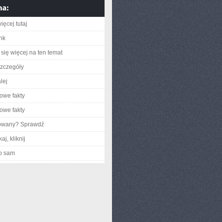
ięcej tutaj
ink
się więcej na ten temat
zczegóły
lej
owe fakty
owe fakty
gowany? Sprawdź
aj, kliknij
o sam