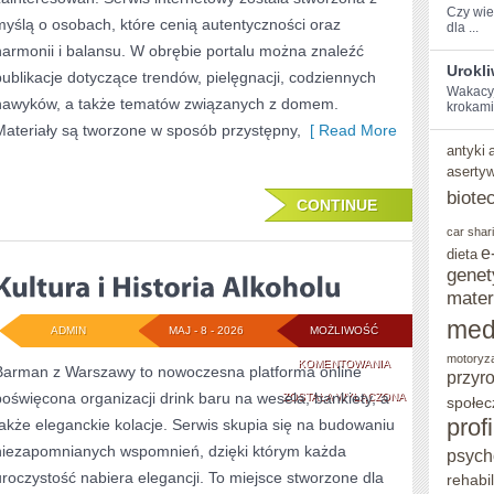
Czy wies
myślą o osobach, które cenią autentyczności oraz
dla ...
harmonii i balansu. W obrębie portalu można znaleźć
Urokl
publikacje dotyczące trendów, pielęgnacji, codziennych
Wakacyjn
nawyków, a także tematów związanych z domem.
‍krokami
Materiały są tworzone w sposób przystępny,
[ Read More
antyki
aserty
biote
CONTINUE
car shar
e
dieta
genet
mater
med
ADMIN
MAJ - 8 - 2026
MOŻLIWOŚĆ
motoryz
KULTURA
KOMENTOWANIA
Barman z Warszawy to nowoczesna platforma online
przyr
poświęcona organizacji drink baru na wesela, bankiety, a
I
ZOSTAŁA WYŁĄCZONA
społec
prof
także eleganckie kolacje. Serwis skupia się na budowaniu
HISTORIA
niezapomnianych wspomnień, dzięki którym każda
psych
ALKOHOLU
uroczystość nabiera elegancji. To miejsce stworzone dla
rehabil