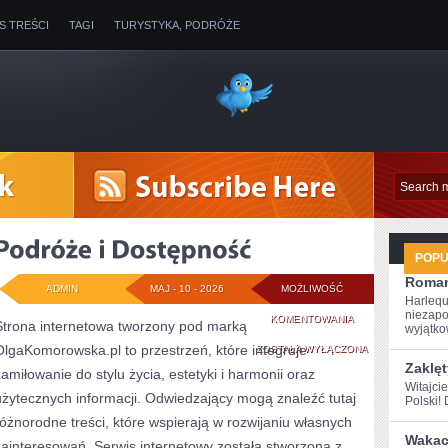
IS TREŚCI
TAGI
TURYSTYKA, PODRÓŻE
POP
Roman
ADMIN
MAJ - 10 - 2026
MOŻLIWOŚĆ
Harlequ
niezapo
PODRÓŻE
KOMENTOWANIA
Strona internetowa tworzony pod marką
wyjątkow
OlgaKomorowska.pl to przestrzeń, które integruje
I
ZOSTAŁA WYŁĄCZONA
Zaklęt
zamiłowanie do stylu życia, estetyki i harmonii oraz
DOSTĘPNOŚĆ
Witajci
użytecznych informacji. Odwiedzający mogą znaleźć tutaj
Polski! 
różnorodne treści, które wspierają w rozwijaniu własnych
Wakacy
zainteresowań. Serwis internetowy została stworzona z