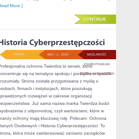
Read More ]
CONTINUE
ADMIN
MAJ - 1 - 2026
MOŻLIWOŚĆ
HISTORIA
KOMENTOWANIA
Profesjonalna ochrona Twierdza to serwis, które
koncentruje się na tematyce spokoju i porządku w sposób
CYBERPRZESTĘPC
ZOSTAŁA WYŁĄCZONA
zrozumiały. Strona została przygotowana z myślą o
osobach, firmach i instytucjach, które poszukują
sprawdzonych rozwiązań w zakresie organizacji
bezpieczeństwa. Już sama nazwa marka Twierdza budzi
wyobrażenia z odpornością, czyli wartościami, które w
branży ochrony mają kluczową rolę. Polecam: Ochrona
Danych Osobowych i Historia Cyberprzestępczości. To
strona, która może zainteresować zarówno zarządców