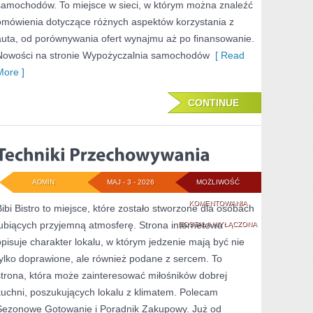
samochodów. To miejsce w sieci, w którym można znaleźć
omówienia dotyczące różnych aspektów korzystania z
auta, od porównywania ofert wynajmu aż po finansowanie.
Nowości na stronie Wypożyczalnia samochodów
[ Read
More ]
CONTINUE
ADMIN
MAJ - 3 - 2026
MOŻLIWOŚĆ
TECHNIKI
KOMENTOWANIA
Bibi Bistro to miejsce, które zostało stworzone dla osobach
lubiących przyjemną atmosferę. Strona internetowa
PRZECHOWYWANI
ZOSTAŁA WYŁĄCZONA
opisuje charakter lokalu, w którym jedzenie mają być nie
tylko doprawione, ale również podane z sercem. To
strona, która może zainteresować miłośników dobrej
kuchni, poszukujących lokalu z klimatem. Polecam
Sezonowe Gotowanie i Poradnik Zakupowy. Już od