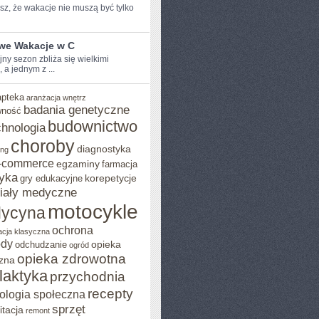
z, ⁤że wakacje nie muszą być ​tylko
iwe Wakacje w C
y sezon zbliża ‌się ⁣wielkimi
, a jednym z ...
apteka
aranżacja wnętrz
badania genetyczne
wność
budownictwo
chnologia
choroby
diagnostyka
ing
-commerce
egzaminy
farmacja
yka
korepetycje
gry edukacyjne
iały medyczne
motocykle
ycyna
ochrona
acja klasyczna
ody
opieka
odchudzanie
ogród
opieka zdrowotna
zna
ilaktyka
przychodnia
recepty
ologia społeczna
sprzęt
itacja
remont