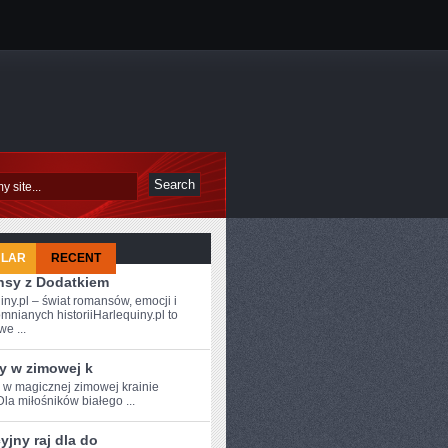
ULAR
RECENT
sy z Dodatkiem
iny.pl – świat romansów, emocji i
mnianych historiiHarlequiny.pl to
e ...
y w zimowej k
e w magicznej zimowej krainie
Dla miłośników białego ...
jny raj dla do