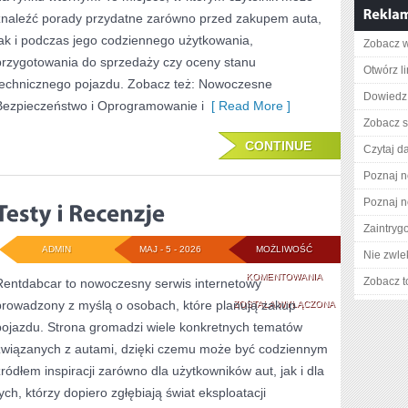
znaleźć porady przydatne zarówno przed zakupem auta,
jak i podczas jego codziennego użytkowania,
Zobacz w
przygotowania do sprzedaży czy oceny stanu
Otwórz l
technicznego pojazdu. Zobacz też: Nowoczesne
Dowiedz 
Bezpieczeństwo i Oprogramowanie i
[ Read More ]
Zobacz s
CONTINUE
Czytaj da
Poznaj n
Poznaj n
Zaintry
ADMIN
MAJ - 5 - 2026
MOŻLIWOŚĆ
Nie zwlek
TESTY
KOMENTOWANIA
Zobacz t
Rentdabcar to nowoczesny serwis internetowy
prowadzony z myślą o osobach, które planują zakup
I
ZOSTAŁA WYŁĄCZONA
pojazdu. Strona gromadzi wiele konkretnych tematów
RECENZJE
związanych z autami, dzięki czemu może być codziennym
źródłem inspiracji zarówno dla użytkowników aut, jak i dla
tych, którzy dopiero zgłębiają świat eksploatacji