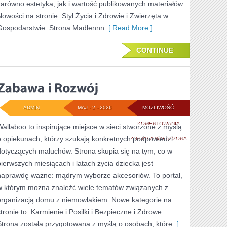
zarówno estetyka, jak i wartość publikowanych materiałów.
Nowości na stronie: Styl Życia i Zdrowie i Zwierzęta w
Gospodarstwie. Strona Madlennn
[ Read More ]
CONTINUE
ADMIN
MAJ - 2 - 2026
MOŻLIWOŚĆ
ZABAWA
KOMENTOWANIA
Wallaboo to inspirujące miejsce w sieci stworzone z myślą
o opiekunach, którzy szukają konkretnych podpowiedzi
I
ZOSTAŁA WYŁĄCZONA
dotyczących maluchów. Strona skupia się na tym, co w
ROZWÓJ
pierwszych miesiącach i latach życia dziecka jest
naprawdę ważne: mądrym wyborze akcesoriów. To portal,
w którym można znaleźć wiele tematów związanych z
organizacją domu z niemowlakiem. Nowe kategorie na
stronie to: Karmienie i Posiłki i Bezpieczne i Zdrowe.
Strona została przygotowana z myślą o osobach, które
[