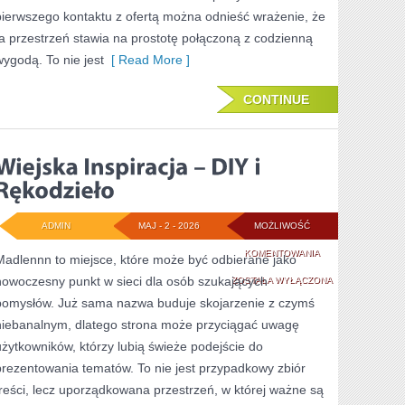
pierwszego kontaktu z ofertą można odnieść wrażenie, że
ta przestrzeń stawia na prostotę połączoną z codzienną
wygodą. To nie jest
[ Read More ]
CONTINUE
ADMIN
MAJ - 2 - 2026
MOŻLIWOŚĆ
WIEJSKA
KOMENTOWANIA
Madlennn to miejsce, które może być odbierane jako
nowoczesny punkt w sieci dla osób szukających
INSPIRACJA
ZOSTAŁA WYŁĄCZONA
pomysłów. Już sama nazwa buduje skojarzenie z czymś
–
niebanalnym, dlatego strona może przyciągać uwagę
DIY
użytkowników, którzy lubią świeże podejście do
I
prezentowania tematów. To nie jest przypadkowy zbiór
treści, lecz uporządkowana przestrzeń, w której ważne są
RĘKODZIEŁO