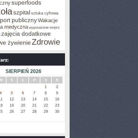
superfoods
czny
oła
szpital
sztuka cyfrowa
port publiczny
Wakacje
za medyczna
wyposażenie wnętrz
zajęcia dodatkowe
a
Zdrowie
we żywienie
SIERPIEŃ 2026
W
Ś
C
P
S
N
1
2
4
5
6
7
8
9
11
12
13
14
15
16
18
19
20
21
22
23
25
26
27
28
29
30