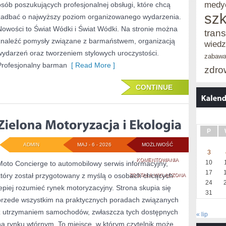
medy
osób poszukujących profesjonalnej obsługi, które chcą
szk
zadbać o najwyższy poziom organizowanego wydarzenia.
Nowości to Świat Wódki i Świat Wódki. Na stronie można
trans
znaleźć pomysły związane z barmaństwem, organizacją
wied
wydarzeń oraz tworzeniem stylowych uroczystości.
zabaw
Profesjonalny barman
[ Read More ]
zdro
CONTINUE
P
ADMIN
MAJ - 6 - 2026
MOŻLIWOŚĆ
3
ZIELONA
KOMENTOWANIA
10
Moto Concierge to automobilowy serwis informacyjny,
17
który został przygotowany z myślą o osobach chcących
MOTORYZACJA
ZOSTAŁA WYŁĄCZONA
24
lepiej rozumieć rynek motoryzacyjny. Strona skupia się
I
31
przede wszystkim na praktycznych poradach związanych
EKOLOGIA
z utrzymaniem samochodów, zwłaszcza tych dostępnych
« lip
na rynku wtórnym. To miejsce, w którym czytelnik może