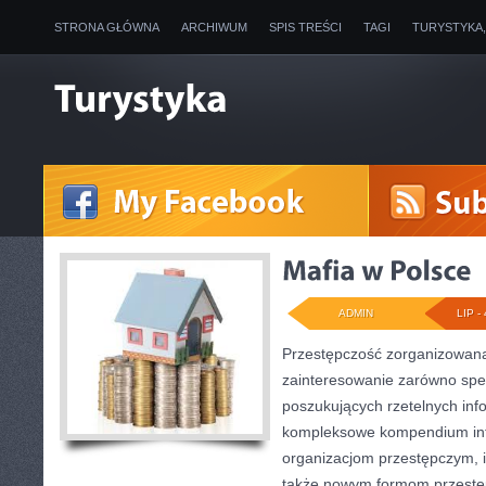
STRONA GŁÓWNA
ARCHIWUM
SPIS TREŚCI
TAGI
TURYSTYKA
ADMIN
LIP - 
Przestępczość zorganizowana
zainteresowanie zarówno specj
poszukujących rzetelnych info
kompleksowe kompendium inf
organizacjom przestępczym, ic
także nowym formom przestęp