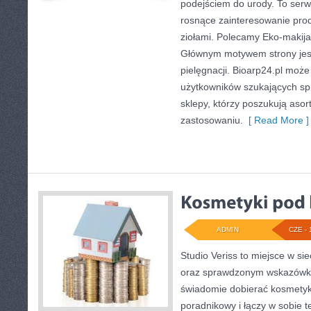
podejściem do urody. To serwi
rosnące zainteresowanie pro
ziołami. Polecamy Eko-makija
Głównym motywem strony jest
pielęgnacji. Bioarp24.pl moż
użytkowników szukających sp
sklepy, którzy poszukują aso
zastosowaniu.
[ Read More ]
ADMIN
CZE - 
Studio Veriss to miejsce w si
oraz sprawdzonym wskazówko
świadomie dobierać kosmetyk
poradnikowy i łączy w sobie 