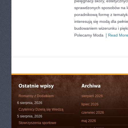
pielęgnacji skóry, estetycznych
sprawdzonych sposobów na le
poradnikową formę z tematyk
interesują się modą dla pełn
budowaniem wizerunku i pię
Polecamy Moda
[ Read More
Romansy z Dodatkiem
sierpień 2026
6 sierpnia, 2026
lipiec 2026
Czytelnicy Dzielą się Wiedzą
czerwiec 2026
5 sierpnia, 2026
maj 2026
Stowrzyszenia sportowe