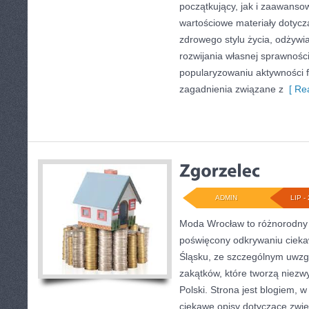
początkujący, jak i zaawans
wartościowe materiały dotycz
zdrowego stylu życia, odżyw
rozwijania własnej sprawności
popularyzowaniu aktywności f
zagadnienia związane z
[ Rea
ADMIN
LIP - 
Moda Wrocław to różnorodny 
poświęcony odkrywaniu ciek
Śląsku, ze szczególnym uwzg
zakątków, które tworzą niezw
Polski. Strona jest blogiem,
ciekawe opisy dotyczące zwiedz