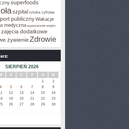
superfoods
czny
oła
szpital
sztuka cyfrowa
port publiczny
Wakacje
za medyczna
wyposażenie wnętrz
zajęcia dodatkowe
a
Zdrowie
we żywienie
SIERPIEŃ 2026
W
Ś
C
P
S
N
1
2
4
5
6
7
8
9
11
12
13
14
15
16
18
19
20
21
22
23
25
26
27
28
29
30