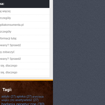
aj więcej
zczegóły
logdlakonsumenta.pl
zczegóły
formacji tutaj
gowany? Sprawdź
by zobaczyć
gowany? Sprawdź
się, dlaczego
się, dlaczego
antyki
(27)
apteka
(27)
aranżacja
asertywność
(27)
wnętrz
(26)
badania genetyczne
(30)