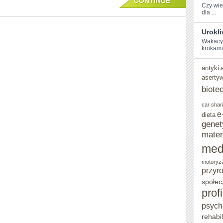
CONTINUE
Czy wies
NA
dla ...
ODKRYCIE
Urokl
Wakacyjn
‍krokami
antyki
aserty
biote
car shar
e
dieta
genet
mater
med
motoryz
przyr
społec
prof
psych
rehabil