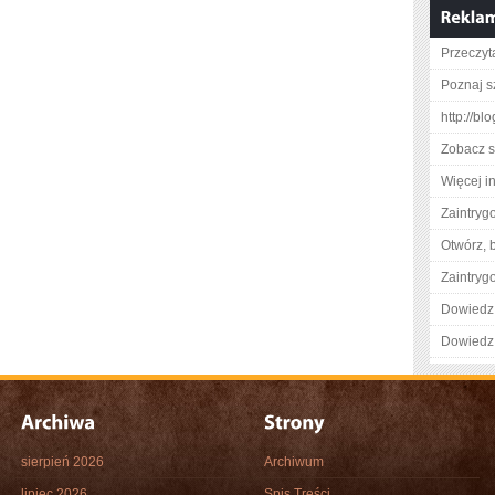
Przeczyt
Poznaj s
http://b
Zobacz s
Więcej in
Zaintry
Otwórz, 
Zaintry
Dowiedz 
Dowiedz 
sierpień 2026
Archiwum
lipiec 2026
Spis Treści