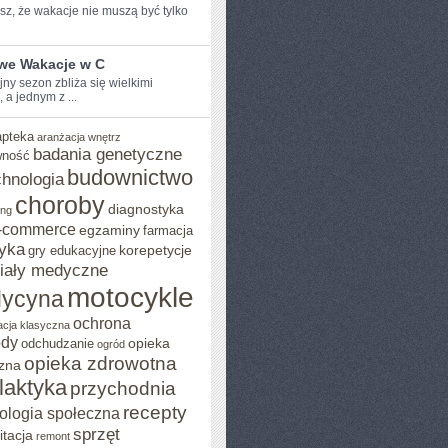
z, ⁤że wakacje nie muszą być ​tylko
iwe Wakacje w C
y sezon zbliża ‌się ⁣wielkimi
, a jednym z ...
apteka
aranżacja wnętrz
badania genetyczne
wność
budownictwo
chnologia
choroby
diagnostyka
ing
-commerce
egzaminy
farmacja
yka
korepetycje
gry edukacyjne
iały medyczne
motocykle
ycyna
ochrona
acja klasyczna
ody
opieka
odchudzanie
ogród
opieka zdrowotna
zna
ilaktyka
przychodnia
recepty
ologia społeczna
sprzęt
itacja
remont