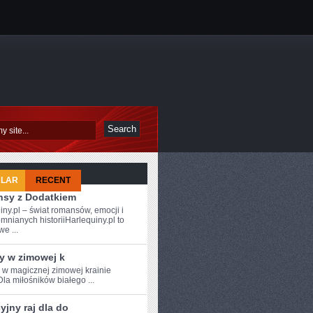
ULAR
RECENT
sy z Dodatkiem
iny.pl – świat romansów, emocji i
mnianych historiiHarlequiny.pl to
e ...
y w zimowej k
e w magicznej zimowej krainie
Dla miłośników białego ...
jny raj dla do