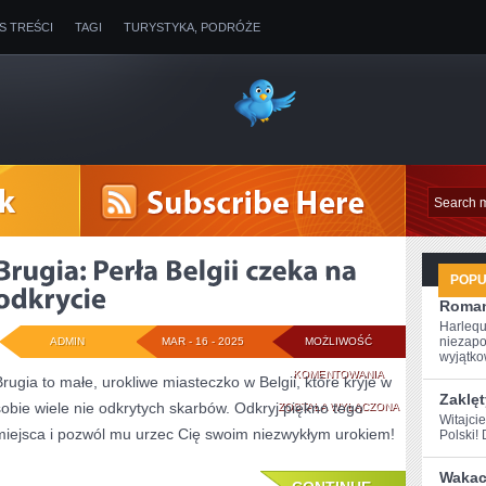
IS TREŚCI
TAGI
TURYSTYKA, PODRÓŻE
POP
Roman
Harlequ
niezapo
ADMIN
MAR - 16 - 2025
MOŻLIWOŚĆ
wyjątkow
BRUGIA:
KOMENTOWANIA
Brugia to małe, urokliwe miasteczko w Belgii, które kryje w
Zaklęt
sobie wiele nie odkrytych skarbów. Odkryj piękno tego
PERŁA
ZOSTAŁA WYŁĄCZONA
Witajci
miejsca i pozwól mu urzec Cię swoim niezwykłym urokiem!
Polski! 
BELGII
CZEKA
Wakacy