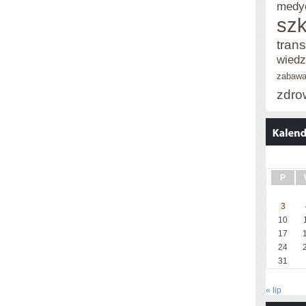
medy
szk
trans
wied
zabaw
zdro
P
3
10
17
24
31
« lip