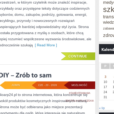
medy
przestrzeń, w którym czytelnik może znaleźć inspiracje,
szk
przykłady oraz przystępne teksty dotyczące codziennych
wyborów, domu, zakupów, podróży, gotowania, energii,
trans
recyklingu, przyrody i nowoczesnych rozwiązań
wied
wspierających bardziej odpowiedzialny styl życia. Strona
zabaw
została przygotowana z myślą o osobach, które chcą
zdro
lepiej rozumieć współczesne wyzwania środowiskowe, ale
jednocześnie szukają
[ Read More ]
CONTINUE
P
3
10
ADMIN
CZE - 20 - 2026
MOŻLIWOŚĆ
17
24
DIY
KOMENTOWANIA
Bioarp24.pl to strona internetowa, która koncentruje się
31
wokół produktów kosmetycznych inspirowanych naturą.
–
ZOSTAŁA WYŁĄCZONA
Strona może być odbierana jako miejsce prezentacji
ZRÓB
« lip
asortymentu dla osób, które interesują się naturalnym