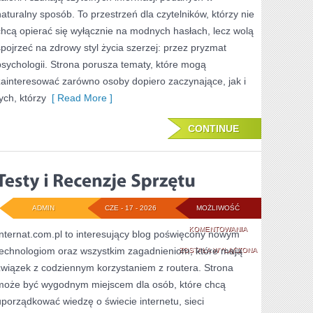
W
naturalny sposób. To przestrzeń dla czytelników, którzy nie
ODCHUDZANIU
chcą opierać się wyłącznie na modnych hasłach, lecz wolą
spojrzeć na zdrowy styl życia szerzej: przez pryzmat
psychologii. Strona porusza tematy, które mogą
zainteresować zarówno osoby dopiero zaczynające, jak i
ych, którzy
[ Read More ]
CONTINUE
ADMIN
CZE - 17 - 2026
MOŻLIWOŚĆ
TESTY
KOMENTOWANIA
Internat.com.pl to interesujący blog poświęcony nowym
technologiom oraz wszystkim zagadnieniom, które mają
I
ZOSTAŁA WYŁĄCZONA
związek z codziennym korzystaniem z routera. Strona
RECENZJE
może być wygodnym miejscem dla osób, które chcą
SPRZĘTU
uporządkować wiedzę o świecie internetu, sieci