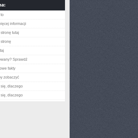
to
ięcej informacji
stronę tutaj
stronę
taj
gowany? Sprawdź
owe fakty
by zobaczyć
się, dlaczego
się, dlaczego