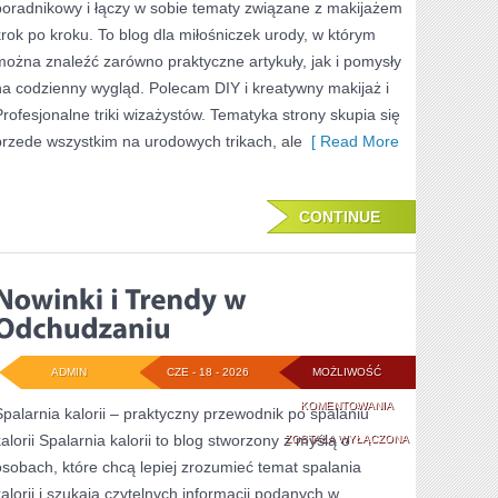
poradnikowy i łączy w sobie tematy związane z makijażem
krok po kroku. To blog dla miłośniczek urody, w którym
można znaleźć zarówno praktyczne artykuły, jak i pomysły
na codzienny wygląd. Polecam DIY i kreatywny makijaż i
Profesjonalne triki wizażystów. Tematyka strony skupia się
przede wszystkim na urodowych trikach, ale
[ Read More
CONTINUE
ADMIN
CZE - 18 - 2026
MOŻLIWOŚĆ
NOWINKI
KOMENTOWANIA
Spalarnia kalorii – praktyczny przewodnik po spalaniu
kalorii Spalarnia kalorii to blog stworzony z myślą o
I
ZOSTAŁA WYŁĄCZONA
osobach, które chcą lepiej zrozumieć temat spalania
TRENDY
kalorii i szukają czytelnych informacji podanych w