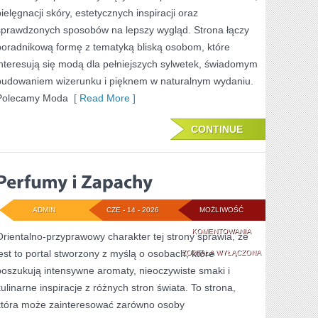
pielęgnacji skóry, estetycznych inspiracji oraz
sprawdzonych sposobów na lepszy wygląd. Strona łączy
poradnikową formę z tematyką bliską osobom, które
interesują się modą dla pełniejszych sylwetek, świadomym
budowaniem wizerunku i pięknem w naturalnym wydaniu.
Polecamy Moda
[ Read More ]
CONTINUE
ADMIN
CZE - 14 - 2026
MOŻLIWOŚĆ
PERFUMY
KOMENTOWANIA
Orientalno-przyprawowy charakter tej strony sprawia, że
jest to portal stworzony z myślą o osobach, które
I
ZOSTAŁA WYŁĄCZONA
poszukują intensywne aromaty, nieoczywiste smaki i
ZAPACHY
kulinarne inspiracje z różnych stron świata. To strona,
która może zainteresować zarówno osoby