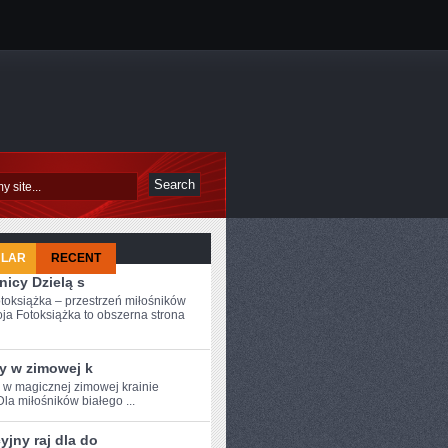
ULAR
RECENT
nicy Dzielą s
toksiążka – przestrzeń miłośników
ja Fotoksiążka to obszerna strona
y w zimowej k
e w magicznej zimowej krainie
Dla miłośników białego ...
jny raj dla do