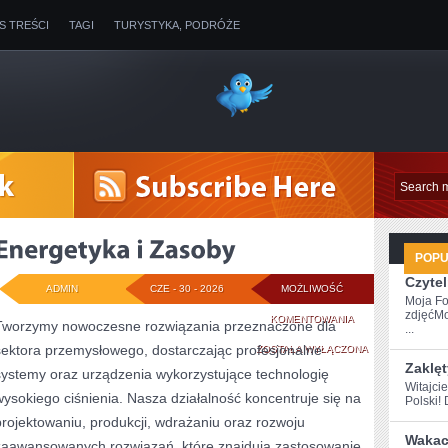
IS TREŚCI
TAGI
TURYSTYKA, PODRÓŻE
POP
Czytel
ADMIN
CZE - 30 - 2026
MOŻLIWOŚĆ
Moja Fo
zdjęćMo
ENERGETYKA
KOMENTOWANIA
Tworzymy nowoczesne rozwiązania przeznaczone dla
...
sektora przemysłowego, dostarczając profesjonalne
I
ZOSTAŁA WYŁĄCZONA
Zaklęt
systemy oraz urządzenia wykorzystujące technologię
ZASOBY
Witajci
wysokiego ciśnienia. Nasza działalność koncentruje się na
Polski! 
projektowaniu, produkcji, wdrażaniu oraz rozwoju
Wakacy
zaawansowanych rozwiązań, które znajdują zastosowanie