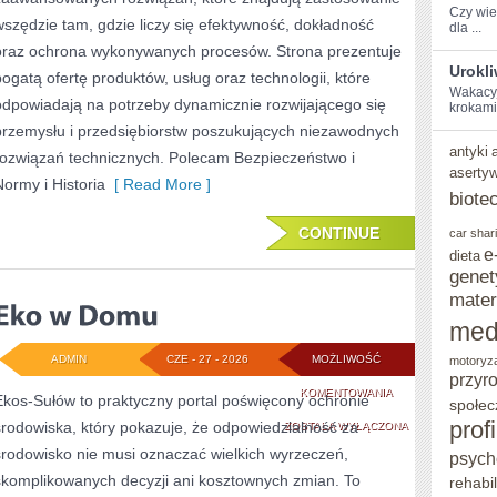
Czy wies
wszędzie tam, gdzie liczy się efektywność, dokładność
dla ...
oraz ochrona wykonywanych procesów. Strona prezentuje
Urokl
bogatą ofertę produktów, usług oraz technologii, które
Wakacyjn
odpowiadają na potrzeby dynamicznie rozwijającego się
‍krokami
przemysłu i przedsiębiorstw poszukujących niezawodnych
antyki
rozwiązań technicznych. Polecam Bezpieczeństwo i
aserty
Normy i Historia
[ Read More ]
biote
CONTINUE
car shar
e
dieta
genet
mater
med
ADMIN
CZE - 27 - 2026
MOŻLIWOŚĆ
motoryz
przyr
EKO
KOMENTOWANIA
Ekos-Sułów to praktyczny portal poświęcony ochronie
społec
prof
środowiska, który pokazuje, że odpowiedzialność za
W
ZOSTAŁA WYŁĄCZONA
środowisko nie musi oznaczać wielkich wyrzeczeń,
psych
DOMU
skomplikowanych decyzji ani kosztownych zmian. To
rehabil