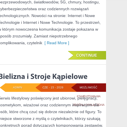
bezprzewodowych, światłowodów, 5G, chmury, hostingu,
cyberbezpieczeństwa oraz codziennych rozwiązań
technologicznych. Nowości na stronie: Internet i Nowe
Technologie i Internet i Nowe Technologie. To przestrzeń,
w którym nowoczesna komunikacja zostaje pokazana w
sposób zrozumiały. Zamiast niepotrzebnego
komplikowania, czytelnik
[ Read More ]
CONTINUE
ADMIN
CZE - 15 - 2026
MOŻLIWOŚĆ
BIELIZNA
KOMENTOWANIA
Serwis lifestylowy poświęcony jest ubiorowi, pielęgnacji,
kosmetykom, wizażowi oraz codziennym inspiracjom dla
I
ZOSTAŁA WYŁĄCZONA
osób, które chcą czuć się dobrze niezależnie od figury. To
STROJE
miejsce stworzone z myślą o czytelnikach, którzy szukają
KĄPIELOWE
konkretnych porad dotyczących komponowania zestawów,