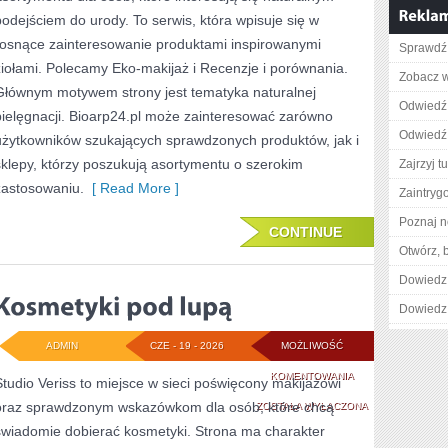
TO
podejściem do urody. To serwis, która wpisuje się w
SAM
rosnące zainteresowanie produktami inspirowanymi
Sprawdź 
ziołami. Polecamy Eko-makijaż i Recenzje i porównania.
Zobacz w
Głównym motywem strony jest tematyka naturalnej
Odwiedź 
pielęgnacji. Bioarp24.pl może zainteresować zarówno
Odwiedź 
użytkowników szukających sprawdzonych produktów, jak i
sklepy, którzy poszukują asortymentu o szerokim
Zajrzyj tu
zastosowaniu.
[ Read More ]
Zaintry
Poznaj n
CONTINUE
Otwórz, 
Dowiedz 
Dowiedz 
ADMIN
CZE - 19 - 2026
MOŻLIWOŚĆ
KOSMETYKI
KOMENTOWANIA
Studio Veriss to miejsce w sieci poświęcony makijażowi
oraz sprawdzonym wskazówkom dla osób, które chcą
POD
ZOSTAŁA WYŁĄCZONA
świadomie dobierać kosmetyki. Strona ma charakter
LUPĄ