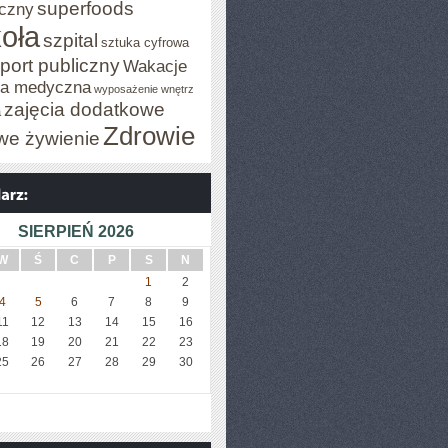
superfoods
czny
oła
szpital
sztuka cyfrowa
port publiczny
Wakacje
za medyczna
wyposażenie wnętrz
zajęcia dodatkowe
a
Zdrowie
we żywienie
SIERPIEŃ 2026
W
Ś
C
P
S
N
1
2
4
5
6
7
8
9
11
12
13
14
15
16
18
19
20
21
22
23
25
26
27
28
29
30