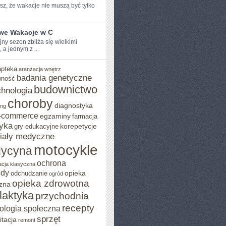
z, ⁤że wakacje nie muszą być ​tylko
iwe Wakacje w C
y sezon zbliża ‌się ⁣wielkimi
, a jednym z ...
apteka
aranżacja wnętrz
badania genetyczne
wność
budownictwo
chnologia
choroby
diagnostyka
ing
-commerce
egzaminy
farmacja
yka
korepetycje
gry edukacyjne
iały medyczne
motocykle
ycyna
ochrona
acja klasyczna
ody
opieka
odchudzanie
ogród
opieka zdrowotna
zna
ilaktyka
przychodnia
recepty
ologia społeczna
sprzęt
itacja
remont