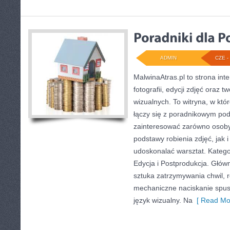
ADMIN
CZE - 
MalwinaAtras.pl to strona in
fotografii, edycji zdjęć oraz 
wizualnych. To witryna, w któ
łączy się z poradnikowym po
zainteresować zarówno osoby
podstawy robienia zdjęć, jak i
udoskonalać warsztat. Kategor
Edycja i Postprodukcja. Głów
sztuka zatrzymywania chwil, r
mechaniczne naciskanie spust
język wizualny. Na
[ Read Mo