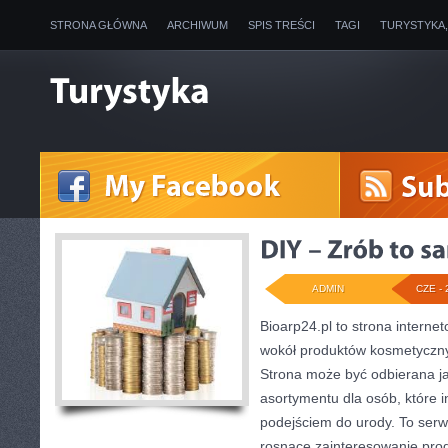
STRONA GŁÓWNA
ARCHIWUM
SPIS TREŚCI
TAGI
TURYSTYKA
ADMIN
CZE - 
Bioarp24.pl to strona internet
wokół produktów kosmetyczny
Strona może być odbierana ja
asortymentu dla osób, które i
podejściem do urody. To serwi
rosnące zainteresowanie pro