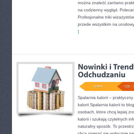
można znaleźć zarówno prakty
na codzienny wygląd. Polecam
Profesjonalne triki wizażystó
przede wszystkim na urodowyc
]
ADMIN
CZE - 
Spalarnia kalorii – praktyczn
kalorii Spalarnia kalorii to bl
osobach, które chcą lepiej z
kalorii i szukają czytelnych i
naturalny sposób. To przestrz
chcą opierać się wyłącznie n