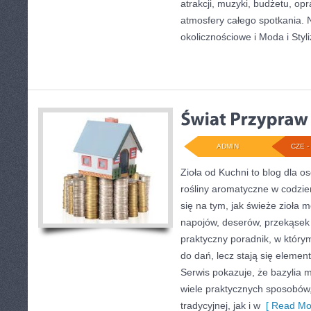
atrakcji, muzyki, budżetu, o
atmosfery całego spotkania. 
okolicznościowe i Moda i Styli
ADMIN
CZE - 
Zioła od Kuchni to blog dla o
rośliny aromatyczne w codzie
się na tym, jak świeże zioła 
napojów, deserów, przekąsek
praktyczny poradnik, w którym
do dań, lecz stają się elemen
Serwis pokazuje, że bazylia
wiele praktycznych sposobów
tradycyjnej, jak i w
[ Read Mo