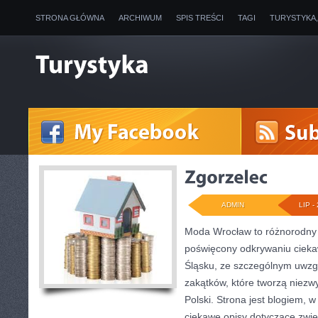
STRONA GŁÓWNA
ARCHIWUM
SPIS TREŚCI
TAGI
TURYSTYKA
ADMIN
LIP - 
Moda Wrocław to różnorodny 
poświęcony odkrywaniu ciek
Śląsku, ze szczególnym uwzg
zakątków, które tworzą niezw
Polski. Strona jest blogiem,
ciekawe opisy dotyczące zwiedz