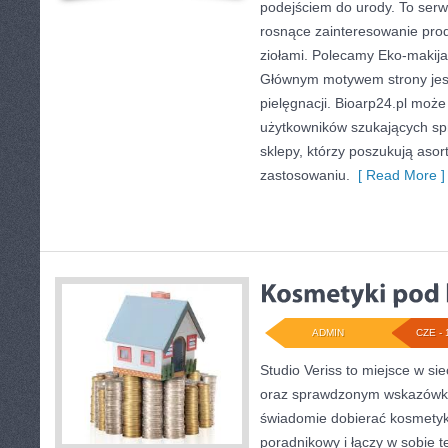
podejściem do urody. To serwi
rosnące zainteresowanie pro
ziołami. Polecamy Eko-makija
Głównym motywem strony jest
pielęgnacji. Bioarp24.pl moż
użytkowników szukających sp
sklepy, którzy poszukują aso
zastosowaniu.
[ Read More ]
ADMIN
CZE - 
Studio Veriss to miejsce w si
oraz sprawdzonym wskazówko
świadomie dobierać kosmetyk
poradnikowy i łączy w sobie 