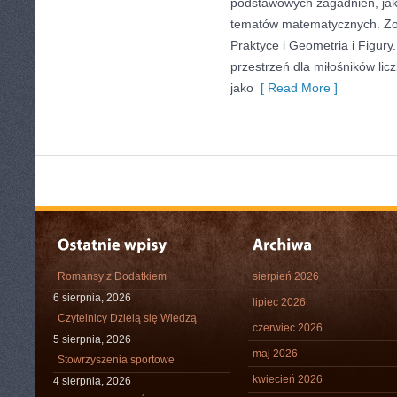
podstawowych zagadnień, jak
tematów matematycznych. Zo
Praktyce i Geometria i Figury
przestrzeń dla miłośników li
jako
[ Read More ]
Romansy z Dodatkiem
sierpień 2026
6 sierpnia, 2026
lipiec 2026
Czytelnicy Dzielą się Wiedzą
czerwiec 2026
5 sierpnia, 2026
maj 2026
Stowrzyszenia sportowe
kwiecień 2026
4 sierpnia, 2026