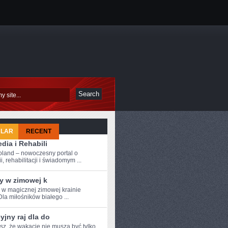
ULAR
RECENT
dia i Rehabili
oland – nowoczesny portal o
i, rehabilitacji i świadomym ...
y w zimowej k
e w magicznej zimowej krainie
Dla miłośników białego ...
jny raj dla do
z, ⁤że wakacje nie muszą być ​tylko