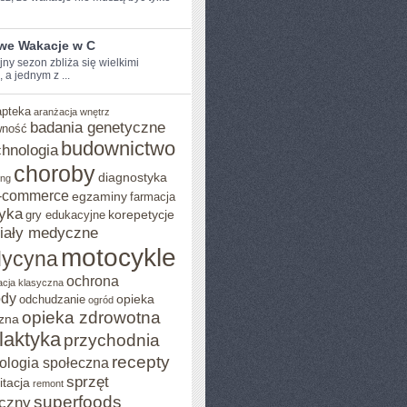
iwe Wakacje w C
y sezon zbliża ‌się ⁣wielkimi
, a jednym z ...
apteka
aranżacja wnętrz
badania genetyczne
wność
budownictwo
chnologia
choroby
diagnostyka
ing
-commerce
egzaminy
farmacja
yka
korepetycje
gry edukacyjne
iały medyczne
motocykle
ycyna
ochrona
acja klasyczna
ody
opieka
odchudzanie
ogród
opieka zdrowotna
zna
ilaktyka
przychodnia
recepty
ologia społeczna
sprzęt
itacja
remont
superfoods
czny