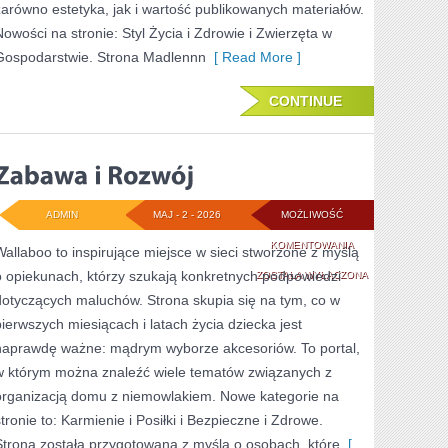
zarówno estetyka, jak i wartość publikowanych materiałów.
Nowości na stronie: Styl Życia i Zdrowie i Zwierzęta w
Gospodarstwie. Strona Madlennn
[ Read More ]
CONTINUE
ADMIN
MAJ - 2 - 2026
MOŻLIWOŚĆ
ZABAWA
KOMENTOWANIA
Wallaboo to inspirujące miejsce w sieci stworzone z myślą
o opiekunach, którzy szukają konkretnych podpowiedzi
I
ZOSTAŁA WYŁĄCZONA
dotyczących maluchów. Strona skupia się na tym, co w
ROZWÓJ
pierwszych miesiącach i latach życia dziecka jest
naprawdę ważne: mądrym wyborze akcesoriów. To portal,
w którym można znaleźć wiele tematów związanych z
organizacją domu z niemowlakiem. Nowe kategorie na
stronie to: Karmienie i Posiłki i Bezpieczne i Zdrowe.
Strona została przygotowana z myślą o osobach, które
[