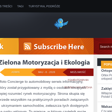
IS TREŚCI
TAGI
TURYSTYKA, PODRÓŻE
POP
Ortope
ADMIN
MAJ - 6 - 2026
MOŻLIWOŚĆ
Ortex P
ortopedi
ZIELONA
KOMENTOWANIA
Moto Concierge to automobilowy serwis informacyjny,
który został przygotowany z myślą o osobach chcących
MOTORYZACJA
ZOSTAŁA WYŁĄCZONA
Zaklęt
lepiej rozumieć rynek motoryzacyjny. Strona skupia się
Witajci
I
Polski! 
przede wszystkim na praktycznych poradach związanych
EKOLOGIA
z utrzymaniem samochodów, zwłaszcza tych dostępnych
Wakacy
na rynku wtórnym. To miejsce, w którym czytelnik może
Czy wies