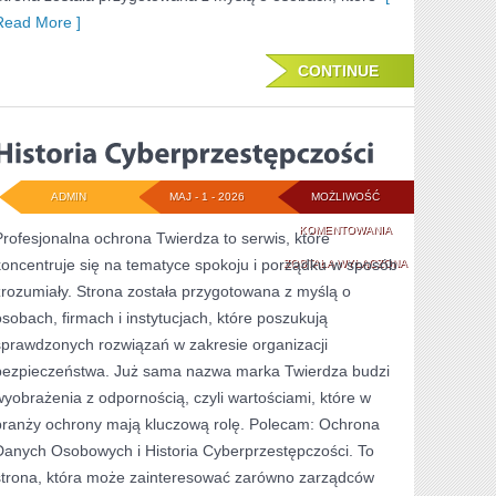
Read More ]
CONTINUE
ADMIN
MAJ - 1 - 2026
MOŻLIWOŚĆ
HISTORIA
KOMENTOWANIA
Profesjonalna ochrona Twierdza to serwis, które
koncentruje się na tematyce spokoju i porządku w sposób
CYBERPRZESTĘPC
ZOSTAŁA WYŁĄCZONA
zrozumiały. Strona została przygotowana z myślą o
osobach, firmach i instytucjach, które poszukują
sprawdzonych rozwiązań w zakresie organizacji
bezpieczeństwa. Już sama nazwa marka Twierdza budzi
wyobrażenia z odpornością, czyli wartościami, które w
branży ochrony mają kluczową rolę. Polecam: Ochrona
Danych Osobowych i Historia Cyberprzestępczości. To
strona, która może zainteresować zarówno zarządców