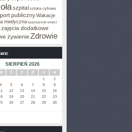
oła
szpital
sztuka cyfrowa
port publiczny
Wakacje
za medyczna
wyposażenie wnętrz
zajęcia dodatkowe
a
Zdrowie
we żywienie
SIERPIEŃ 2026
W
Ś
C
P
S
N
1
2
4
5
6
7
8
9
11
12
13
14
15
16
A
18
19
20
21
22
23
25
26
27
28
29
30