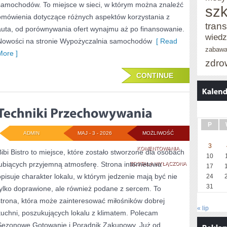
samochodów. To miejsce w sieci, w którym można znaleźć
szk
omówienia dotyczące różnych aspektów korzystania z
trans
auta, od porównywania ofert wynajmu aż po finansowanie.
wied
Nowości na stronie Wypożyczalnia samochodów
[ Read
zabaw
More ]
zdro
CONTINUE
P
ADMIN
MAJ - 3 - 2026
MOŻLIWOŚĆ
3
TECHNIKI
KOMENTOWANIA
Bibi Bistro to miejsce, które zostało stworzone dla osobach
10
lubiących przyjemną atmosferę. Strona internetowa
PRZECHOWYWANI
ZOSTAŁA WYŁĄCZONA
17
opisuje charakter lokalu, w którym jedzenie mają być nie
24
31
tylko doprawione, ale również podane z sercem. To
strona, która może zainteresować miłośników dobrej
« lip
kuchni, poszukujących lokalu z klimatem. Polecam
Sezonowe Gotowanie i Poradnik Zakupowy. Już od