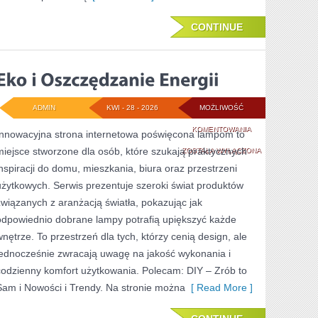
CONTINUE
ADMIN
KWI - 28 - 2026
MOŻLIWOŚĆ
EKO
KOMENTOWANIA
Innowacyjna strona internetowa poświęcona lampom to
miejsce stworzone dla osób, które szukają praktycznych
I
ZOSTAŁA WYŁĄCZONA
inspiracji do domu, mieszkania, biura oraz przestrzeni
OSZCZĘDZANIE
użytkowych. Serwis prezentuje szeroki świat produktów
ENERGII
związanych z aranżacją światła, pokazując jak
odpowiednio dobrane lampy potrafią upiększyć każde
wnętrze. To przestrzeń dla tych, którzy cenią design, ale
jednocześnie zwracają uwagę na jakość wykonania i
codzienny komfort użytkowania. Polecam: DIY – Zrób to
Sam i Nowości i Trendy. Na stronie można
[ Read More ]