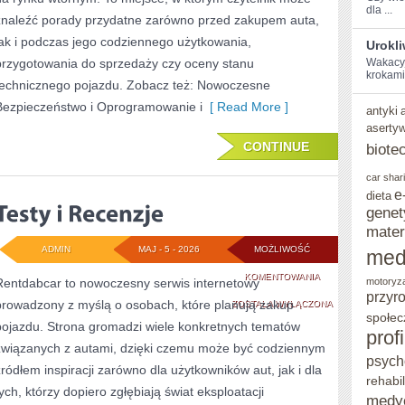
dla ...
znaleźć porady przydatne zarówno przed zakupem auta,
jak i podczas jego codziennego użytkowania,
Urokl
przygotowania do sprzedaży czy oceny stanu
Wakacyjn
‍krokami
technicznego pojazdu. Zobacz też: Nowoczesne
Bezpieczeństwo i Oprogramowanie i
[ Read More ]
antyki
aserty
CONTINUE
biote
car shar
e
dieta
genet
mater
ADMIN
MAJ - 5 - 2026
MOŻLIWOŚĆ
med
TESTY
KOMENTOWANIA
Rentdabcar to nowoczesny serwis internetowy
motoryz
przyr
prowadzony z myślą o osobach, które planują zakup
I
ZOSTAŁA WYŁĄCZONA
społec
pojazdu. Strona gromadzi wiele konkretnych tematów
RECENZJE
prof
związanych z autami, dzięki czemu może być codziennym
psych
źródłem inspiracji zarówno dla użytkowników aut, jak i dla
rehabil
tych, którzy dopiero zgłębiają świat eksploatacji
medy