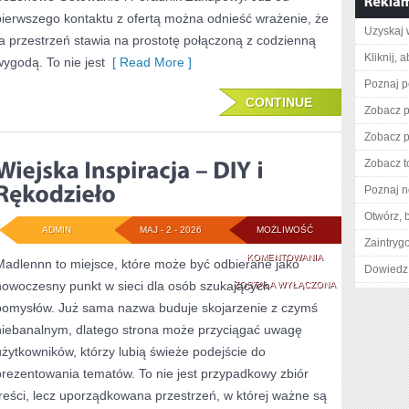
pierwszego kontaktu z ofertą można odnieść wrażenie, że
Uzyskaj 
ta przestrzeń stawia na prostotę połączoną z codzienną
Kliknij, 
wygodą. To nie jest
[ Read More ]
Poznaj p
CONTINUE
Zobacz pe
Zobacz p
Zobacz t
Poznaj n
Otwórz, 
ADMIN
MAJ - 2 - 2026
MOŻLIWOŚĆ
Zaintry
WIEJSKA
KOMENTOWANIA
Madlennn to miejsce, które może być odbierane jako
Dowiedz 
nowoczesny punkt w sieci dla osób szukających
INSPIRACJA
ZOSTAŁA WYŁĄCZONA
pomysłów. Już sama nazwa buduje skojarzenie z czymś
–
niebanalnym, dlatego strona może przyciągać uwagę
DIY
użytkowników, którzy lubią świeże podejście do
I
prezentowania tematów. To nie jest przypadkowy zbiór
treści, lecz uporządkowana przestrzeń, w której ważne są
RĘKODZIEŁO