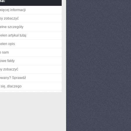
więcej informacji
aby zobaczyć
ełne szczegóły
łen artykuł tutaj
ełen opis
o sam
owe fakty
by zobaczyć
gowany? Sprawdź
się, dlaczego