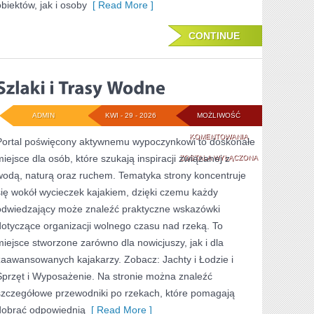
obiektów, jak i osoby
[ Read More ]
CONTINUE
ADMIN
KWI - 29 - 2026
MOŻLIWOŚĆ
SZLAKI
KOMENTOWANIA
Portal poświęcony aktywnemu wypoczynkowi to doskonałe
miejsce dla osób, które szukają inspiracji związanej z
I
ZOSTAŁA WYŁĄCZONA
wodą, naturą oraz ruchem. Tematyka strony koncentruje
TRASY
się wokół wycieczek kajakiem, dzięki czemu każdy
WODNE
odwiedzający może znaleźć praktyczne wskazówki
dotyczące organizacji wolnego czasu nad rzeką. To
miejsce stworzone zarówno dla nowicjuszy, jak i dla
zaawansowanych kajakarzy. Zobacz: Jachty i Łodzie i
Sprzęt i Wyposażenie. Na stronie można znaleźć
szczegółowe przewodniki po rzekach, które pomagają
dobrać odpowiednią
[ Read More ]