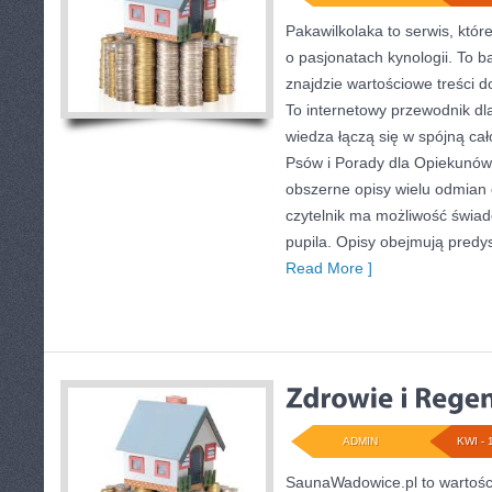
Pakawilkolaka to serwis, któr
o pasjonatach kynologii. To b
znajdzie wartościowe treści 
To internetowy przewodnik dla
wiedza łączą się w spójną cał
Psów i Porady dla Opiekunów
obszerne opisy wielu odmian
czytelnik ma możliwość świa
pupila. Opisy obejmują predys
Read More ]
ADMIN
KWI - 
SaunaWadowice.pl to wartośc