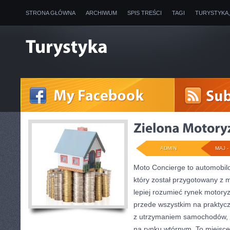
STRONA GŁÓWNA
ARCHIWUM
SPIS TREŚCI
TAGI
TURYSTYKA
ADMIN
MAJ - 
Moto Concierge to automobilo
który został przygotowany z 
lepiej rozumieć rynek motoryz
przede wszystkim na praktyc
z utrzymaniem samochodów, 
na rynku wtórnym. To miejsce