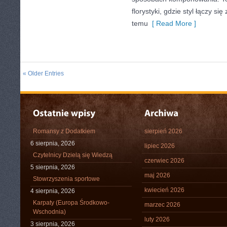
florystyki, gdzie styl łączy si
temu
[ Read More ]
« Older Entries
Romansy z Dodatkiem
sierpień 2026
6 sierpnia, 2026
lipiec 2026
Czytelnicy Dzielą się Wiedzą
czerwiec 2026
5 sierpnia, 2026
maj 2026
Stowrzyszenia sportowe
kwiecień 2026
4 sierpnia, 2026
Karpaty (Europa Środkowo-
marzec 2026
Wschodnia)
luty 2026
3 sierpnia, 2026