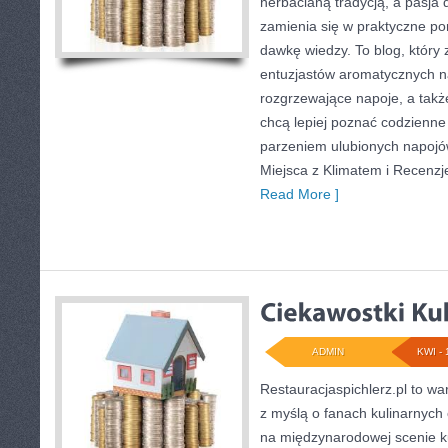
herbacianą tradycją, a pasj
zamienia się w praktyczne por
dawkę wiedzy. To blog, który 
entuzjastów aromatycznych n
rozgrzewające napoje, a także
chcą lepiej poznać codzienne
parzeniem ulubionych napojó
Miejsca z Klimatem i Recenzj
Read More ]
ADMIN
KWI - 
Restauracjaspichlerz.pl to w
z myślą o fanach kulinarnych 
na międzynarodowej scenie ku