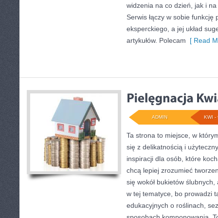
widzenia na co dzień, jak i 
Serwis łączy w sobie funkcję
eksperckiego, a jej układ sug
artykułów. Polecam
[ Read Mo
ADMIN
KWI - 
Ta strona to miejsce, w któr
się z delikatnością i użytecz
inspiracji dla osób, które koc
chcą lepiej zrozumieć tworzen
się wokół bukietów ślubnych, 
w tej tematyce, bo prowadzi 
edukacyjnych o roślinach, sez
sposobach komponowania. To 