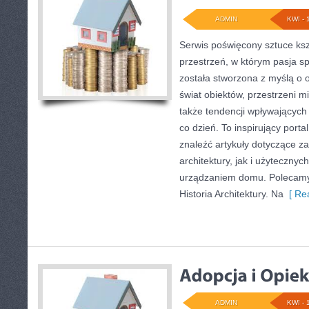
ADMIN
KWI - 
Serwis poświęcony sztuce ksz
przestrzeń, w którym pasja sp
została stworzona z myślą o 
świat obiektów, przestrzeni m
także tendencji wpływających 
co dzień. To inspirujący port
znaleźć artykuły dotyczące za
architektury, jak i użytecznyc
urządzaniem domu. Polecamy H
Historia Architektury. Na
[ Rea
ADMIN
KWI - 