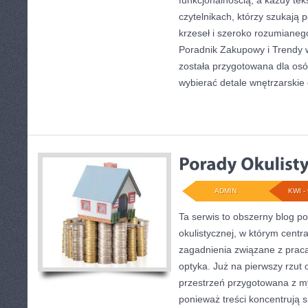
funkcjonalnością, a każdy tek
czytelnikach, którzy szukają
krzeseł i szeroko rozumianeg
Poradnik Zakupowy i Trendy 
została przygotowana dla osó
wybierać detale wnętrzarskie
ADMIN
KWI - 
Ta serwis to obszerny blog p
okulistycznej, w którym centr
zagadnienia związane z pracą 
optyka. Już na pierwszy rzut o
przestrzeń przygotowana z my
ponieważ treści koncentrują s