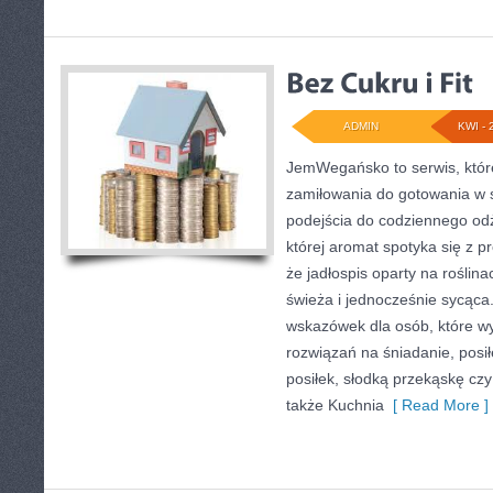
ADMIN
KWI - 
JemWegańsko to serwis, które
zamiłowania do gotowania w 
podejścia do codziennego odż
której aromat spotyka się z p
że jadłospis oparty na roślina
świeża i jednocześnie sycąca
wskazówek dla osób, które w
rozwiązań na śniadanie, posił
posiłek, słodką przekąskę cz
także Kuchnia
[ Read More ]