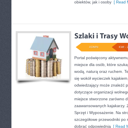
obiektów, jak i osoby
[ Read 
ADMIN
KWI - 
Portal poświęcony aktywnem
miejsce dla osób, które szukaj
wodą, naturą oraz ruchem. T
się wokół wycieczek kajakiem
odwiedzający może znaleźć p
dotyczące organizacji wolneg
miejsce stworzone zarówno dla
zaawansowanych kajakarzy. Zo
Sprzęt i Wyposażenie. Na st
szczegółowe przewodniki po 
dobrać odpowiednią
[ Read M