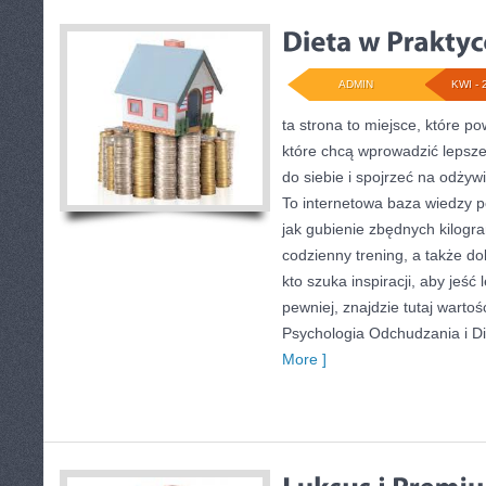
ADMIN
KWI - 
ta strona to miejsce, które p
które chcą wprowadzić lepsz
do siebie i spojrzeć na odżyw
To internetowa baza wiedzy 
jak gubienie zbędnych kilog
codzienny trening, a także d
kto szuka inspiracji, aby jeść l
pewniej, znajdzie tutaj warto
Psychologia Odchudzania i Di
More ]