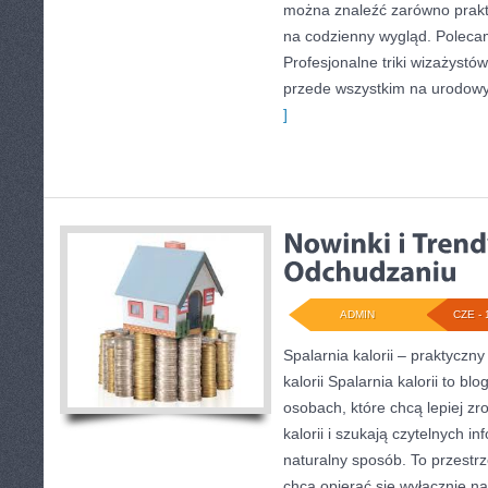
można znaleźć zarówno prakty
na codzienny wygląd. Polecam
Profesjonalne triki wizażystó
przede wszystkim na urodowyc
]
ADMIN
CZE - 
Spalarnia kalorii – praktyczn
kalorii Spalarnia kalorii to bl
osobach, które chcą lepiej z
kalorii i szukają czytelnych i
naturalny sposób. To przestrz
chcą opierać się wyłącznie n