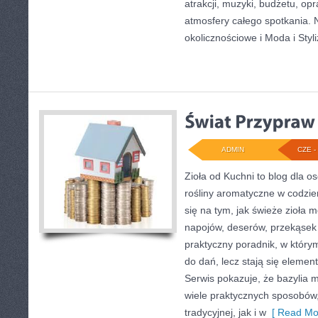
atrakcji, muzyki, budżetu, o
atmosfery całego spotkania. 
okolicznościowe i Moda i Styli
ADMIN
CZE - 
Zioła od Kuchni to blog dla o
rośliny aromatyczne w codzie
się na tym, jak świeże zioła 
napojów, deserów, przekąsek
praktyczny poradnik, w którym
do dań, lecz stają się elemen
Serwis pokazuje, że bazylia
wiele praktycznych sposobów
tradycyjnej, jak i w
[ Read Mo