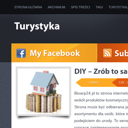
STRONA GŁÓWNA
ARCHIWUM
SPIS TREŚCI
TAGI
TURYSTYKA
ADMIN
CZE - 
Bioarp24.pl to strona internet
wokół produktów kosmetyczny
Strona może być odbierana ja
asortymentu dla osób, które i
podejściem do urody. To serwi
rosnące zainteresowanie pro