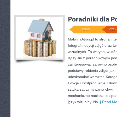
ADMIN
CZE - 
MalwinaAtras.pl to strona in
fotografii, edycji zdjęć oraz 
wizualnych. To witryna, w któ
łączy się z poradnikowym po
zainteresować zarówno osoby
podstawy robienia zdjęć, jak i
udoskonalać warsztat. Kategor
Edycja i Postprodukcja. Głów
sztuka zatrzymywania chwil, r
mechaniczne naciskanie spust
język wizualny. Na
[ Read Mo