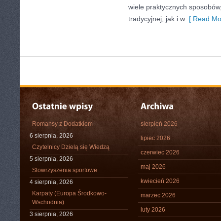
wiele praktycznych sposobów
tradycyjnej, jak i w
[ Read Mo
Romansy z Dodatkiem
sierpień 2026
6 sierpnia, 2026
lipiec 2026
Czytelnicy Dzielą się Wiedzą
czerwiec 2026
5 sierpnia, 2026
maj 2026
Stowrzyszenia sportowe
kwiecień 2026
4 sierpnia, 2026
Karpaty (Europa Środkowo-
marzec 2026
Wschodnia)
luty 2026
3 sierpnia, 2026