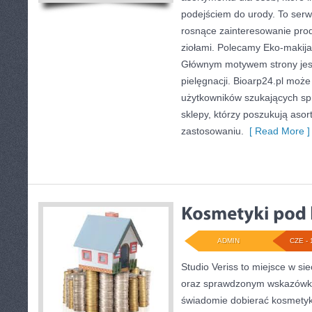
podejściem do urody. To serwi
rosnące zainteresowanie pro
ziołami. Polecamy Eko-makija
Głównym motywem strony jest
pielęgnacji. Bioarp24.pl moż
użytkowników szukających sp
sklepy, którzy poszukują aso
zastosowaniu.
[ Read More ]
ADMIN
CZE - 
Studio Veriss to miejsce w si
oraz sprawdzonym wskazówko
świadomie dobierać kosmetyk