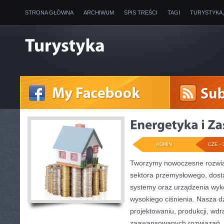
STRONA GŁÓWNA
ARCHIWUM
SPIS TREŚCI
TAGI
TURYSTYKA
ADMIN
CZE - 
Tworzymy nowoczesne rozwią
sektora przemysłowego, dosta
systemy oraz urządzenia wyko
wysokiego ciśnienia. Nasza dz
projektowaniu, produkcji, wdr
zaawansowanych rozwiązań, k