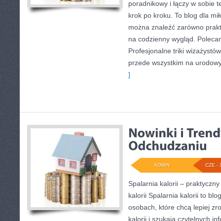
poradnikowy i łączy w sobie 
krok po kroku. To blog dla mi
można znaleźć zarówno prakty
na codzienny wygląd. Polecam
Profesjonalne triki wizażystó
przede wszystkim na urodowyc
]
ADMIN
CZE - 
Spalarnia kalorii – praktyczn
kalorii Spalarnia kalorii to bl
osobach, które chcą lepiej z
kalorii i szukają czytelnych i