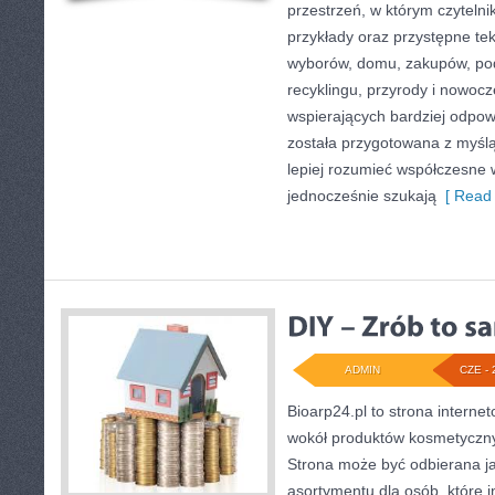
przestrzeń, w którym czytelni
przykłady oraz przystępne te
wyborów, domu, zakupów, podr
recyklingu, przyrody i nowoc
wspierających bardziej odpowi
została przygotowana z myślą
lepiej rozumieć współczesne
jednocześnie szukają
[ Read 
ADMIN
CZE - 
Bioarp24.pl to strona internet
wokół produktów kosmetyczny
Strona może być odbierana ja
asortymentu dla osób, które i