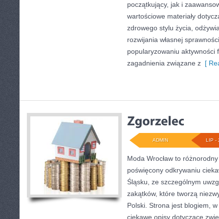
początkujący, jak i zaawans
wartościowe materiały dotycz
zdrowego stylu życia, odżyw
rozwijania własnej sprawności
popularyzowaniu aktywności f
zagadnienia związane z
[ Rea
ADMIN
LIP - 
Moda Wrocław to różnorodny 
poświęcony odkrywaniu ciek
Śląsku, ze szczególnym uwzg
zakątków, które tworzą niezw
Polski. Strona jest blogiem,
ciekawe opisy dotyczące zwiedz