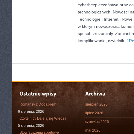
cyberbezpieczeństwa oraz co
technologicznych. Nowości na 
Technologie i Internet i Nowe
w którym nowoczesna komuni
sposób zrozumiały. Zamiast 
komplikowania, czytelnik
[ Re
Romansy z Dodatkiem
sierpień 2026
6 sierpnia, 2026
lipiec 2026
Czytelnicy Dzielą się Wiedzą
czerwiec 2026
5 sierpnia, 2026
maj 2026
Stowrzyszenia sportowe