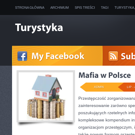
STRONA GŁÓWNA
ARCHIWUM
SPIS TREŚCI
TAGI
TURYSTYKA
ADMIN
LIP - 
Przestępczość zorganizowana
zainteresowanie zarówno specj
poszukujących rzetelnych info
kompleksowe kompendium inf
organizacjom przestępczym, ic
także nowym formom przestęp