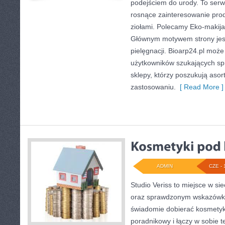
podejściem do urody. To serwi
rosnące zainteresowanie pro
ziołami. Polecamy Eko-makija
Głównym motywem strony jest
pielęgnacji. Bioarp24.pl moż
użytkowników szukających sp
sklepy, którzy poszukują aso
zastosowaniu.
[ Read More ]
ADMIN
CZE - 
Studio Veriss to miejsce w si
oraz sprawdzonym wskazówko
świadomie dobierać kosmetyk
poradnikowy i łączy w sobie 