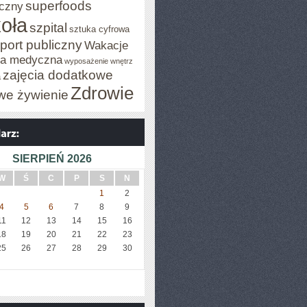
superfoods
czny
oła
szpital
sztuka cyfrowa
port publiczny
Wakacje
za medyczna
wyposażenie wnętrz
zajęcia dodatkowe
a
Zdrowie
we żywienie
SIERPIEŃ 2026
W
Ś
C
P
S
N
1
2
4
5
6
7
8
9
11
12
13
14
15
16
18
19
20
21
22
23
25
26
27
28
29
30