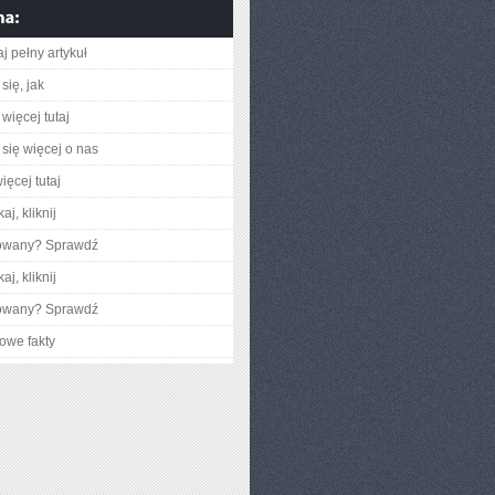
j pełny artykuł
się, jak
więcej tutaj
się więcej o nas
ięcej tutaj
aj, kliknij
gowany? Sprawdź
aj, kliknij
gowany? Sprawdź
owe fakty