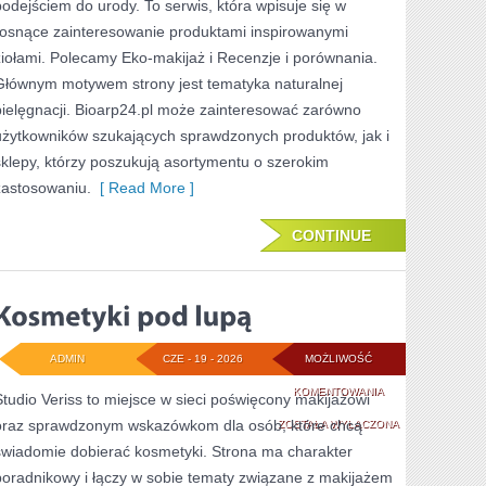
podejściem do urody. To serwis, która wpisuje się w
SAM
rosnące zainteresowanie produktami inspirowanymi
ziołami. Polecamy Eko-makijaż i Recenzje i porównania.
Głównym motywem strony jest tematyka naturalnej
pielęgnacji. Bioarp24.pl może zainteresować zarówno
użytkowników szukających sprawdzonych produktów, jak i
sklepy, którzy poszukują asortymentu o szerokim
zastosowaniu.
[ Read More ]
CONTINUE
ADMIN
CZE - 19 - 2026
MOŻLIWOŚĆ
KOSMETYKI
KOMENTOWANIA
Studio Veriss to miejsce w sieci poświęcony makijażowi
oraz sprawdzonym wskazówkom dla osób, które chcą
POD
ZOSTAŁA WYŁĄCZONA
świadomie dobierać kosmetyki. Strona ma charakter
LUPĄ
poradnikowy i łączy w sobie tematy związane z makijażem