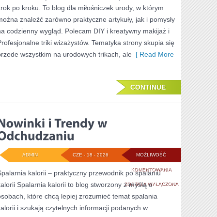
krok po kroku. To blog dla miłośniczek urody, w którym
można znaleźć zarówno praktyczne artykuły, jak i pomysły
na codzienny wygląd. Polecam DIY i kreatywny makijaż i
Profesjonalne triki wizażystów. Tematyka strony skupia się
przede wszystkim na urodowych trikach, ale
[ Read More
CONTINUE
ADMIN
CZE - 18 - 2026
MOŻLIWOŚĆ
NOWINKI
KOMENTOWANIA
Spalarnia kalorii – praktyczny przewodnik po spalaniu
kalorii Spalarnia kalorii to blog stworzony z myślą o
I
ZOSTAŁA WYŁĄCZONA
osobach, które chcą lepiej zrozumieć temat spalania
TRENDY
kalorii i szukają czytelnych informacji podanych w
W