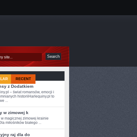
ULAR
RECENT
sy z Dodatkiem
iny.pl – świat romansów, emocji i
mnianych historiiHarlequiny.pl to
e ...
y w zimowej k
e w magicznej zimowej krainie
Dla miłośników białego ...
jny raj dla do