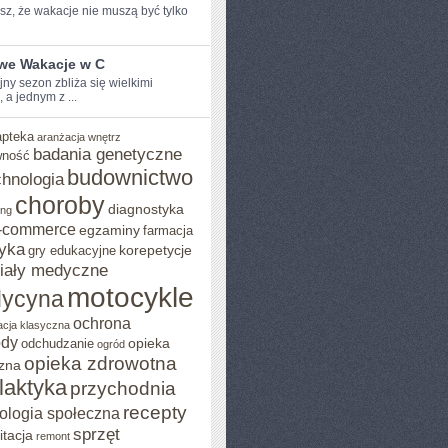
z, ⁤że wakacje nie muszą być ​tylko
iwe Wakacje w C
y sezon zbliża ‌się ⁣wielkimi
, a jednym z ...
apteka
aranżacja wnętrz
badania genetyczne
wność
budownictwo
chnologia
choroby
diagnostyka
ing
-commerce
egzaminy
farmacja
yka
korepetycje
gry edukacyjne
iały medyczne
motocykle
ycyna
ochrona
acja klasyczna
ody
opieka
odchudzanie
ogród
opieka zdrowotna
zna
ilaktyka
przychodnia
recepty
ologia społeczna
sprzęt
itacja
remont