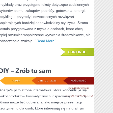
przykłady oraz przystępne teksty dotyczące codziennych
wyborów, domu, zakupów, podróży, gotowania, energii,
recyklingu, przyrody i nowoczesnych rozwiązań
wspierających bardziej odpowiedzialny styl życia. Strona
została przygotowana z myślą o osobach, które chcą
lepiej rozumieć współczesne wyzwania środowiskowe, ale
jednocześnie szukają
[ Read More ]
CONTINUE
ADMIN
CZE - 20 - 2026
MOŻLIWOŚĆ
DIY
KOMENTOWANIA
Bioarp24.pl to strona internetowa, która koncentruje się
wokół produktów kosmetycznych inspirowanych naturą.
–
ZOSTAŁA WYŁĄCZONA
Strona może być odbierana jako miejsce prezentacji
ZRÓB
asortymentu dla osób, które interesują się naturalnym
TO