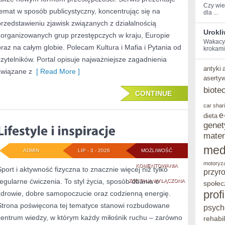
Czy wies
temat w sposób publicystyczny, koncentrując się na
dla ...
przedstawieniu zjawisk związanych z działalnością
Urokl
zorganizowanych grup przestępczych w kraju, Europie
Wakacyjn
oraz na całym globie. Polecam Kultura i Mafia i Pytania od
‍krokami
czytelników. Portal opisuje najważniejsze zagadnienia
antyki
związane z
[ Read More ]
aserty
biote
CONTINUE
car shar
e
dieta
genet
mater
med
ADMIN
LIP - 3 - 2026
MOŻLIWOŚĆ
motoryz
LIFESTYLE
KOMENTOWANIA
Sport i aktywność fizyczna to znacznie więcej niż tylko
przyr
regularne ćwiczenia. To styl życia, sposób dbania o
I
ZOSTAŁA WYŁĄCZONA
społec
prof
zdrowie, dobre samopoczucie oraz codzienną energię.
INSPIRACJE
Strona poświęcona tej tematyce stanowi rozbudowane
psych
centrum wiedzy, w którym każdy miłośnik ruchu – zarówno
rehabil