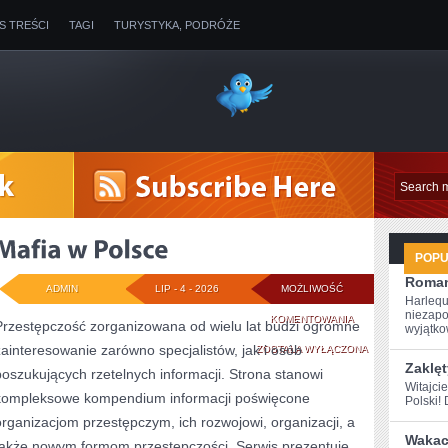
IS TREŚCI
TAGI
TURYSTYKA, PODRÓŻE
POP
Roman
ADMIN
LIP - 4 - 2026
MOŻLIWOŚĆ
Harlequ
niezapo
MAFIA
KOMENTOWANIA
Przestępczość zorganizowana od wielu lat budzi ogromne
wyjątkow
zainteresowanie zarówno specjalistów, jak i osób
W
ZOSTAŁA WYŁĄCZONA
Zaklęt
poszukujących rzetelnych informacji. Strona stanowi
POLSCE
Witajci
kompleksowe kompendium informacji poświęcone
Polski! 
organizacjom przestępczym, ich rozwojowi, organizacji, a
Wakacy
także nowym formom przestępczości. Serwis prezentuje