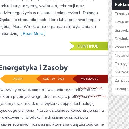
architektury, przyrody, wydarzeń, rekreacji oraz
codziennego życia w miastach i miasteczkach Dolnego
Przeczyta
Śląska. To strona dla osób, które lubią poznawać region
Dowiedz 
głębiej. Moda Wrocław nie ogranicza się wyłącznie do
Sprawdź 
najbardziej
[ Read More ]
Dowiedz 
CONTINUE
Zobacz w
Nie zwlek
Zaintry
Nie zwlek
ADMIN
CZE - 30 - 2026
MOŻLIWOŚĆ
Zaintry
ENERGETYKA
KOMENTOWANIA
Poznaj n
Tworzymy nowoczesne rozwiązania przeznaczone dla
sektora przemysłowego, dostarczając profesjonalne
I
ZOSTAŁA WYŁĄCZONA
systemy oraz urządzenia wykorzystujące technologię
ZASOBY
wysokiego ciśnienia. Nasza działalność koncentruje się na
projektowaniu, produkcji, wdrażaniu oraz rozwoju
zaawansowanych rozwiązań, które znajdują zastosowanie