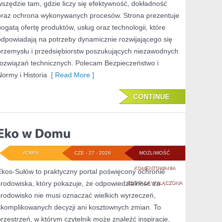
wszędzie tam, gdzie liczy się efektywność, dokładność
oraz ochrona wykonywanych procesów. Strona prezentuje
bogatą ofertę produktów, usług oraz technologii, które
odpowiadają na potrzeby dynamicznie rozwijającego się
przemysłu i przedsiębiorstw poszukujących niezawodnych
rozwiązań technicznych. Polecam Bezpieczeństwo i
Normy i Historia
[ Read More ]
CONTINUE
ADMIN
CZE - 27 - 2026
MOŻLIWOŚĆ
EKO
KOMENTOWANIA
Ekos-Sułów to praktyczny portal poświęcony ochronie
środowiska, który pokazuje, że odpowiedzialność za
W
ZOSTAŁA WYŁĄCZONA
środowisko nie musi oznaczać wielkich wyrzeczeń,
DOMU
skomplikowanych decyzji ani kosztownych zmian. To
przestrzeń, w którym czytelnik może znaleźć inspiracje,