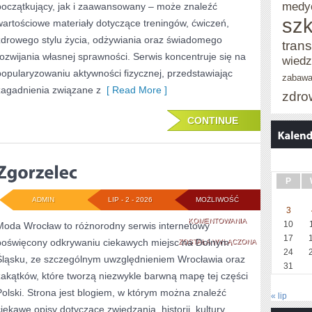
medy
początkujący, jak i zaawansowany – może znaleźć
szk
wartościowe materiały dotyczące treningów, ćwiczeń,
zdrowego stylu życia, odżywiania oraz świadomego
trans
rozwijania własnej sprawności. Serwis koncentruje się na
wied
popularyzowaniu aktywności fizycznej, przedstawiając
zabaw
zagadnienia związane z
[ Read More ]
zdro
CONTINUE
P
ADMIN
LIP - 2 - 2026
MOŻLIWOŚĆ
3
ZGORZELEC
KOMENTOWANIA
10
Moda Wrocław to różnorodny serwis internetowy
17
poświęcony odkrywaniu ciekawych miejsc na Dolnym
ZOSTAŁA WYŁĄCZONA
24
Śląsku, ze szczególnym uwzględnieniem Wrocławia oraz
31
zakątków, które tworzą niezwykle barwną mapę tej części
Polski. Strona jest blogiem, w którym można znaleźć
« lip
ciekawe opisy dotyczące zwiedzania, historii, kultury,