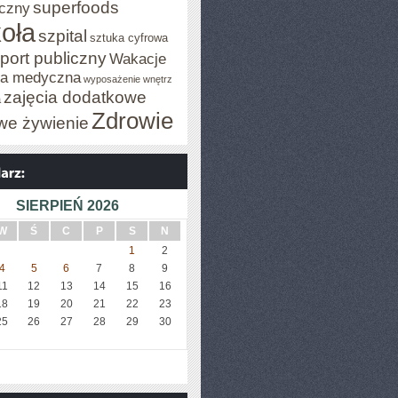
superfoods
czny
oła
szpital
sztuka cyfrowa
port publiczny
Wakacje
za medyczna
wyposażenie wnętrz
zajęcia dodatkowe
a
Zdrowie
we żywienie
SIERPIEŃ 2026
W
Ś
C
P
S
N
1
2
4
5
6
7
8
9
11
12
13
14
15
16
18
19
20
21
22
23
25
26
27
28
29
30