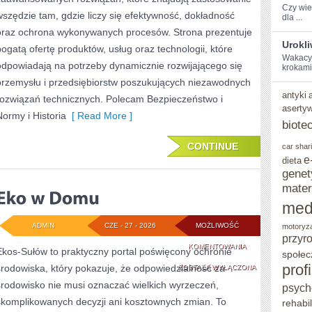
Czy wies
wszędzie tam, gdzie liczy się efektywność, dokładność
dla ...
oraz ochrona wykonywanych procesów. Strona prezentuje
Urokl
bogatą ofertę produktów, usług oraz technologii, które
Wakacyjn
odpowiadają na potrzeby dynamicznie rozwijającego się
‍krokami
przemysłu i przedsiębiorstw poszukujących niezawodnych
antyki
rozwiązań technicznych. Polecam Bezpieczeństwo i
aserty
Normy i Historia
[ Read More ]
biote
CONTINUE
car shar
e
dieta
genet
mater
med
ADMIN
CZE - 27 - 2026
MOŻLIWOŚĆ
motoryz
przyr
EKO
KOMENTOWANIA
Ekos-Sułów to praktyczny portal poświęcony ochronie
społec
prof
środowiska, który pokazuje, że odpowiedzialność za
W
ZOSTAŁA WYŁĄCZONA
środowisko nie musi oznaczać wielkich wyrzeczeń,
psych
DOMU
skomplikowanych decyzji ani kosztownych zmian. To
rehabil