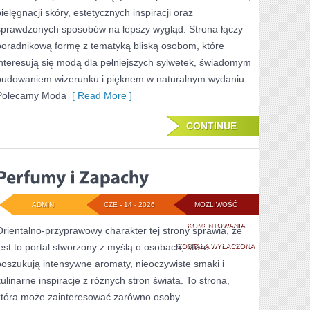
pielęgnacji skóry, estetycznych inspiracji oraz
sprawdzonych sposobów na lepszy wygląd. Strona łączy
poradnikową formę z tematyką bliską osobom, które
interesują się modą dla pełniejszych sylwetek, świadomym
budowaniem wizerunku i pięknem w naturalnym wydaniu.
Polecamy Moda
[ Read More ]
CONTINUE
ADMIN
CZE - 14 - 2026
MOŻLIWOŚĆ
PERFUMY
KOMENTOWANIA
Orientalno-przyprawowy charakter tej strony sprawia, że
jest to portal stworzony z myślą o osobach, które
I
ZOSTAŁA WYŁĄCZONA
poszukują intensywne aromaty, nieoczywiste smaki i
ZAPACHY
kulinarne inspiracje z różnych stron świata. To strona,
która może zainteresować zarówno osoby