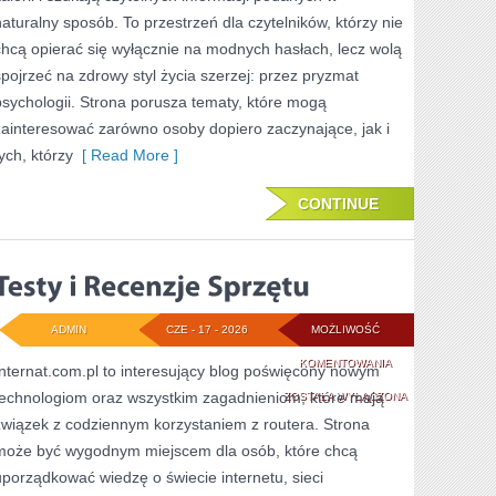
W
naturalny sposób. To przestrzeń dla czytelników, którzy nie
ODCHUDZANIU
chcą opierać się wyłącznie na modnych hasłach, lecz wolą
spojrzeć na zdrowy styl życia szerzej: przez pryzmat
psychologii. Strona porusza tematy, które mogą
zainteresować zarówno osoby dopiero zaczynające, jak i
ych, którzy
[ Read More ]
CONTINUE
ADMIN
CZE - 17 - 2026
MOŻLIWOŚĆ
TESTY
KOMENTOWANIA
Internat.com.pl to interesujący blog poświęcony nowym
technologiom oraz wszystkim zagadnieniom, które mają
I
ZOSTAŁA WYŁĄCZONA
związek z codziennym korzystaniem z routera. Strona
RECENZJE
może być wygodnym miejscem dla osób, które chcą
SPRZĘTU
uporządkować wiedzę o świecie internetu, sieci