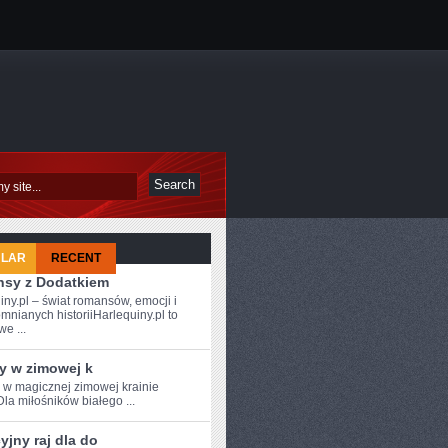
ULAR
RECENT
sy z Dodatkiem
iny.pl – świat romansów, emocji i
mnianych historiiHarlequiny.pl to
e ...
y w zimowej k
e w magicznej zimowej krainie
Dla miłośników białego ...
jny raj dla do