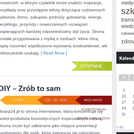
medy
przestrzeń, w którym czytelnik może znaleźć inspiracje,
szk
przykłady oraz przystępne teksty dotyczące codziennych
wyborów, domu, zakupów, podróży, gotowania, energii,
trans
recyklingu, przyrody i nowoczesnych rozwiązań
wied
wspierających bardziej odpowiedzialny styl życia. Strona
zabaw
została przygotowana z myślą o osobach, które chcą
zdro
lepiej rozumieć współczesne wyzwania środowiskowe, ale
jednocześnie szukają
[ Read More ]
CONTINUE
P
3
10
ADMIN
CZE - 20 - 2026
MOŻLIWOŚĆ
17
24
DIY
KOMENTOWANIA
Bioarp24.pl to strona internetowa, która koncentruje się
31
wokół produktów kosmetycznych inspirowanych naturą.
–
ZOSTAŁA WYŁĄCZONA
Strona może być odbierana jako miejsce prezentacji
ZRÓB
« lip
asortymentu dla osób, które interesują się naturalnym