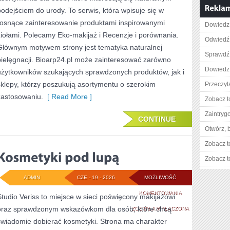
TO
podejściem do urody. To serwis, która wpisuje się w
SAM
rosnące zainteresowanie produktami inspirowanymi
Dowiedz 
ziołami. Polecamy Eko-makijaż i Recenzje i porównania.
Odwiedź 
Głównym motywem strony jest tematyka naturalnej
Sprawdź 
pielęgnacji. Bioarp24.pl może zainteresować zarówno
Dowiedz 
użytkowników szukających sprawdzonych produktów, jak i
sklepy, którzy poszukują asortymentu o szerokim
Przeczyt
zastosowaniu.
[ Read More ]
Zobacz t
Zaintry
CONTINUE
Otwórz, 
Zobacz t
Zobacz t
ADMIN
CZE - 19 - 2026
MOŻLIWOŚĆ
KOSMETYKI
KOMENTOWANIA
Studio Veriss to miejsce w sieci poświęcony makijażowi
oraz sprawdzonym wskazówkom dla osób, które chcą
POD
ZOSTAŁA WYŁĄCZONA
świadomie dobierać kosmetyki. Strona ma charakter
LUPĄ