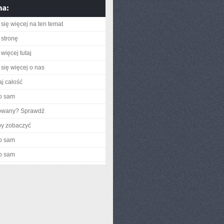
się więcej na ten temat
stronę
więcej tutaj
się więcej o nas
aj całość
o sam
gowany? Sprawdź
by zobaczyć
o sam
o sam