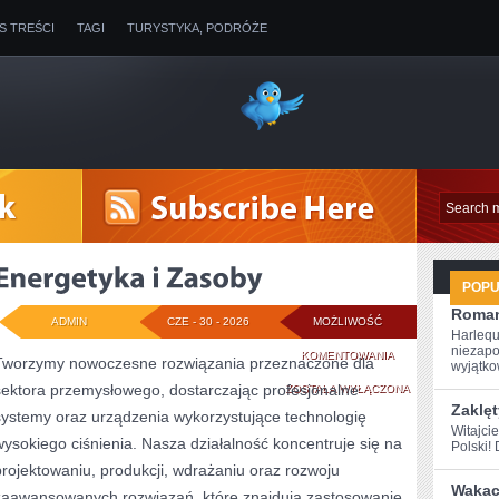
IS TREŚCI
TAGI
TURYSTYKA, PODRÓŻE
POP
Roman
ADMIN
CZE - 30 - 2026
MOŻLIWOŚĆ
Harlequ
niezapo
ENERGETYKA
KOMENTOWANIA
Tworzymy nowoczesne rozwiązania przeznaczone dla
wyjątkow
sektora przemysłowego, dostarczając profesjonalne
I
ZOSTAŁA WYŁĄCZONA
Zaklęt
systemy oraz urządzenia wykorzystujące technologię
ZASOBY
Witajci
wysokiego ciśnienia. Nasza działalność koncentruje się na
Polski! 
projektowaniu, produkcji, wdrażaniu oraz rozwoju
Wakacy
zaawansowanych rozwiązań, które znajdują zastosowanie