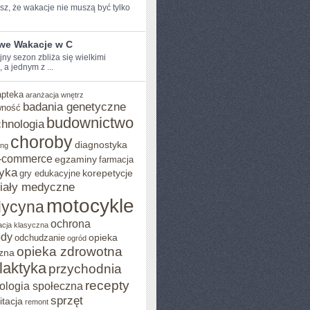
z, ⁤że wakacje nie muszą być ​tylko
iwe Wakacje w C
y sezon zbliża ‌się ⁣wielkimi
, a jednym z ...
apteka
aranżacja wnętrz
badania genetyczne
wność
budownictwo
chnologia
choroby
diagnostyka
ing
-commerce
egzaminy
farmacja
yka
korepetycje
gry edukacyjne
iały medyczne
motocykle
ycyna
ochrona
acja klasyczna
ody
opieka
odchudzanie
ogród
opieka zdrowotna
zna
ilaktyka
przychodnia
recepty
ologia społeczna
sprzęt
itacja
remont