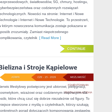
bezprzewodowych, światłowodów, 5G, chmury, hostingu,
cyberbezpieczeństwa oraz codziennych rozwiązań
technologicznych. Nowości na stronie: Internet i Nowe
Technologie i Internet i Nowe Technologie. To przestrzeń,
w którym nowoczesna komunikacja zostaje pokazana w
sposób zrozumiały. Zamiast niepotrzebnego
komplikowania, czytelnik
[ Read More ]
CONTINUE
ADMIN
CZE - 15 - 2026
MOŻLIWOŚĆ
BIELIZNA
KOMENTOWANIA
Serwis lifestylowy poświęcony jest ubiorowi, pielęgnacji,
kosmetykom, wizażowi oraz codziennym inspiracjom dla
I
ZOSTAŁA WYŁĄCZONA
osób, które chcą czuć się dobrze niezależnie od figury. To
STROJE
miejsce stworzone z myślą o czytelnikach, którzy szukają
KĄPIELOWE
konkretnych porad dotyczących komponowania zestawów,