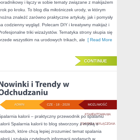
poradnikowy i łączy w sobie tematy związane z makijażem
krok po kroku. To blog dla miłośniczek urody, w którym
można znaleźć zarówno praktyczne artykuły, jak i pomysły
na codzienny wygląd. Polecam DIY i kreatywny makijaż i
Profesjonalne triki wizażystów. Tematyka strony skupia się
przede wszystkim na urodowych trikach, ale
[ Read More
CONTINUE
ADMIN
CZE - 18 - 2026
MOŻLIWOŚĆ
NOWINKI
KOMENTOWANIA
Spalarnia kalorii – praktyczny przewodnik po spalaniu
kalorii Spalarnia kalorii to blog stworzony z myślą o
I
ZOSTAŁA WYŁĄCZONA
osobach, które chcą lepiej zrozumieć temat spalania
TRENDY
kalorii i szukają czytelnych informacji podanych w