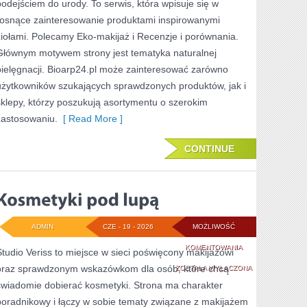
podejściem do urody. To serwis, która wpisuje się w
SAM
rosnące zainteresowanie produktami inspirowanymi
ziołami. Polecamy Eko-makijaż i Recenzje i porównania.
Głównym motywem strony jest tematyka naturalnej
pielęgnacji. Bioarp24.pl może zainteresować zarówno
użytkowników szukających sprawdzonych produktów, jak i
sklepy, którzy poszukują asortymentu o szerokim
zastosowaniu.
[ Read More ]
CONTINUE
ADMIN
CZE - 19 - 2026
MOŻLIWOŚĆ
KOSMETYKI
KOMENTOWANIA
Studio Veriss to miejsce w sieci poświęcony makijażowi
oraz sprawdzonym wskazówkom dla osób, które chcą
POD
ZOSTAŁA WYŁĄCZONA
świadomie dobierać kosmetyki. Strona ma charakter
LUPĄ
poradnikowy i łączy w sobie tematy związane z makijażem