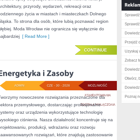
architektury, przyrody, wydarzeń, rekreacji oraz
codziennego życia w miastach i miasteczkach Dolnego
Sprawdź
Śląska. To strona dla osób, które lubią poznawać region
Sprawdź 
głębiej. Moda Wrocław nie ogranicza się wyłącznie do
Dowiedz 
najbardziej
[ Read More ]
Przejdź 
CONTINUE
Uzyskaj 
Zobacz t
Dowiedz 
Otwórz, 
ADMIN
CZE - 30 - 2026
MOŻLIWOŚĆ
Dowiedz 
ENERGETYKA
KOMENTOWANIA
Poznaj n
Tworzymy nowoczesne rozwiązania przeznaczone dla
sektora przemysłowego, dostarczając profesjonalne
I
ZOSTAŁA WYŁĄCZONA
systemy oraz urządzenia wykorzystujące technologię
ZASOBY
wysokiego ciśnienia. Nasza działalność koncentruje się na
projektowaniu, produkcji, wdrażaniu oraz rozwoju
zaawansowanych rozwiązań, które znajdują zastosowanie