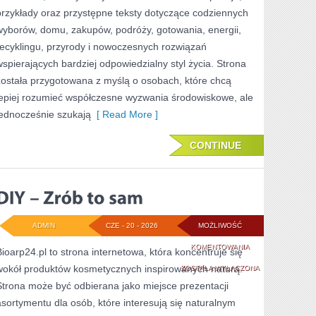
przykłady oraz przystępne teksty dotyczące codziennych
wyborów, domu, zakupów, podróży, gotowania, energii,
recyklingu, przyrody i nowoczesnych rozwiązań
wspierających bardziej odpowiedzialny styl życia. Strona
została przygotowana z myślą o osobach, które chcą
lepiej rozumieć współczesne wyzwania środowiskowe, ale
jednocześnie szukają
[ Read More ]
CONTINUE
ADMIN
CZE - 20 - 2026
MOŻLIWOŚĆ
DIY
KOMENTOWANIA
Bioarp24.pl to strona internetowa, która koncentruje się
wokół produktów kosmetycznych inspirowanych naturą.
–
ZOSTAŁA WYŁĄCZONA
Strona może być odbierana jako miejsce prezentacji
ZRÓB
asortymentu dla osób, które interesują się naturalnym
TO