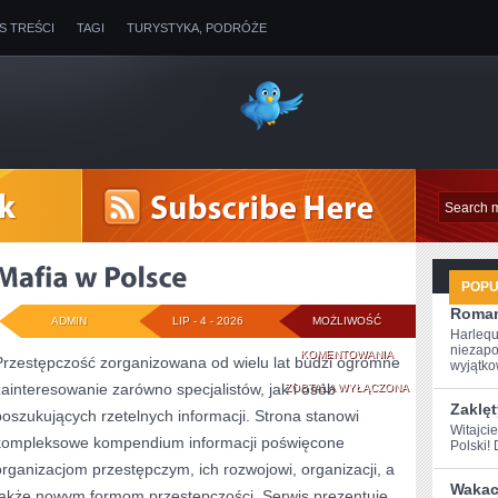
IS TREŚCI
TAGI
TURYSTYKA, PODRÓŻE
POP
Roman
ADMIN
LIP - 4 - 2026
MOŻLIWOŚĆ
Harlequ
niezapo
MAFIA
KOMENTOWANIA
Przestępczość zorganizowana od wielu lat budzi ogromne
wyjątkow
zainteresowanie zarówno specjalistów, jak i osób
W
ZOSTAŁA WYŁĄCZONA
Zaklęt
poszukujących rzetelnych informacji. Strona stanowi
POLSCE
Witajci
kompleksowe kompendium informacji poświęcone
Polski! 
organizacjom przestępczym, ich rozwojowi, organizacji, a
Wakacy
także nowym formom przestępczości. Serwis prezentuje