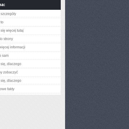
 szczegóły
to
się więcej tutaj
do strony
więcej informacji
o sam
się, dlaczego
by zobaczyć
się, dlaczego
owe fakty