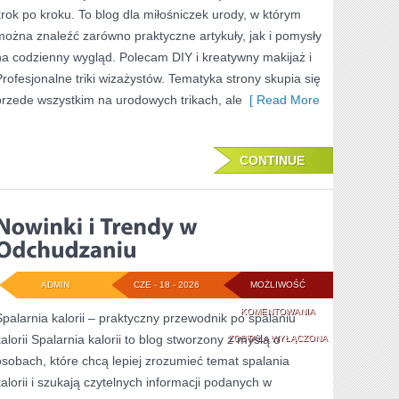
krok po kroku. To blog dla miłośniczek urody, w którym
można znaleźć zarówno praktyczne artykuły, jak i pomysły
na codzienny wygląd. Polecam DIY i kreatywny makijaż i
Profesjonalne triki wizażystów. Tematyka strony skupia się
przede wszystkim na urodowych trikach, ale
[ Read More
CONTINUE
ADMIN
CZE - 18 - 2026
MOŻLIWOŚĆ
NOWINKI
KOMENTOWANIA
Spalarnia kalorii – praktyczny przewodnik po spalaniu
kalorii Spalarnia kalorii to blog stworzony z myślą o
I
ZOSTAŁA WYŁĄCZONA
osobach, które chcą lepiej zrozumieć temat spalania
TRENDY
kalorii i szukają czytelnych informacji podanych w
W