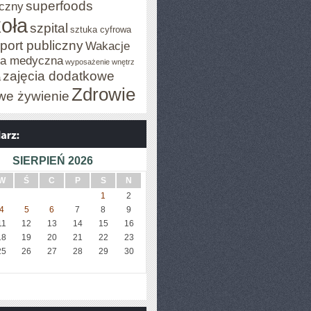
superfoods
czny
oła
szpital
sztuka cyfrowa
port publiczny
Wakacje
za medyczna
wyposażenie wnętrz
zajęcia dodatkowe
a
Zdrowie
we żywienie
SIERPIEŃ 2026
W
Ś
C
P
S
N
1
2
4
5
6
7
8
9
11
12
13
14
15
16
18
19
20
21
22
23
25
26
27
28
29
30