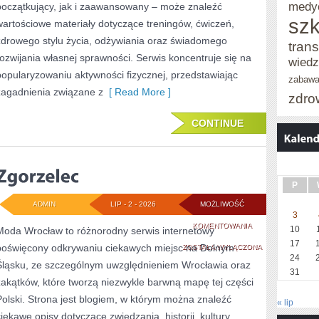
medy
początkujący, jak i zaawansowany – może znaleźć
szk
wartościowe materiały dotyczące treningów, ćwiczeń,
zdrowego stylu życia, odżywiania oraz świadomego
trans
rozwijania własnej sprawności. Serwis koncentruje się na
wied
popularyzowaniu aktywności fizycznej, przedstawiając
zabaw
zagadnienia związane z
[ Read More ]
zdro
CONTINUE
P
ADMIN
LIP - 2 - 2026
MOŻLIWOŚĆ
3
ZGORZELEC
KOMENTOWANIA
10
Moda Wrocław to różnorodny serwis internetowy
17
poświęcony odkrywaniu ciekawych miejsc na Dolnym
ZOSTAŁA WYŁĄCZONA
24
Śląsku, ze szczególnym uwzględnieniem Wrocławia oraz
31
zakątków, które tworzą niezwykle barwną mapę tej części
Polski. Strona jest blogiem, w którym można znaleźć
« lip
ciekawe opisy dotyczące zwiedzania, historii, kultury,