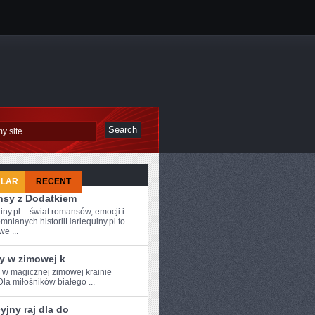
ULAR
RECENT
sy z Dodatkiem
iny.pl – świat romansów, emocji i
mnianych historiiHarlequiny.pl to
e ...
y w zimowej k
e w magicznej zimowej krainie
Dla miłośników białego ...
jny raj dla do