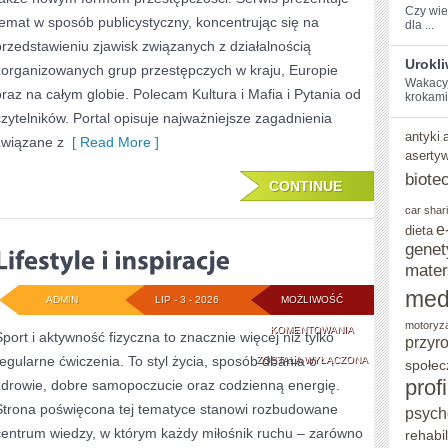
Czy wies
temat w sposób publicystyczny, koncentrując się na
dla ...
przedstawieniu zjawisk związanych z działalnością
Urokl
zorganizowanych grup przestępczych w kraju, Europie
Wakacyjn
oraz na całym globie. Polecam Kultura i Mafia i Pytania od
‍krokami
czytelników. Portal opisuje najważniejsze zagadnienia
antyki
związane z
[ Read More ]
aserty
biote
CONTINUE
car shar
e
dieta
genet
mater
med
ADMIN
LIP - 3 - 2026
MOŻLIWOŚĆ
motoryz
LIFESTYLE
KOMENTOWANIA
Sport i aktywność fizyczna to znacznie więcej niż tylko
przyr
regularne ćwiczenia. To styl życia, sposób dbania o
I
ZOSTAŁA WYŁĄCZONA
społec
prof
zdrowie, dobre samopoczucie oraz codzienną energię.
INSPIRACJE
Strona poświęcona tej tematyce stanowi rozbudowane
psych
centrum wiedzy, w którym każdy miłośnik ruchu – zarówno
rehabil