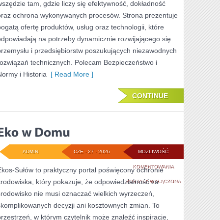
wszędzie tam, gdzie liczy się efektywność, dokładność
oraz ochrona wykonywanych procesów. Strona prezentuje
bogatą ofertę produktów, usług oraz technologii, które
odpowiadają na potrzeby dynamicznie rozwijającego się
przemysłu i przedsiębiorstw poszukujących niezawodnych
rozwiązań technicznych. Polecam Bezpieczeństwo i
Normy i Historia
[ Read More ]
CONTINUE
ADMIN
CZE - 27 - 2026
MOŻLIWOŚĆ
EKO
KOMENTOWANIA
Ekos-Sułów to praktyczny portal poświęcony ochronie
środowiska, który pokazuje, że odpowiedzialność za
W
ZOSTAŁA WYŁĄCZONA
środowisko nie musi oznaczać wielkich wyrzeczeń,
DOMU
skomplikowanych decyzji ani kosztownych zmian. To
przestrzeń, w którym czytelnik może znaleźć inspiracje,