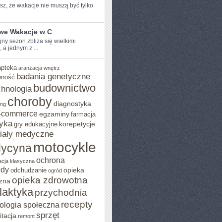
z, ⁤że wakacje nie muszą być ​tylko
iwe Wakacje w C
y sezon zbliża ‌się ⁣wielkimi
, a jednym z ...
apteka
aranżacja wnętrz
badania genetyczne
wność
budownictwo
chnologia
choroby
diagnostyka
ing
-commerce
egzaminy
farmacja
yka
korepetycje
gry edukacyjne
iały medyczne
motocykle
ycyna
ochrona
acja klasyczna
ody
opieka
odchudzanie
ogród
opieka zdrowotna
zna
ilaktyka
przychodnia
recepty
ologia społeczna
sprzęt
itacja
remont