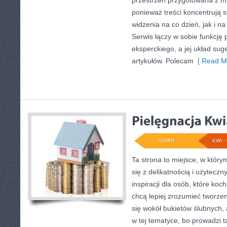
przestrzeń przygotowana z my
ponieważ treści koncentrują s
widzenia na co dzień, jak i 
Serwis łączy w sobie funkcję
eksperckiego, a jej układ sug
artykułów. Polecam
[ Read Mo
ADMIN
KWI - 
Ta strona to miejsce, w któr
się z delikatnością i użytecz
inspiracji dla osób, które koc
chcą lepiej zrozumieć tworzen
się wokół bukietów ślubnych, 
w tej tematyce, bo prowadzi 