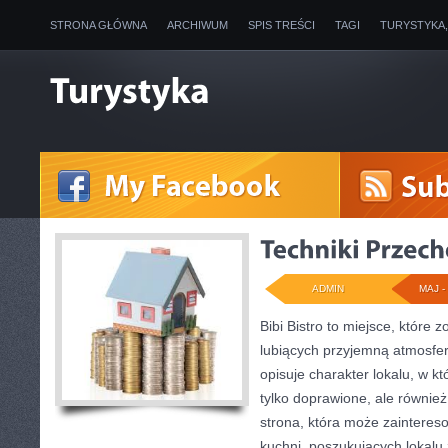
STRONA GŁÓWNA
ARCHIWUM
SPIS TREŚCI
TAGI
TURYSTYKA
ADMIN
MAJ - 
Bibi Bistro to miejsce, które
lubiących przyjemną atmosfer
opisuje charakter lokalu, w k
tylko doprawione, ale równie
strona, która może zainteres
kuchni, poszukujących lokalu