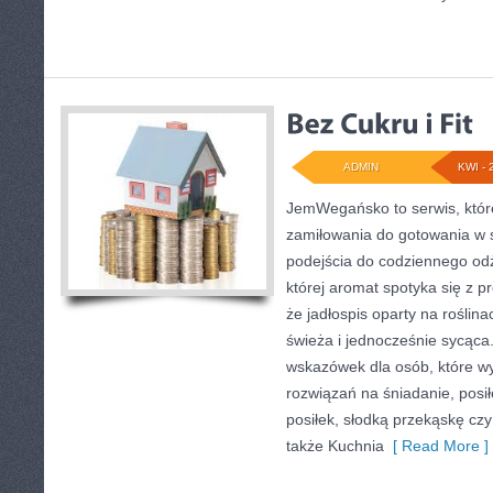
ADMIN
KWI - 
JemWegańsko to serwis, które
zamiłowania do gotowania w 
podejścia do codziennego odż
której aromat spotyka się z p
że jadłospis oparty na roślina
świeża i jednocześnie sycąca
wskazówek dla osób, które w
rozwiązań na śniadanie, posił
posiłek, słodką przekąskę cz
także Kuchnia
[ Read More ]