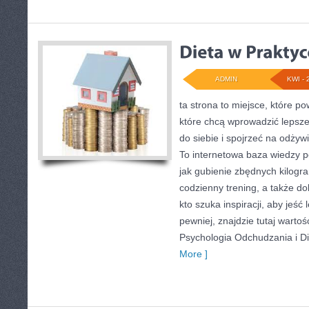
ADMIN
KWI - 
ta strona to miejsce, które p
które chcą wprowadzić lepsz
do siebie i spojrzeć na odżyw
To internetowa baza wiedzy 
jak gubienie zbędnych kilog
codzienny trening, a także d
kto szuka inspiracji, aby jeść l
pewniej, znajdzie tutaj warto
Psychologia Odchudzania i Di
More ]