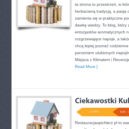
ta strona to przestrzeń, w któ
herbacianą tradycją, a pasj
zamienia się w praktyczne por
dawkę wiedzy. To blog, który 
entuzjastów aromatycznych n
rozgrzewające napoje, a także
chcą lepiej poznać codzienne
parzeniem ulubionych napojó
Miejsca z Klimatem i Recenzj
Read More ]
ADMIN
KWI - 
Restauracjaspichlerz.pl to w