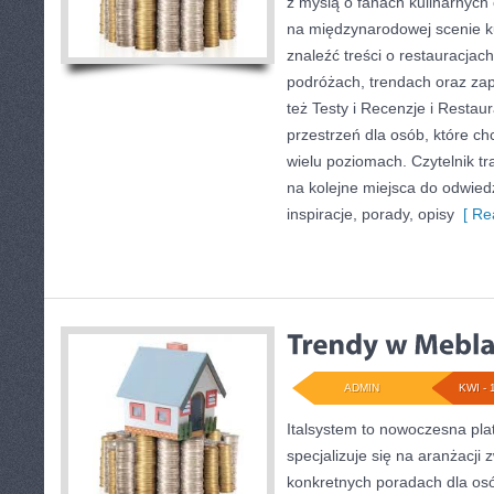
z myślą o fanach kulinarnych 
na międzynarodowej scenie ku
znaleźć treści o restauracjac
podróżach, trendach oraz za
też Testy i Recenzje i Restau
przestrzeń dla osób, które c
wielu poziomach. Czytelnik tra
na kolejne miejsca do odwied
inspiracje, porady, opisy
[ Re
ADMIN
KWI - 
Italsystem to nowoczesna plat
specjalizuje się na aranżacji
konkretnych poradach dla os