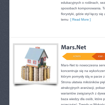
edukacyjnych o roślinach, sez
sposobach komponowania. To 
florystyki, gdzie styl łączy si
temu
[ Read More ]
ADMIN
KWI - 
Mars-Net to nowoczesna serw
koncentruje się na wykończen
którym pomysły idą w parze 
Strona ułatwia miłośników pi
atrakcyjnych aranżacji, pokaz
wariantów związanych z dywa
baza wiedzy dla osób, które 
przeczytać: Trendy w Wykończ