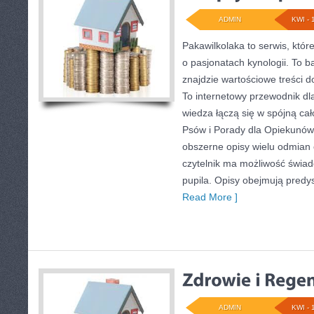
ADMIN
KWI - 
Pakawilkolaka to serwis, któr
o pasjonatach kynologii. To b
znajdzie wartościowe treści 
To internetowy przewodnik dla
wiedza łączą się w spójną cał
Psów i Porady dla Opiekunów
obszerne opisy wielu odmian
czytelnik ma możliwość świa
pupila. Opisy obejmują predys
Read More ]
ADMIN
KWI - 