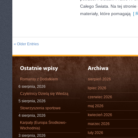
Całego Świata. Na tej stronie
materiały, które pomagają
[ R
« Older Entries
Romansy z Dodatkiem
sierpień 2026
6 sierpnia, 2026
lipiec 2026
Czytelnicy Dzielą się Wiedzą
czerwiec 2026
5 sierpnia, 2026
maj 2026
Stowrzyszenia sportowe
kwiecień 2026
4 sierpnia, 2026
Karpaty (Europa Środkowo-
marzec 2026
Wschodnia)
luty 2026
3 sierpnia, 2026