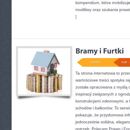
kompendium, które mobilizuj
modlitwy oraz szukania praw
]
ADMIN
KWI - 
Ta strona internetowa to prze
wartościowe treści spotyka si
została opracowana z myślą 
inspiracji związanych z ogrod
konstrukcjami osłonowymi, a
schodów i balkonów. To serwi
pokazuje, że przydomowa inf
jednocześnie solidna, elega
potrzeb. Polecam Prawo i Form