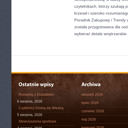
czytelnikach, którzy szukają
krzeseł i szeroko rozumianeg
Poradnik Zakupowy i Trendy 
została przygotowana dla osó
wybierać detale wnętrzarskie
Romansy z Dodatkiem
sierpień 2026
6 sierpnia, 2026
lipiec 2026
Czytelnicy Dzielą się Wiedzą
czerwiec 2026
5 sierpnia, 2026
maj 2026
Stowrzyszenia sportowe
kwiecień 2026