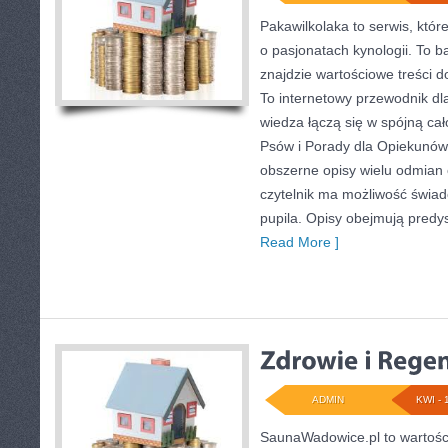
Pakawilkolaka to serwis, któr
o pasjonatach kynologii. To b
znajdzie wartościowe treści 
To internetowy przewodnik dla
wiedza łączą się w spójną cał
Psów i Porady dla Opiekunów
obszerne opisy wielu odmian
czytelnik ma możliwość świa
pupila. Opisy obejmują predys
Read More ]
ADMIN
KWI - 
SaunaWadowice.pl to wartośc