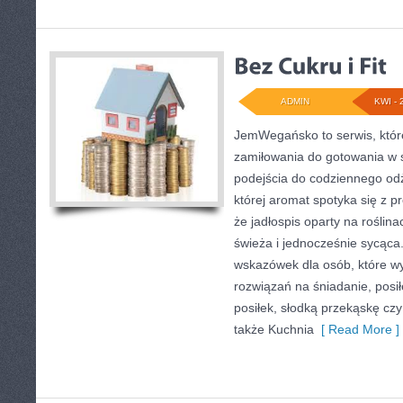
ADMIN
KWI - 
JemWegańsko to serwis, które
zamiłowania do gotowania w 
podejścia do codziennego odż
której aromat spotyka się z p
że jadłospis oparty na roślina
świeża i jednocześnie sycąca
wskazówek dla osób, które w
rozwiązań na śniadanie, posił
posiłek, słodką przekąskę cz
także Kuchnia
[ Read More ]