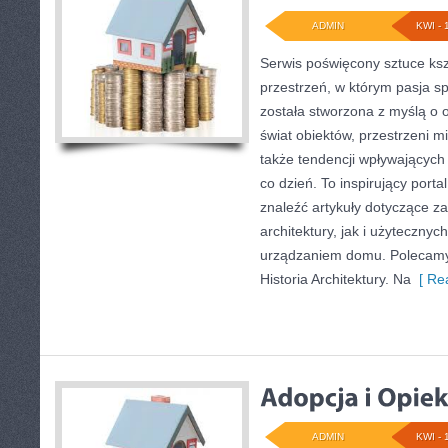
ADMIN
KWI - 
Serwis poświęcony sztuce ksz
przestrzeń, w którym pasja sp
została stworzona z myślą o 
świat obiektów, przestrzeni m
także tendencji wpływających 
co dzień. To inspirujący port
znaleźć artykuły dotyczące za
architektury, jak i użytecznyc
urządzaniem domu. Polecamy H
Historia Architektury. Na
[ Rea
ADMIN
KWI - 