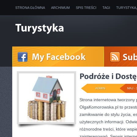
STRONA GŁÓWNA
ARCHIWUM
SPIS TREŚCI
TAGI
TURYSTYKA
ADMIN
MAJ - 
Strona internetowa tworzony
OlgaKomorowska.pl to przestr
zamiłowanie do stylu życia, es
użytecznych informacji. Odwi
różnorodne treści, które wspi
zainteresowań. Serwis intern