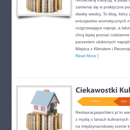
herbacianą tradycją, a pasj
zamienia się w praktyczne por
dawkę wiedzy. To blog, który 
entuzjastów aromatycznych n
rozgrzewające napoje, a także
chcą lepiej poznać codzienne
parzeniem ulubionych napojó
Miejsca z Klimatem i Recenzj
Read More ]
ADMIN
KWI - 
Restauracjaspichlerz.pl to w
z myślą o fanach kulinarnych 
na międzynarodowej scenie ku