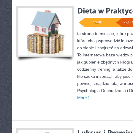
ADMIN
KWI - 
ta strona to miejsce, które p
które chcą wprowadzić lepsz
do siebie i spojrzeć na odżyw
To internetowa baza wiedzy 
jak gubienie zbędnych kilog
codzienny trening, a także d
kto szuka inspiracji, aby jeść l
pewniej, znajdzie tutaj warto
Psychologia Odchudzania i Di
More ]