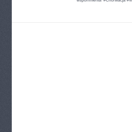
wspomnienia! #Chorwacja #W