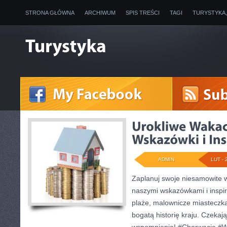
STRONA GŁÓWNA
ARCHIWUM
SPIS TREŚCI
TAGI
TURYSTYKA
ADMIN
LUT - 
Zaplanuj swoje niesamowite 
naszymi wskazówkami i inspir
plaże, malownicze miasteczka
bogatą historię kraju. Czeka