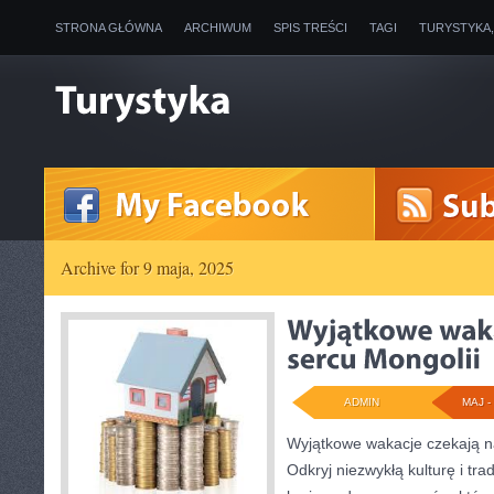
STRONA GŁÓWNA
ARCHIWUM
SPIS TREŚCI
TAGI
TURYSTYKA
Archive for 9 maja, 2025
ADMIN
MAJ - 
Wyjątkowe wakacje czekają na
Odkryj niezwykłą kulturę i tr