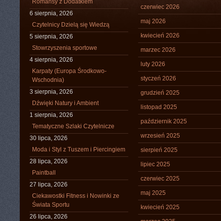
Romansy z Dodatkiem
czerwiec 2026
6 sierpnia, 2026
maj 2026
Czytelnicy Dzielą się Wiedzą
kwiecień 2026
5 sierpnia, 2026
Stowrzyszenia sportowe
marzec 2026
4 sierpnia, 2026
luty 2026
Karpaty (Europa Środkowo-
styczeń 2026
Wschodnia)
3 sierpnia, 2026
grudzień 2025
Dźwięki Natury i Ambient
listopad 2025
1 sierpnia, 2026
październik 2025
Tematyczne Szlaki Czytelnicze
wrzesień 2025
30 lipca, 2026
Moda i Styl z Tuszem i Piercingiem
sierpień 2025
28 lipca, 2026
lipiec 2025
Paintball
czerwiec 2025
27 lipca, 2026
maj 2025
Ciekawostki Fitness i Nowinki ze
Świata Sportu
kwiecień 2025
26 lipca, 2026