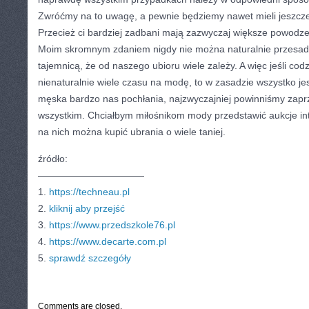
Zwróćmy na to uwagę, a pewnie będziemy nawet mieli jeszcz
Przecież ci bardziej zadbani mają zazwyczaj większe powodze
Moim skromnym zdaniem nigdy nie można naturalnie przesadza
tajemnicą, że od naszego ubioru wiele zależy. A więc jeśli co
nienaturalnie wiele czasu na modę, to w zasadzie wszystko je
męska bardzo nas pochłania, najzwyczajniej powinniśmy zapr
wszystkim. Chciałbym miłośnikom mody przedstawić aukcje in
na nich można kupić ubrania o wiele taniej.
źródło:
———————————
1.
https://techneau.pl
2.
kliknij aby przejść
3.
https://www.przedszkole76.pl
4.
https://www.decarte.com.pl
5.
sprawdź szczegóły
CATEGORIES:
TURYSTYKA, PODRÓŻE
Comments are closed.