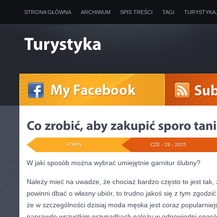
STRONA GŁÓWNA
ARCHIWUM
SPIS TREŚCI
TAGI
TURYSTYKA
ADMIN
CZE - 28 - 2025
W jaki sposób można wybrać umiejętnie garnitur ślubny?
Należy mieć na uwadze, że chociaż bardzo często to jest tak, ż
powinni dbać o własny ubiór, to trudno jakoś się z tym zgodzić
że w szczególności dzisiaj moda męska jest coraz popularniejs
naprawdę wszystkim przypadkach należy w odpowiedni sposó