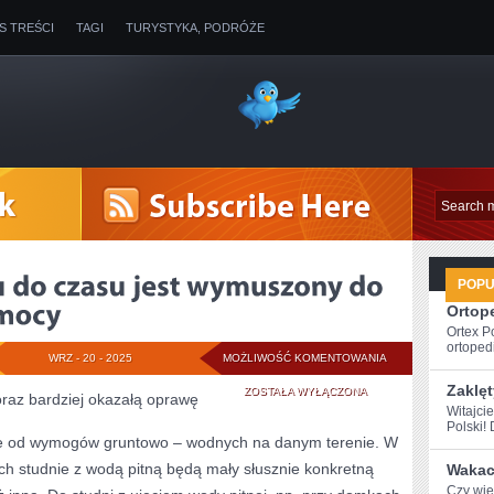
IS TREŚCI
TAGI
TURYSTYKA, PODRÓŻE
POP
Ortope
Ortex P
ortopedi
CZŁOWIEK
WRZ - 20 - 2025
MOŻLIWOŚĆ KOMENTOWANIA
Zaklęt
OD
ZOSTAŁA WYŁĄCZONA
oraz bardziej okazałą oprawę
Witajci
CZASU
Polski! 
ie od wymogów gruntowo – wodnych na danym terenie. W
DO
 studnie z wodą pitną będą mały słusznie konkretną
Wakacy
CZASU
Czy wies