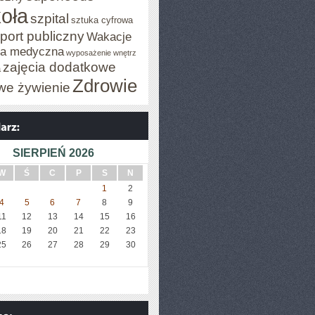
oła
szpital
sztuka cyfrowa
port publiczny
Wakacje
za medyczna
wyposażenie wnętrz
zajęcia dodatkowe
a
Zdrowie
we żywienie
SIERPIEŃ 2026
W
Ś
C
P
S
N
1
2
4
5
6
7
8
9
11
12
13
14
15
16
18
19
20
21
22
23
25
26
27
28
29
30