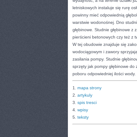
wydajność, a na terenie działki j
letniskowych instaluje się rurę os
powinny mieć odpowiednią głęboko
warstwie wodonośnej. Dno studni 
głębinowe. Studnie głębinowe 
pierścieni betonowych czy też z 
W tej obudowie znajduje się zak
wodociągowym i zawory sprzyjaj
zasilania pompy. Studnie głębin
sprzęty jak pompy głębinowe do z
poboru odpowiedniej ilości wody.
1.
mapa strony
2.
artykuly
3.
spis tresci
4.
wpisy
5.
teksty
CATEGORIES:
TURYSTYKA, PODRÓŻE