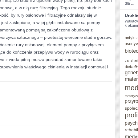
uż inną. Do studni z ujęciem wody pitnej, np. przy domkach
dla ...
łonową, a w nią rurę filtracyjną. Tego rodzaju studnie
JEST
ść, by rury osłonowe i filtracyjne odnalazły się w
Urokl
WYMUSZONY
Wakacyjn
jest zaślepione, a w jej głębi instalowane są pompy
‍krokami
DO
z zamontowaną pompą są zakończone obudową z
POSZUKIWANIA
tworzywa sztucznego – przetestuj wiercenie studni gorzów.
antyki
aserty
ończenie rury osłonowej, element pompy z przyłączem
POMOCY
biote
ące do kończenia przepływu wody w rurociągu oraz
owe z woda pitną musza posiadać zamontowane takie
car shar
e
apewnienia właściwego ciśnienia w instalacji domowej i
dieta
genet
mater
med
motoryz
przyr
społec
prof
psych
rehabil
medy