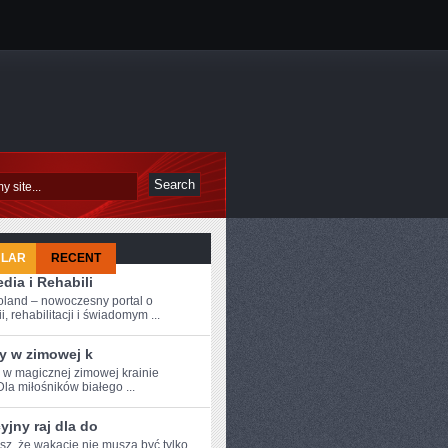
ULAR
RECENT
dia i Rehabili
oland – nowoczesny portal o
i, rehabilitacji i świadomym ...
y w zimowej k
e w magicznej zimowej krainie
Dla miłośników białego ...
jny raj dla do
z, ⁤że wakacje nie muszą być ​tylko