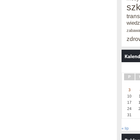
szk
trans
wied
zabaw
zdro
P
3
10
17
24
31
« lip