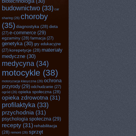
biotechnologia
(30)
budownictwo
(33)
car
choroby
sharing
(26)
(35)
diagnostyka
(28)
dieta
e-commerce
(29)
(27)
egzaminy
(28)
farmacja
(27)
genetyka
(30)
gry edukacyjne
materiały
korepetycje
(28)
(27)
medyczne
(30)
medycyna
(34)
motocykle
(38)
ochrona
motoryzacja klasyczna
(26)
przyrody
(29)
odchudzanie
(27)
opieka społeczna
(28)
ogród
(26)
opieka zdrowotna
(31)
profilaktyka
(33)
przychodnia
(31)
psychologia społeczna
(29)
recepty
(31)
rehabilitacja
sprzęt
(28)
remont
(26)