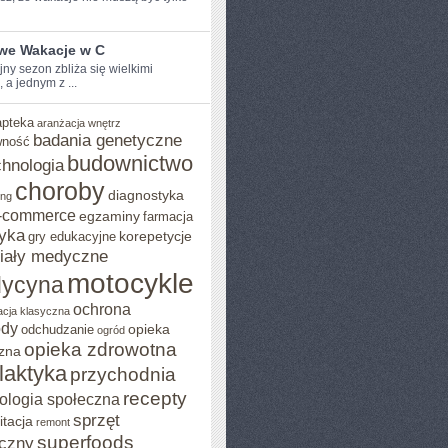
iwe Wakacje w C
y sezon zbliża ‌się ⁣wielkimi
, a jednym z ...
apteka
aranżacja wnętrz
badania genetyczne
wność
budownictwo
chnologia
choroby
diagnostyka
ing
-commerce
egzaminy
farmacja
yka
korepetycje
gry edukacyjne
iały medyczne
motocykle
ycyna
ochrona
acja klasyczna
ody
opieka
odchudzanie
ogród
opieka zdrowotna
zna
ilaktyka
przychodnia
recepty
ologia społeczna
sprzęt
itacja
remont
superfoods
czny