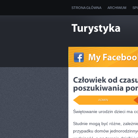
STRONA GŁÓWNA
ARCHIWUM
SP
ADMIN
Świętowanie urodzin dzieci ma c
Studnie mogą być różne, zależn
przypadku domów jednorodzinnych