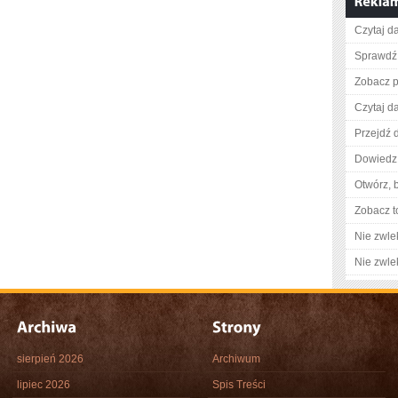
Czytaj da
Sprawdź
Zobacz p
Czytaj da
Przejdź 
Dowiedz 
Otwórz, 
Zobacz t
Nie zwlek
Nie zwlek
sierpień 2026
Archiwum
lipiec 2026
Spis Treści