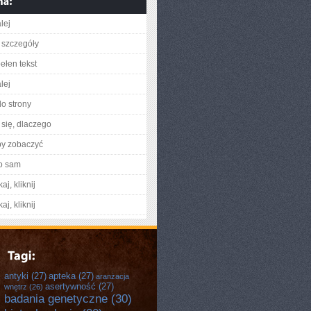
lej
 szczegóły
ełen tekst
lej
do strony
się, dlaczego
by zobaczyć
o sam
aj, kliknij
aj, kliknij
antyki
(27)
apteka
(27)
aranżacja
asertywność
(27)
wnętrz
(26)
badania genetyczne
(30)