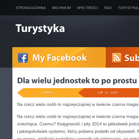
STRONA GŁÓWNA
ARCHIWUM
SPIS TREŚCI
TAGI
TURYSTYKA
ADMIN
LIP - 6 - 2025
Na rzecz wielu osób to najzwyczajniej w świecie czarna magia
Na rzecz wielu osób to najzwyczajniej w świecie czarna magia c
zniechęca. Czemu? Księgowość i pity 2014 to jakkolwiek pot
i jakiegokolwiek systemu, który pobiera podatki od obywateli.
na prawo, wielkość podatków i sposób ich pobierania, co pot