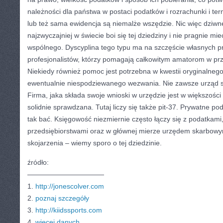
należności dla państwa w postaci podatków i rozrachunki i te
lub też sama ewidencja są niemalże wszędzie. Nic więc dziwne
najzwyczajniej w świecie boi się tej dziedziny i nie pragnie mie
wspólnego. Dyscyplina tego typu ma na szczęście własnych prz
profesjonalistów, którzy pomagają całkowitym amatorom w prze
Niekiedy również pomoc jest potrzebna w kwestii oryginalneg
ewentualnie niespodziewanego wezwania. Nie zawsze urząd s
Firma, jaka składa swoje wnioski w urzędzie jest w większośc
solidnie sprawdzana. Tutaj liczy się także pit-37. Prywatne po
tak bać. Księgowość niezmiernie często łączy się z podatkami,
przedsiębiorstwami oraz w głównej mierze urzędem skarbowy
skojarzenia – wiemy sporo o tej dziedzinie.
źródło:
———————————
1.
http://jonescolver.com
2.
poznaj szczegóły
3.
http://kiidssports.com
4.
więcej danych