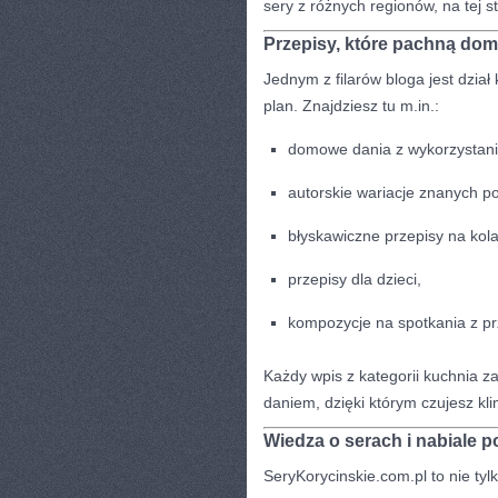
sery z różnych regionów, na tej st
Przepisy, które pachną do
Jednym z filarów bloga jest dział 
plan. Znajdziesz tu m.in.:
domowe dania z wykorzystan
autorskie wariacje znanych po
błyskawiczne przepisy na kola
przepisy dla dzieci,
kompozycje na spotkania z prz
Każdy wpis z kategorii kuchnia za
daniem, dzięki którym czujesz kli
Wiedza o serach i nabiale p
SeryKorycinskie.com.pl to nie tyl