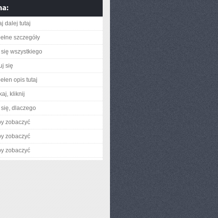
j dalej tutaj
ełne szczegóły
się wszystkiego
j się
ełen opis tutaj
aj, kliknij
się, dlaczego
by zobaczyć
by zobaczyć
by zobaczyć