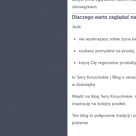
obowiązkiem.
Dlaczego warto zaglądać n
Jeśli:
nie wyobrażasz sobie życia be
szukasz pomysłów na prostą,
kręcą Cię regionalne produkty
to Sery Korycińskie | Blog o serac
w dziesiątkę.
Wejdź na blog Sery Korycińskie, r
inspirację na kolejny posiłek.
Ten blog to połączenie tradycji i 
jedzenie.