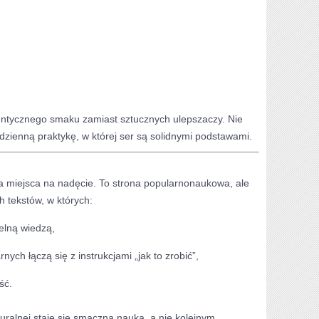
entycznego smaku zamiast sztucznych ulepszaczy. Nie
odzienną praktykę, w której ser są solidnymi podstawami.
a miejsca na nadęcie. To strona popularnonaukowa, ale
 tekstów, w których:
telną wiedzą,
ych łączą się z instrukcjami „jak to zrobić”,
ść.
turalnej staje się smaczną nauką, a nie kolejnym