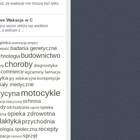
z, ⁤że wakacje nie muszą być ​tylko
iwe Wakacje w C
y sezon zbliża ‌się ⁣wielkimi
, a jednym z ...
apteka
aranżacja wnętrz
badania genetyczne
wność
budownictwo
chnologia
choroby
diagnostyka
ing
-commerce
egzaminy
farmacja
yka
korepetycje
gry edukacyjne
iały medyczne
motocykle
ycyna
ochrona
acja klasyczna
ody
opieka
odchudzanie
ogród
opieka zdrowotna
zna
ilaktyka
przychodnia
recepty
ologia społeczna
sprzęt
itacja
remont