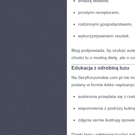
analizą składów,
prostymi recepturami,
rodzinnymi gospodarstwami,
wykorzystywaniem resztek.
Blog podpowiada, by szukać aut
chodzi tu o modną dietę, ale o c
Edukacja z odrobiną luzu
Na SeryKorycinskie.com.pl nie m
podany w formie lekko napisanych
autoironia przeplata się z rze
wspomnienia z podróży kulinarn
zdjęcia serów ilustrują opowie
Dzięki temu zgłębianie kuchni na