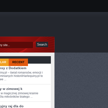
ULAR
RECENT
sy z Dodatkiem
iny.pl – świat romansów, emocji i
mnianych historiiHarlequiny.pl to
e ...
y w zimowej k
e w magicznej zimowej krainie
Dla miłośników białego ...
jny raj dla do