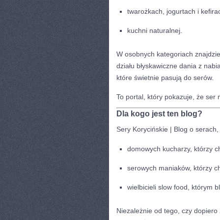
twarożkach, jogurtach i kefira
kuchni naturalnej.
W osobnych kategoriach znajdzies
działu błyskawiczne dania z nab
które świetnie pasują do serów.
To portal, który pokazuje, że se
Dla kogo jest ten blog?
Sery Korycińskie | Blog o serach, 
domowych kucharzy, którzy ch
serowych maniaków, którzy ch
wielbicieli slow food, którym b
Niezależnie od tego, czy dopiero