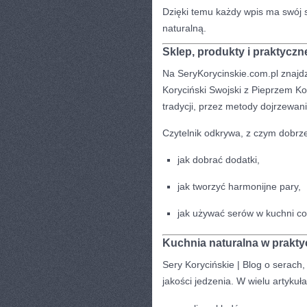
Dzięki temu każdy wpis ma swój st
naturalną.
Sklep, produkty i praktyczn
Na SeryKorycinskie.com.pl znajdz
Koryciński Swojski z Pieprzem K
tradycji, przez metody dojrzewan
Czytelnik odkrywa, z czym dobrz
jak dobrać dodatki,
jak tworzyć harmonijne pary,
jak używać serów w kuchni co
Kuchnia naturalna w prakty
Sery Korycińskie | Blog o serach, 
jakości jedzenia. W wielu artykuł