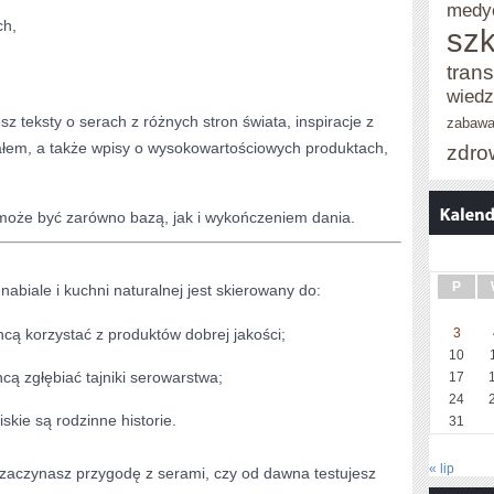
medy
ch,
szk
trans
wied
z teksty o serach z różnych stron świata, inspiracje z
zabaw
iałem, a także wpisy o wysokowartościowych produktach,
zdro
r może być zarówno bazą, jak i wykończeniem dania.
P
nabiale i kuchni naturalnej jest skierowany do:
cą korzystać z produktów dobrej jakości;
3
10
cą zgłębiać tajniki serowarstwa;
17
24
liskie są rodzinne historie.
31
« lip
 zaczynasz przygodę z serami, czy od dawna testujesz