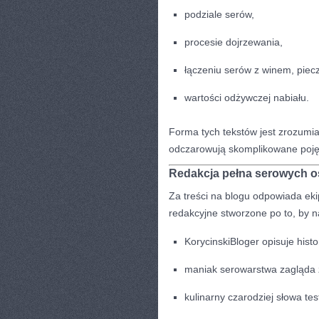
podziale serów,
procesie dojrzewania,
łączeniu serów z winem, piec
wartości odżywczej nabiału.
Forma tych tekstów jest zrozumia
odczarowują skomplikowane poję
Redakcja pełna serowych 
Za treści na blogu odpowiada eki
redakcyjne stworzone po to, by n
KorycinskiBloger opisuje histo
maniak serowarstwa zagląda z
kulinarny czarodziej słowa te