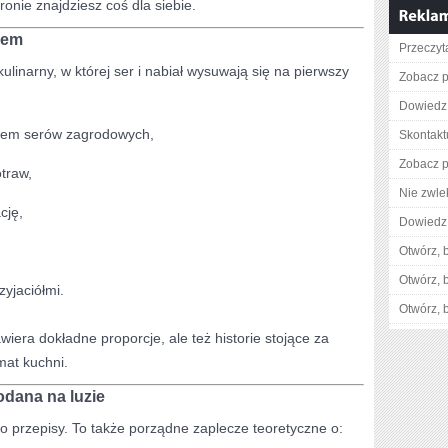
ronie znajdziesz coś dla siebie.
mem
Przeczyta
kulinarny, w której ser i nabiał wysuwają się na pierwszy
Zobacz p
Dowiedz 
iem serów zagrodowych,
Skontaktu
Zobacz p
traw,
Nie zwlek
cję,
Dowiedz 
Otwórz, 
Otwórz, 
yjaciółmi.
Otwórz, 
wiera dokładne proporcje, ale też historie stojące za
mat kuchni.
odana na luzie
ko przepisy. To także porządne zaplecze teoretyczne o: