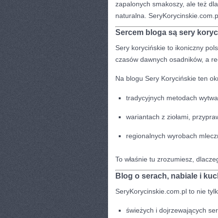
zapalonych smakoszy, ale też dl
naturalna. SeryKorycinskie.com.
Sercem bloga są sery koryc
Sery korycińskie to ikoniczny pol
czasów dawnych osadników, a rec
Na blogu Sery Korycińskie ten ok
tradycyjnych metodach wytwa
wariantach z ziołami, przypra
regionalnych wyrobach mlecz
To właśnie tu zrozumiesz, dlacze
Blog o serach, nabiale i kuc
SeryKorycinskie.com.pl to nie ty
świeżych i dojrzewających se