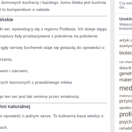
a domowych kucharzy i każdego, komu bliska jest kuchnia
Czy wies
dla ...
pl to kompendium o nabiale.
Urokl
ińskie
Wakacyjn
ski ser, wywodzący się z regionu Podlasia. Ich dzieje sięga
‍krokami
eptury były przekazywane z pokolenia na pokolenie.
antyki
aserty
rągły serowy bochenek staje się gwiazdą do opowieści o:
biote
rzania,
car shar
e
dieta
wami i ziarnami,
genet
mater
nych tworzonych z prawdziwego mleka.
med
go ten ser jest tak ceniony przez smakoszy.
motoryz
przyr
hni naturalnej
społec
prof
lko opowieść o jednym serze. To kulinarna baza wiedzy o:
psych
rach,
rehabil