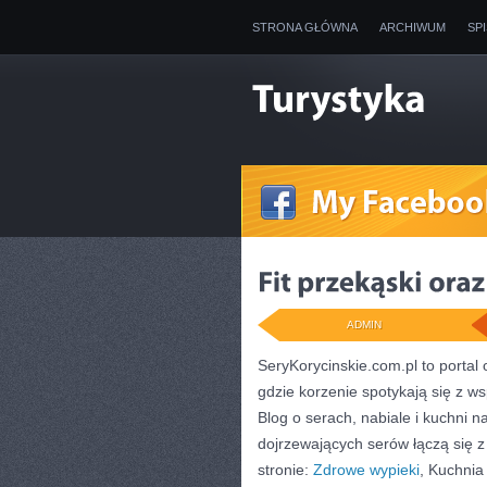
STRONA GŁÓWNA
ARCHIWUM
SP
ADMIN
SeryKorycinskie.com.pl to portal 
gdzie korzenie spotykają się z 
Blog o serach, nabiale i kuchni n
dojrzewających serów łączą się z
stronie:
Zdrowe wypieki
, Kuchnia