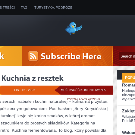
IS TREŚCI
TAGI
TURYSTYKA, PODRÓŻE
POP
Roman
FIT
LIS - 15 - 2025
MOŻLIWOŚĆ KOMENTOWANIA
Harlequ
niezapo
PRZEKĄSKI
wyjątkow
ZOSTAŁA WYŁĄCZONA
o serach, nabiale i kuchni naturalnej – kulinarna przystań,
współczesnym gotowaniem. Pod hasłem „Sery Korycińskie |
ORAZ
Zaklęt
aturalnej” kryje się kraina smaków, w której aromat
Witajci
KUCHNIA
Polski! 
 szacunkiem do prostych składników. Kategorie na
Z
 retro, Kuchnia fermentowana. To blog, który powstał dla
Wakacy
RESZTEK