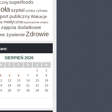
superfoods
czny
oła
szpital
sztuka cyfrowa
port publiczny
Wakacje
za medyczna
wyposażenie wnętrz
zajęcia dodatkowe
a
Zdrowie
we żywienie
SIERPIEŃ 2026
W
Ś
C
P
S
N
1
2
4
5
6
7
8
9
11
12
13
14
15
16
18
19
20
21
22
23
25
26
27
28
29
30