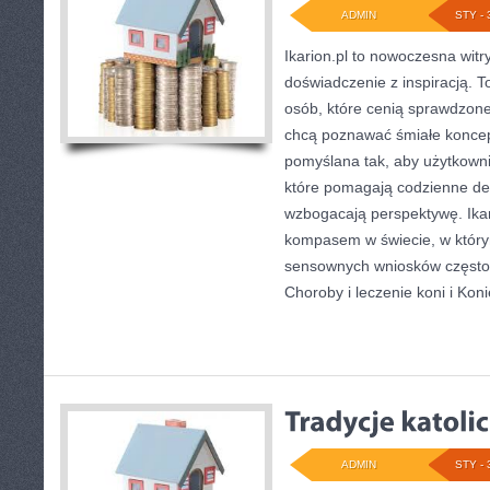
ADMIN
STY - 
Ikarion.pl to nowoczesna witry
doświadczenie z inspiracją. T
osób, które cenią sprawdzone
chcą poznawać śmiałe koncep
pomyślana tak, aby użytkownik
które pomagają codzienne dec
wzbogacają perspektywę. Ikar
kompasem w świecie, w którym
sensownych wniosków często 
Choroby i leczenie koni i Kon
ADMIN
STY - 