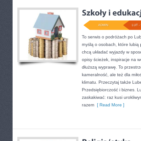
ADMIN
LUT - 
To serwis o podróżach po Lub
myślą o osobach, które lubią
chcą układać wyjazdy w sposó
opisy ścieżek, inspiracje na 
dłuższą wyprawę. To przestrze
kameralność, ale też dla miło
klimatu. Przeczytaj także Lub
Przedsiębiorczość i biznes. L
zaskakiwać: raz kusi urokliw
razem
[ Read More ]