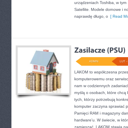
urządzeniach Toshiba, w tym 
Satellite. Modele domowe i no
naprawdę długo, o
[ Read Mo
ADMIN
LUT - 
LAKOM to współczesna przes
komputerowemu oraz serwisow
nam w codziennych zadaniach
myślą o osobach, które chcą 
tych, którzy potrzebują konk
komputer zaczyna sprawiać pr
Pamięci RAM i magazyny danyc
hardware’u. W świecie, w któ
zamieszać, LAKOM stawia na 