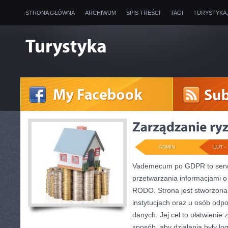
STRONA GŁÓWNA
ARCHIWUM
SPIS TREŚCI
TAGI
TURYSTYKA
ADMIN
LUT - 
Vademecum po GDPR to serwi
przetwarzania informacjami o
RODO. Strona jest stworzona
instytucjach oraz u osób odp
danych. Jej cel to ułatwienie
sposób, aby działania były lo