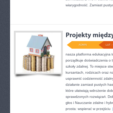
wiarygodność. Zamiast pusty
ADMIN
LUT - 
nasza platforma edukacyjna to
porządkuje doświadczenia o t
szkoły zdalnej. To miejsce st
kursantach, rodzicach oraz n
usprawnić codzienność zdalnych
działanie zamiast pustych hase
które ułatwiają wdrożenie do
sprawdzonych rozwiązań. Dob
głos i Nauczanie zdalne i hyb
prosta: wspierać w przejściu
[