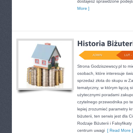
dostajesz sprawdzone podejśc
More ]
ADMIN
LUT - 
Strona Godziszewscy.pl to mi
osobach, które interesuje świ
sprzedaż złota do skupu w Zam
tematyczny, w którym łączą si
użytecznymi poradami zakupo
czytelnego przewodnika po te
lepiej zrozumieć parametry k
biżuterii, ten serwis jest dla 
Rodzaje Biżuterii i Falsyfikaty
centrum uwagi
[ Read More ]