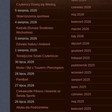
lipiec 2026
Czytelnicy Dzielą się Wiedzą
czerwiec 2026
5 sierpnia, 2026
maj 2026
Stowrzyszenia sportowe
kwiecień 2026
4 sierpnia, 2026
Karpaty (Europa Środkowo-
marzec 2026
Wschodnia)
luty 2026
3 sierpnia, 2026
styczeń 2026
Dźwięki Natury i Ambient
1 sierpnia, 2026
grudzień 2025
Tematyczne Szlaki Czytelnicze
listopad 2025
30 lipca, 2026
październik 2025
Moda i Styl z Tuszem i Piercingiem
wrzesień 2025
28 lipca, 2026
Paintball
sierpień 2025
27 lipca, 2026
lipiec 2025
Ciekawostki Fitness i Nowinki ze
czerwiec 2025
Świata Sportu
maj 2025
26 lipca, 2026
Afryka dla Podróżników
kwiecień 2025