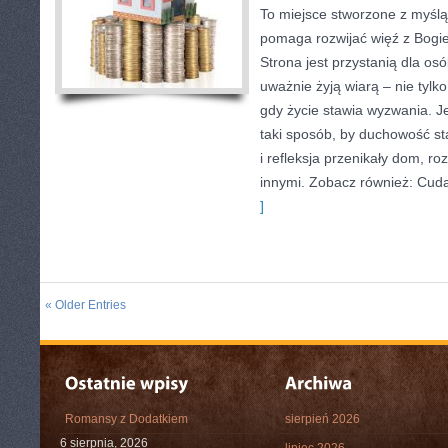
To miejsce stworzone z myślą
pomaga rozwijać więź z Bogi
Strona jest przystanią dla osó
uważnie żyją wiarą – nie tylko
gdy życie stawia wyzwania. Je
taki sposób, by duchowość st
i refleksja przenikały dom, ro
innymi. Zobacz również: Cuda 
]
« Older Entries
Romansy z Dodatkiem
sierpień 2026
6 sierpnia, 2026