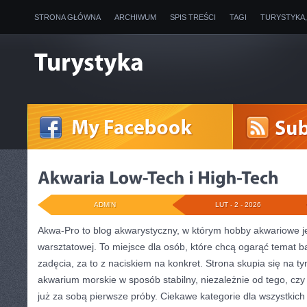
STRONA GŁÓWNA
ARCHIWUM
SPIS TREŚCI
TAGI
TURYSTYKA
ADMIN
LUT - 2 - 2026
Akwa-Pro to blog akwarystyczny, w którym hobby akwariowe j
warsztatowej. To miejsce dla osób, które chcą ogarąć temat 
zadęcia, za to z naciskiem na konkret. Strona skupia się na 
akwarium morskie w sposób stabilny, niezależnie od tego, czy
już za sobą pierwsze próby. Ciekawe kategorie dla wszystkich