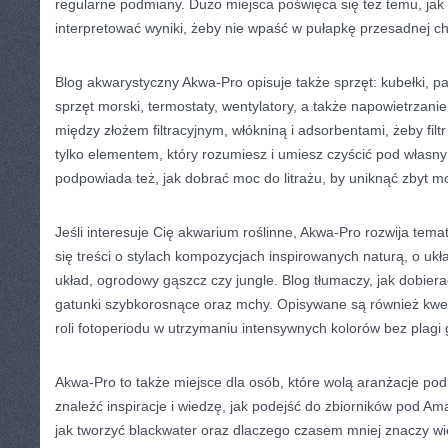
regularne podmiany. Dużo miejsca poświęca się też temu, jak r
interpretować wyniki, żeby nie wpaść w pułapkę przesadnej ch
Blog akwarystyczny Akwa-Pro opisuje także sprzęt: kubełki, p
sprzęt morski, termostaty, wentylatory, a także napowietrzani
między złożem filtracyjnym, włókniną i adsorbentami, żeby filtr
tylko elementem, który rozumiesz i umiesz czyścić pod własny
podpowiada też, jak dobrać moc do litrażu, by uniknąć zbyt mo
Jeśli interesuje Cię akwarium roślinne, Akwa-Pro rozwija tem
się treści o stylach kompozycjach inspirowanych naturą, o ukł
układ, ogrodowy gąszcz czy jungle. Blog tłumaczy, jak dobiera
gatunki szybkorosnące oraz mchy. Opisywane są również kwes
roli fotoperiodu w utrzymaniu intensywnych kolorów bez plagi 
Akwa-Pro to także miejsce dla osób, które wolą aranżacje po
znaleźć inspiracje i wiedzę, jak podejść do zbiorników pod Am
jak tworzyć blackwater oraz dlaczego czasem mniej znaczy wię