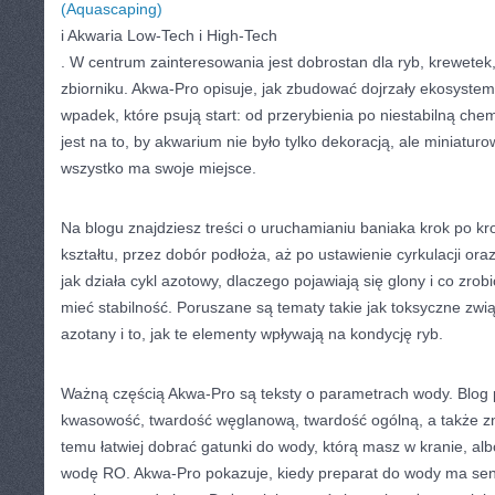
(Aquascaping)
i Akwaria Low-Tech i High-Tech
. W centrum zainteresowania jest dobrostan dla ryb, krewetek
zbiorniku. Akwa-Pro opisuje, jak zbudować dojrzały ekosystem
wpadek, które psują start: od przerybienia po niestabilną che
jest na to, by akwarium nie było tylko dekoracją, ale miniatur
wszystko ma swoje miejsce.
Na blogu znajdziesz treści o uruchamianiu baniaka krok po kro
kształtu, przez dobór podłoża, aż po ustawienie cyrkulacji ora
jak działa cykl azotowy, dlaczego pojawiają się glony i co zrobi
mieć stabilność. Poruszane są tematy takie jak toksyczne związ
azotany i to, jak te elementy wpływają na kondycję ryb.
Ważną częścią Akwa-Pro są teksty o parametrach wody. Blo
kwasowość, twardość węglanową, twardość ogólną, a także zn
temu łatwiej dobrać gatunki do wody, którą masz w kranie, a
wodę RO. Akwa-Pro pokazuje, kiedy preparat do wody ma sens,