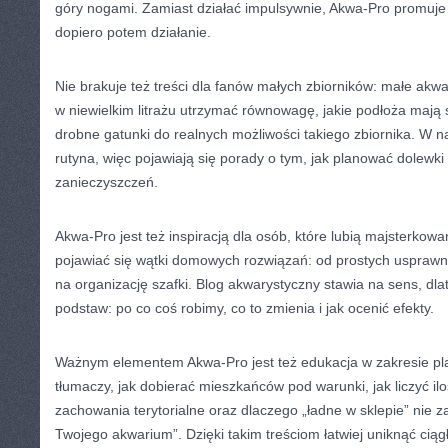
góry nogami. Zamiast działać impulsywnie, Akwa-Pro promuje 
dopiero potem działanie.
Nie brakuje też treści dla fanów małych zbiorników: małe akwa
w niewielkim litrażu utrzymać równowagę, jakie podłoża mają 
drobne gatunki do realnych możliwości takiego zbiornika. W n
rutyna, więc pojawiają się porady o tym, jak planować dolewki
zanieczyszczeń.
Akwa-Pro jest też inspiracją dla osób, które lubią majsterkow
pojawiać się wątki domowych rozwiązań: od prostych usprawnie
na organizację szafki. Blog akwarystyczny stawia na sens, dl
podstaw: po co coś robimy, co to zmienia i jak ocenić efekty.
Ważnym elementem Akwa-Pro jest też edukacja w zakresie pl
tłumaczy, jak dobierać mieszkańców pod warunki, jak liczyć ilo
zachowania terytorialne oraz dlaczego „ładne w sklepie” nie 
Twojego akwarium”. Dzięki takim treściom łatwiej uniknąć ciąg