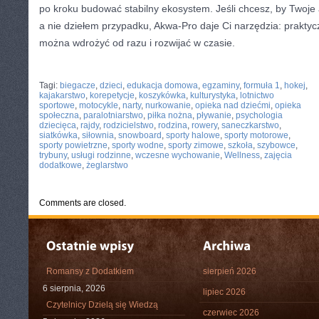
po kroku budować stabilny ekosystem. Jeśli chcesz, by Twoj
a nie dziełem przypadku, Akwa-Pro daje Ci narzędzia: praktyc
można wdrożyć od razu i rozwijać w czasie.
CATEGORIES:
TURYSTYKA, PODRÓŻE
Tagi:
biegacze
,
dzieci
,
edukacja domowa
,
egzaminy
,
formuła 1
,
hokej
,
kajakarstwo
,
korepetycje
,
koszykówka
,
kulturystyka
,
lotnictwo
sportowe
,
motocykle
,
narty
,
nurkowanie
,
opieka nad dziećmi
,
opieka
społeczna
,
paralotniarstwo
,
piłka nożna
,
pływanie
,
psychologia
dziecięca
,
rajdy
,
rodzicielstwo
,
rodzina
,
rowery
,
saneczkarstwo
,
siatkówka
,
siłownia
,
snowboard
,
sporty halowe
,
sporty motorowe
,
sporty powietrzne
,
sporty wodne
,
sporty zimowe
,
szkoła
,
szybowce
,
trybuny
,
usługi rodzinne
,
wczesne wychowanie
,
Wellness
,
zajęcia
dodatkowe
,
żeglarstwo
Comments are closed.
Romansy z Dodatkiem
sierpień 2026
6 sierpnia, 2026
lipiec 2026
Czytelnicy Dzielą się Wiedzą
czerwiec 2026