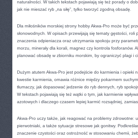
naturalności. W takich tekstach pojawiają się też porady o dob
jak nie mieszać ryb „na siłę”, tylko tworzyć zgodną obsadę.
Dla miłośników morskiej strony hobby Akwa-Pro może być prz
słonowodnych. W opisach przewijają się tematy gęstości, roli 
znaczenia odpieniacza oraz utrzymania spokoju przy parametr
morzu, minerały dla korali, magnez czy kontrola fosforanów. A
planować obsadę w zbiorniku morskim, by ograniczyć plagi i ci
Dużym atutem Akwa-Pro jest podejście do karmienia i opieki 
kwestie karmienia, omawia różnice między pokarmem suchym
tłumaczy, jak dopasować jedzenie do ryb dennych, ryb spokojn
W tekstach pojawiają się też wątki o tym, jak karmienie wpły
azotowych i dlaczego czasem lepiej karmić rozsądniej, zamias
Akwa-Pro uczy także, jak reagować na problemy zdrowotne: us
pierwotniaki, a także sytuacje stresowe jak gonitwy. Podkreśla
znaczenie czystości oraz ostrożność w stosowaniu chemii, żeby 