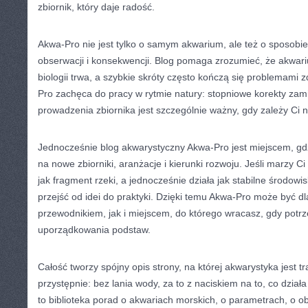
zbiornik, który daje radość.
Akwa-Pro nie jest tylko o samym akwarium, ale też o sposobie 
obserwacji i konsekwencji. Blog pomaga zrozumieć, że akwari
biologii trwa, a szybkie skróty często kończą się problemami
Pro zachęca do pracy w rytmie natury: stopniowe korekty zamias
prowadzenia zbiornika jest szczególnie ważny, gdy zależy Ci 
Jednocześnie blog akwarystyczny Akwa-Pro jest miejscem, g
na nowe zbiorniki, aranżacje i kierunki rozwoju. Jeśli marzy C
jak fragment rzeki, a jednocześnie działa jak stabilne środowi
przejść od idei do praktyki. Dzięki temu Akwa-Pro może być d
przewodnikiem, jak i miejscem, do którego wracasz, gdy potr
uporządkowania podstaw.
Całość tworzy spójny opis strony, na której akwarystyka jest t
przystępnie: bez lania wody, za to z naciskiem na to, co dział
to biblioteka porad o akwariach morskich, o parametrach, o ob