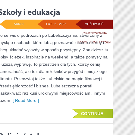
ADMIN
LUT - 5 - 2026
MOŻLIWOŚĆ
SZKOŁY
KOMENTOWANIA
To serwis o podróżach po Lubelszczyźnie, stworzony z
myślą o osobach, które lubią poznawać lokalne skarby i
I
ZOSTAŁA WYŁĄCZONA
chcą układać wyjazdy w sposób przystępny. Znajdziesz tu
EDUKACJA
opisy ścieżek, inspiracje na weekend, a także pomysły na
dłuższą wyprawę. To przestrzeń dla tych, którzy cenią
kameralność, ale też dla miłośników przygód i miejskiego
klimatu. Przeczytaj także Lubelskie na mapie filmowej i
Przedsiębiorczość i biznes. Lubelszczyzna potrafi
zaskakiwać: raz kusi urokliwymi miejscowościami, innym
razem
[ Read More ]
CONTINUE