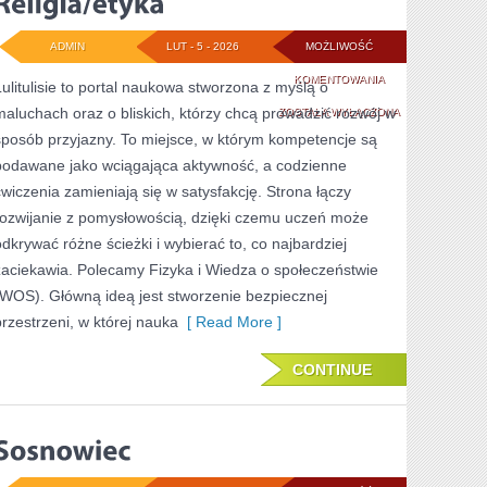
ADMIN
LUT - 5 - 2026
MOŻLIWOŚĆ
RELIGIA/ETYKA
KOMENTOWANIA
Lulitulisie to portal naukowa stworzona z myślą o
maluchach oraz o bliskich, którzy chcą prowadzić rozwój w
ZOSTAŁA WYŁĄCZONA
sposób przyjazny. To miejsce, w którym kompetencje są
podawane jako wciągająca aktywność, a codzienne
ćwiczenia zamieniają się w satysfakcję. Strona łączy
rozwijanie z pomysłowością, dzięki czemu uczeń może
odkrywać różne ścieżki i wybierać to, co najbardziej
zaciekawia. Polecamy Fizyka i Wiedza o społeczeństwie
(WOS). Główną ideą jest stworzenie bezpiecznej
przestrzeni, w której nauka
[ Read More ]
CONTINUE