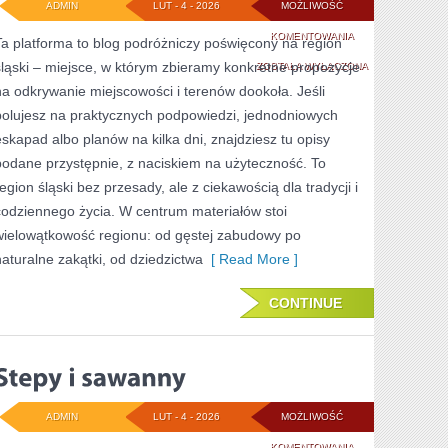
ADMIN
LUT - 4 - 2026
MOŻLIWOŚĆ
SOSNOWIEC
KOMENTOWANIA
Ta platforma to blog podróżniczy poświęcony na region
śląski – miejsce, w którym zbieramy konkretne propozycje
ZOSTAŁA WYŁĄCZONA
na odkrywanie miejscowości i terenów dookoła. Jeśli
polujesz na praktycznych podpowiedzi, jednodniowych
eskapad albo planów na kilka dni, znajdziesz tu opisy
podane przystępnie, z naciskiem na użyteczność. To
region śląski bez przesady, ale z ciekawością dla tradycji i
codziennego życia. W centrum materiałów stoi
wielowątkowość regionu: od gęstej zabudowy po
naturalne zakątki, od dziedzictwa
[ Read More ]
CONTINUE
ADMIN
LUT - 4 - 2026
MOŻLIWOŚĆ
STEPY
KOMENTOWANIA