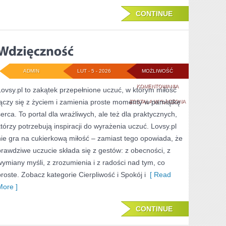
CONTINUE
ADMIN
LUT - 5 - 2026
MOŻLIWOŚĆ
WDZIĘCZNOŚĆ
KOMENTOWANIA
Lovsy.pl to zakątek przepełnione uczuć, w którym miłość
łączy się z życiem i zamienia proste momenty w pamiątkę
ZOSTAŁA WYŁĄCZONA
serca. To portal dla wrażliwych, ale też dla praktycznych,
którzy potrzebują inspiracji do wyrażenia uczuć. Lovsy.pl
nie gra na cukierkową miłość – zamiast tego opowiada, że
prawdziwe uczucie składa się z gestów: z obecności, z
wymiany myśli, z zrozumienia i z radości nad tym, co
proste. Zobacz kategorie Cierpliwość i Spokój i
[ Read
More ]
CONTINUE