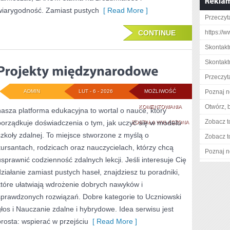
wiarygodność. Zamiast pustych
[ Read More ]
Przeczyta
CONTINUE
https://w
Skontakt
Skontakt
Przeczyt
ADMIN
LUT - 6 - 2026
MOŻLIWOŚĆ
Poznaj n
PROJEKTY
Otwórz, 
KOMENTOWANIA
nasza platforma edukacyjna to wortal o nauce, który
Zobacz t
porządkuje doświadczenia o tym, jak uczyć się w modelu
MIĘDZYNARODOW
ZOSTAŁA WYŁĄCZONA
szkoły zdalnej. To miejsce stworzone z myślą o
Zobacz t
kursantach, rodzicach oraz nauczycielach, którzy chcą
Poznaj n
usprawnić codzienność zdalnych lekcji. Jeśli interesuje Cię
działanie zamiast pustych haseł, znajdziesz tu poradniki,
które ułatwiają wdrożenie dobrych nawyków i
sprawdzonych rozwiązań. Dobre kategorie to Uczniowski
głos i Nauczanie zdalne i hybrydowe. Idea serwisu jest
prosta: wspierać w przejściu
[ Read More ]