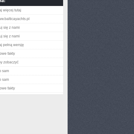
j więcej tutaj
ww.balticayachts.pl
uj się z nami
uj się z nami
aj pełną wersję
owe fakty
by zobaczyć
o sam
E
o sam
owe fakty