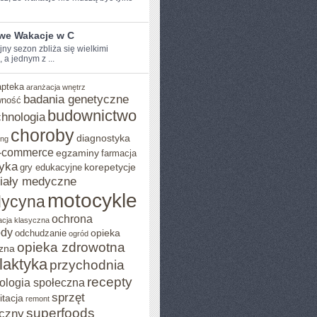
iwe Wakacje w C
y sezon zbliża ‌się ⁣wielkimi
, a jednym z ...
apteka
aranżacja wnętrz
badania genetyczne
wność
budownictwo
chnologia
choroby
diagnostyka
ing
-commerce
egzaminy
farmacja
yka
korepetycje
gry edukacyjne
iały medyczne
motocykle
ycyna
ochrona
acja klasyczna
ody
opieka
odchudzanie
ogród
opieka zdrowotna
zna
ilaktyka
przychodnia
recepty
ologia społeczna
sprzęt
itacja
remont
superfoods
czny