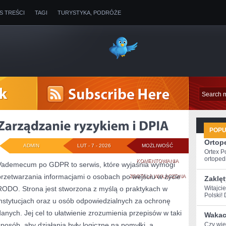
IS TREŚCI
TAGI
TURYSTYKA, PODRÓŻE
POP
Ortope
ADMIN
LUT - 7 - 2026
MOŻLIWOŚĆ
Ortex P
ortopedi
ZARZĄDZANIE
KOMENTOWANIA
Vademecum po GDPR to serwis, które wyjaśnia wymogi
przetwarzania informacjami o osobach po wejściu w życie
RYZYKIEM
ZOSTAŁA WYŁĄCZONA
Zaklęt
RODO. Strona jest stworzona z myślą o praktykach w
Witajci
I
Polski! 
instytucjach oraz u osób odpowiedzialnych za ochronę
DPIA
danych. Jej cel to ułatwienie zrozumienia przepisów w taki
Wakacy
sposób, aby działania były logiczne na pomyłki, a
Czy wies