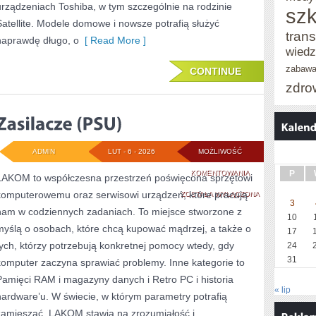
urządzeniach Toshiba, w tym szczególnie na rodzinie
szk
Satellite. Modele domowe i nowsze potrafią służyć
trans
naprawdę długo, o
[ Read More ]
wied
zabaw
CONTINUE
zdro
ADMIN
LUT - 6 - 2026
MOŻLIWOŚĆ
ZASILACZE
KOMENTOWANIA
P
LAKOM to współczesna przestrzeń poświęcona sprzętowi
komputerowemu oraz serwisowi urządzeń, które pracują
(PSU)
ZOSTAŁA WYŁĄCZONA
3
nam w codziennych zadaniach. To miejsce stworzone z
10
myślą o osobach, które chcą kupować mądrzej, a także o
17
tych, którzy potrzebują konkretnej pomocy wtedy, gdy
24
31
komputer zaczyna sprawiać problemy. Inne kategorie to
Pamięci RAM i magazyny danych i Retro PC i historia
« lip
hardware’u. W świecie, w którym parametry potrafią
zamieszać, LAKOM stawia na zrozumiałość i