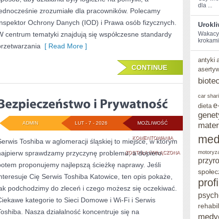
dla ...
jednocześnie zrozumiałe dla pracowników. Polecamy
Inspektor Ochrony Danych (IOD) i Prawa osób fizycznych.
Urokl
W centrum tematyki znajdują się współczesne standardy
Wakacyjn
‍krokami
przetwarzania
[ Read More ]
antyki
CONTINUE
aserty
biote
car shar
e
dieta
genet
ADMIN
LUT - 7 - 2026
MOŻLIWOŚĆ
mater
med
BEZPIECZEŃSTWO
KOMENTOWANIA
Serwis Toshiba w aglomeracji śląskiej to miejsce, w którym
najpierw sprawdzamy przyczynę problemu, a dopiero
I
motoryz
ZOSTAŁA WYŁĄCZONA
przyr
potem proponujemy najlepszą ścieżkę naprawy. Jeśli
PRYWATNOŚĆ
społec
interesuje Cię Serwis Toshiba Katowice, ten opis pokaże,
prof
jak podchodzimy do zleceń i czego możesz się oczekiwać.
psych
Ciekawe kategorie to Sieci Domowe i Wi-Fi i Serwis
rehabil
Toshiba. Nasza działalność koncentruje się na
medy