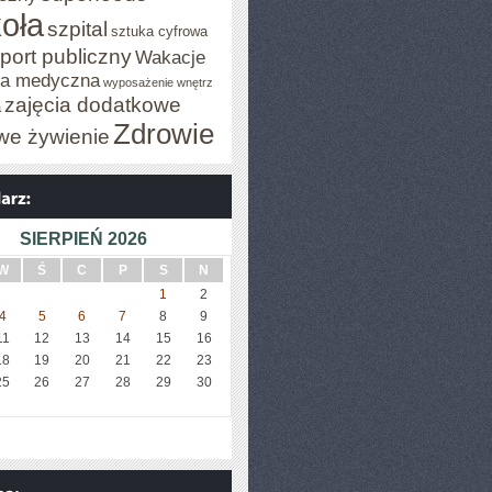
oła
szpital
sztuka cyfrowa
port publiczny
Wakacje
za medyczna
wyposażenie wnętrz
zajęcia dodatkowe
a
Zdrowie
we żywienie
SIERPIEŃ 2026
W
Ś
C
P
S
N
1
2
4
5
6
7
8
9
11
12
13
14
15
16
18
19
20
21
22
23
25
26
27
28
29
30