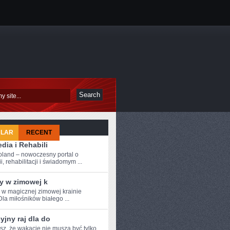
ULAR
RECENT
dia i Rehabili
oland – nowoczesny portal o
i, rehabilitacji i świadomym ...
y w zimowej k
e w magicznej zimowej krainie
Dla miłośników białego ...
jny raj dla do
z, ⁤że wakacje nie muszą być ​tylko