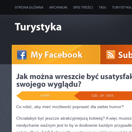
STRONA GŁÓWNA
ARCHIWUM
SPIS TREŚCI
TAGI
TURYSTYKA
ADMIN
CZE - 29 - 2025
Co robić, aby mieć możliwość poprawić dla siebie humor?
Chciałabyś być jeszcze atrakcyjniejszą kobietą? A więc musi
niesłychanie ważnym jest to by w dosłownie każdym przypadku