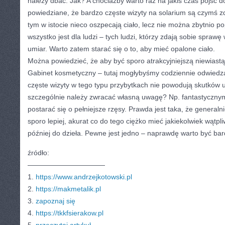
należy dbać. Jak? A chociażby warto raz na jakiś czas pójść do
powiedziane, że bardzo częste wizyty na solarium są czymś 
tym w istocie nieco oszpecają ciało, lecz nie można zbytnio 
wszystko jest dla ludzi – tych ludzi, którzy zdają sobie spraw
umiar. Warto zatem starać się o to, aby mieć opalone ciało.
Można powiedzieć, że aby być sporo atrakcyjniejszą niewiastą
Gabinet kosmetyczny – tutaj mogłybyśmy codziennie odwied
częste wizyty w tego typu przybytkach nie powodują skutków
szczególnie należy zwracać własną uwagę? Np. fantastycznym
postarać się o pełniejsze rzęsy. Prawda jest taka, że generaln
sporo lepiej, akurat co do tego ciężko mieć jakiekolwiek wątpliw
później do dzieła. Pewne jest jedno – naprawdę warto być bard
źródło:
———————————
1.
https://www.andrzejkotowski.pl
2.
https://makmetalik.pl
3.
zapoznaj się
4.
https://tkkfsierakow.pl