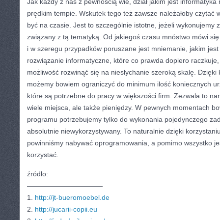
Jak każdy z nas z pewnością wie, dział jakim jest informatyka 
prędkim tempie. Wskutek tego też zawsze należałoby czytać w
być na czasie. Jest to szczególnie istotne, jeżeli wykonujem
związany z tą tematyką. Od jakiegoś czasu mnóstwo mówi się
i w szeregu przypadków poruszane jest mniemanie, jakim jest
rozwiązanie informatyczne, które co prawda dopiero raczkuje,
możliwość rozwinąć się na niesłychanie szeroką skalę. Dzięki k
możemy bowiem ograniczyć do minimum ilość koniecznych u
które są potrzebne do pracy w większości firm. Zezwala to na
wiele miejsca, ale także pieniędzy. W pewnych momentach bo
programu potrzebujemy tylko do wykonania pojedynczego zadan
absolutnie niewykorzystywany. To naturalnie dzięki korzystani
powinniśmy nabywać oprogramowania, a pomimo wszystko jes
korzystać.
źródło:
———————————
1.
http://jt-bueromoebel.de
2.
http://jucarii-copii.eu