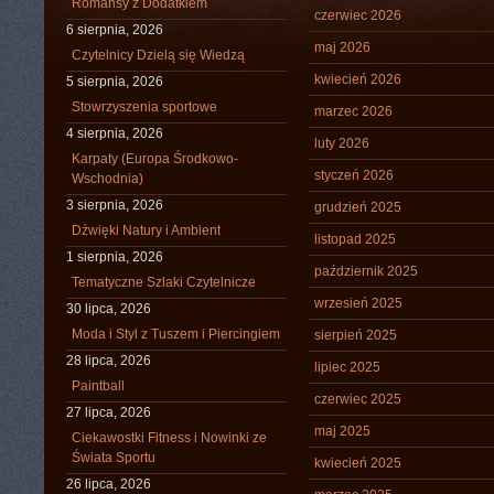
Romansy z Dodatkiem
czerwiec 2026
6 sierpnia, 2026
maj 2026
Czytelnicy Dzielą się Wiedzą
kwiecień 2026
5 sierpnia, 2026
Stowrzyszenia sportowe
marzec 2026
4 sierpnia, 2026
luty 2026
Karpaty (Europa Środkowo-
styczeń 2026
Wschodnia)
3 sierpnia, 2026
grudzień 2025
Dźwięki Natury i Ambient
listopad 2025
1 sierpnia, 2026
październik 2025
Tematyczne Szlaki Czytelnicze
wrzesień 2025
30 lipca, 2026
Moda i Styl z Tuszem i Piercingiem
sierpień 2025
28 lipca, 2026
lipiec 2025
Paintball
czerwiec 2025
27 lipca, 2026
maj 2025
Ciekawostki Fitness i Nowinki ze
Świata Sportu
kwiecień 2025
26 lipca, 2026