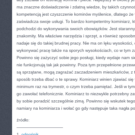
ma znaczne doświadczenie i zdatną wiedze, by takich czynno
kompetencją jest czyszczenie kominów myślenice, dlatego że 
zaświadcza swoje usługi. To bardzo kompetentny kominiarz, k
podchodzi do wykonywania swoich obowiązków. Jest staranny,
znakomity. Ma właściwe narzędzia i sprzęt, a również sposobny
nadaje się do takiej brudnej pracy. Nie ma on lęku wysokości,
wykonywać pracę także na sporych wysokościach, co w tym za
Powinno się zażyczyć sobie jego posługi, kiedy wydaje nam si
nie funkcjonują tak jak powinny. Poza tym przepełnione przew
są sprzątane, mogą zagrażać zaczadzeniem mieszkańców, z t
sposób trzeba dbać o te sprawy. Kominiarz winien zjawiać się
minimum raz na trymestr, o czym trzeba pamiętać. Jeśli w tym 
go zawołać telefonicznie. Kominiarz to niezwykle potrzebny za
by sobie poradzić szczególnie zimą. Powinno się wskutek teg
namiary na kominiarza i wołać go gdy następuje taka nagła po
źródło:
———————————
1.
odnośnik