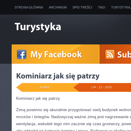
STRONA GŁÓWNA
ARCHIWUM
SPIS TREŚCI
TAGI
TURYSTYKA
ADMIN
LIP - 12 - 2025
Kominiarz jak się patrzy
Zimą powinno się akuratnie przygotować swój budynek wolno
mrozów i śniegów. Nadzwyczaj ważne zimą jest nagrzewanie 
wentylacja, wskutek tego nim zacznie się czas grzewczy, pow
aby zdziałał on lustrację komina i pieca. Najlepszy w okolicy j