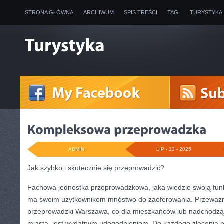
STRONA GŁÓWNA
ARCHIWUM
SPIS TREŚCI
TAGI
TURYSTYKA
ADMIN
LIP - 12 - 2025
Jak szybko i skutecznie się przeprowadzić?
Fachowa jednostka przeprowadzkowa, jaka wiedzie swoją fu
ma swoim użytkownikom mnóstwo do zaoferowania. Przeważn
przeprowadzki Warszawa, co dla mieszkańców lub nadchodz
miasta, jest wydatnym udogodnieniem. Do każdego zlecenia 