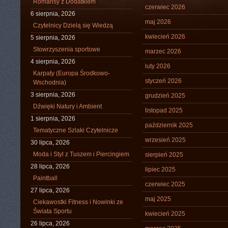
Romansy z Dodatkiem
czerwiec 2026
6 sierpnia, 2026
maj 2026
Czytelnicy Dzielą się Wiedzą
kwiecień 2026
5 sierpnia, 2026
Stowrzyszenia sportowe
marzec 2026
4 sierpnia, 2026
luty 2026
Karpaty (Europa Środkowo-
styczeń 2026
Wschodnia)
3 sierpnia, 2026
grudzień 2025
Dźwięki Natury i Ambient
listopad 2025
1 sierpnia, 2026
październik 2025
Tematyczne Szlaki Czytelnicze
wrzesień 2025
30 lipca, 2026
Moda i Styl z Tuszem i Piercingiem
sierpień 2025
28 lipca, 2026
lipiec 2025
Paintball
czerwiec 2025
27 lipca, 2026
maj 2025
Ciekawostki Fitness i Nowinki ze
Świata Sportu
kwiecień 2025
26 lipca, 2026