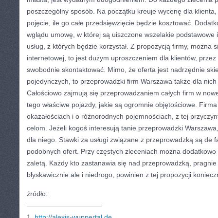
poszczególny sposób. Na początku kreuje wycenę dla klienta
pojęcie, ile go całe przedsięwzięcie będzie kosztować. Dodatk
wglądu umowę, w której są uiszczone wszelakie podstawowe 
usług, z których będzie korzystał. Z propozycją firmy, można s
internetowej, to jest dużym uproszczeniem dla klientów, przez 
swobodnie skontaktować. Mimo, że oferta jest nadrzędnie ski
pojedynczych, to przeprowadzki firm Warszawa także dla nic
Całościowo zajmują się przeprowadzaniem całych firm w nowe 
tego właściwe pojazdy, jakie są ogromnie objętościowe. Fir
okazałościach i o różnorodnych pojemnościach, z tej przycz
celom. Jeżeli kogoś interesują tanie przeprowadzki Warszawa, 
dla niego. Stawki za usługi związane z przeprowadzką są de f
podobnych ofert. Przy częstych zleceniach można dodatkowo li
zaletą. Każdy kto zastanawia się nad przeprowadzką, pragnie
błyskawicznie ale i niedrogo, powinien z tej propozycji koniecz
źródło:
———————————
1.
http://alexis-wuppertal.de