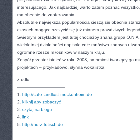
interesującego. Jak najbardziej warto zatem poznać wszystk
ma obecnie do zaoferowania.
Absolutnie największą popularnością cieszą się obecnie starsz
czasach mogące szczycić się już mianem prawdziwych legend 
Świetnym przykładem jest tutaj chociażby znana grupa O.N.A.,
wieloletniej działalności napisała całe mnóstwo znanych utworó
ogromne rzesze miłośników w naszym kraju.
Zespół przestał istnieć w roku 2003, natomiast tworzący go mu
projektach – przykładowo, słynna wokalistka
źródło:
———————————
1.
http://cafe-landlust-meckenheim.de
2.
kliknij aby zobaczyć
3.
czytaj na blogu
4.
link
5.
http://herz-fetisch.de
CATEGORIES:
TURYSTYKA, PODRÓŻE