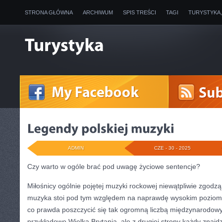
STRONA GŁÓWNA
ARCHIWUM
SPIS TREŚCI
TAGI
TURYSTYKA
ADMIN
CZE - 30 - 2025
Czy warto w ogóle brać pod uwagę życiowe sentencje?
Miłośnicy ogólnie pojętej muzyki rockowej niewątpliwie zgodzą
muzyka stoi pod tym względem na naprawdę wysokim poziomi
co prawda poszczycić się tak ogromną liczbą międzynarodowych
przykładowo Wielka Brytania, ale z drugiej strony każdy znajd