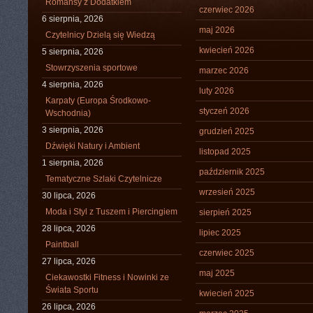
Romansy z Dodatkiem
czerwiec 2026
6 sierpnia, 2026
maj 2026
Czytelnicy Dzielą się Wiedzą
kwiecień 2026
5 sierpnia, 2026
Stowrzyszenia sportowe
marzec 2026
4 sierpnia, 2026
luty 2026
Karpaty (Europa Środkowo-
styczeń 2026
Wschodnia)
3 sierpnia, 2026
grudzień 2025
Dźwięki Natury i Ambient
listopad 2025
1 sierpnia, 2026
październik 2025
Tematyczne Szlaki Czytelnicze
wrzesień 2025
30 lipca, 2026
Moda i Styl z Tuszem i Piercingiem
sierpień 2025
28 lipca, 2026
lipiec 2025
Paintball
czerwiec 2025
27 lipca, 2026
maj 2025
Ciekawostki Fitness i Nowinki ze
Świata Sportu
kwiecień 2025
26 lipca, 2026