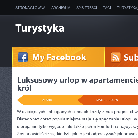
STRONA GŁÓWNA
ARCHIWUM
SPIS TREŚCI
TAGI
TURYSTYKA
ADMIN
MAR - 7 - 2025
W dzisiejszych zabieganych czasach każdy z nas pragnie chwili
Dlatego też coraz⁣ popularniejsze staje się spędzanie urlopu w 
oferują nie tylko wygodę, ale‌ także⁢ pełen komfort na ⁢najwyżs
Zastanawialiście ​się ⁢kiedyś, jak to jest‍ odpoczywać jak prawd