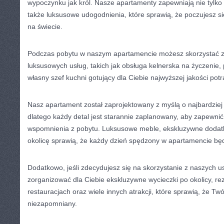
wypoczynku⁢ jak król. ⁤Nasze apartamenty zapewniają nie tylko
także luksusowe⁤ udogodnienia, ⁤które sprawią, że poczujesz s
‌na świecie.
Podczas pobytu‍ w naszym apartamencie możesz skorzystać z 
luksusowych ​usług, takich jak ⁢obsługa ⁣kelnerska na​ życzenie,
własny⁤ szef kuchni gotujący ‍dla Ciebie najwyższej ‌jakości pot
Nasz‌ apartament został zaprojektowany z myślą o najbardziej​
dlatego każdy⁤ detal​ jest starannie‌ zaplanowany, aby zapewnić 
wspomnienia z pobytu. Luksusowe meble, ekskluzywne dodatki⁣
okolicę sprawią,​ że każdy dzień spędzony w apartamencie będz
Dodatkowo,​ jeśli zdecydujesz się na skorzystanie‌ z ⁤naszych
zorganizować dla Ciebie‍ ekskluzywne⁢ wycieczki po okolicy, re
restauracjach ‍oraz wiele innych atrakcji, które sprawią,​ że Twój
niezapomniany.