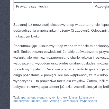
Prywatny szef ⁤kuchni
Przepięk
Zaplanuj już teraz swój luksusowy urlop ‌w‌ apartamencie i spr
doświadczenia wypoczynku możemy⁢ Ci zapewnić. ‌Odpocznij jak
‌na każdym kroku!
Podsumowując, luksusowy urlop w apartamencie to doskonały 
król. Śmiało‍ można‍ powiedzieć, że‍ takie doświadczenie przyn
warunki, ale również niezapomniane​ chwile ⁢relaksu i rozkoszy.
wyposażeniu, wygodom oraz profesjonalnej obsłudze, ⁣można p
prawdziwym pałacu.​ Rezerwacja apartamentu ⁣to gwarancja​ w
długo pozostanie ‍w ‍pamięci. ‌Nie ma wątpliwości, że taki urlop t
wypoczynek – to prawdziwa ⁢uczta dla ⁢zmysłów. Zatem,⁣ jeśli 
pobycie, rezerwuj apartament już dziś i zacznij cieszyć się kr
CATEGORIES:
TURYSTYKA, PODRÓŻE
Tagi:
apartament
,
elegancja
,
komfort
,
król
,
luksus
,
Luksusowy
,
odpoczynek
,
Relaks
,
urlop
,
Wakacje
,
wczasowicz
,
Wypoczynek