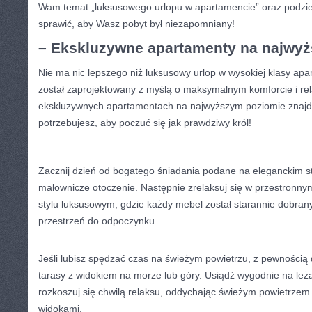
Wam temat „luksusowego​ urlopu ​w apartamencie” oraz podzi
sprawić, aby‍ Wasz pobyt był niezapomniany!
– Ekskluzywne apartamenty na najwy
Nie ma ⁣nic lepszego ​niż luksusowy urlop w wysokiej⁣ klasy⁤ apa
został zaprojektowany z myślą o⁣ maksymalnym‍ komforcie ⁢i re
ekskluzywnych apartamentach na ⁢najwyższym poziomie znajd
potrzebujesz, aby ‍poczuć się jak prawdziwy król!
Zacznij dzień od bogatego śniadania podane‍ na eleganckim s
malownicze otoczenie. Następnie zrelaksuj się w ‍przestronny
stylu luksusowym, gdzie⁢ każdy mebel‍ został starannie dobran
przestrzeń do odpoczynku.
Jeśli lubisz spędzać czas na świeżym powietrzu, ⁢z pewnością
tarasy z widokiem na morze lub góry. Usiądź ⁢wygodnie na leża
rozkoszuj ⁢się‌ chwilą relaksu, oddychając świeżym powietrzem i
widokami.