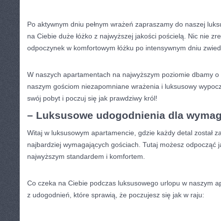
Po aktywnym dniu pełnym wrażeń zapraszamy do naszej luksuso
na ‍Ciebie duże ‍łóżko‌ z najwyższej jakości​ pościelą.⁣ Nic nie zre
odpoczynek w⁣ komfortowym łóżku ‍po intensywnym dniu zwied
W naszych⁢ apartamentach na najwyższym poziomie dbamy⁢ o k
naszym gościom ‍niezapomniane⁢ wrażenia ⁣i luksusowy wypoczy
swój pobyt i poczuj się jak prawdziwy ⁢król!
– Luksusowe udogodnienia dla wymaga
Witaj w luksusowym apartamencie, gdzie każdy detal został‍ z
najbardziej ⁤wymagających gościach. Tutaj możesz odpocząć jak
najwyższym‌ standardem i komfortem.
Co ⁣czeka‍ na Ciebie podczas luksusowego urlopu w naszym apa
z ⁤udogodnień, które‌ sprawią, że poczujesz się jak w raju: