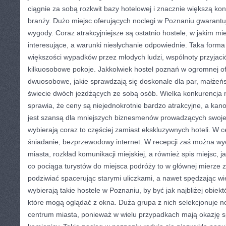
ciągnie za sobą rozkwit bazy hotelowej i znacznie większą ko
branży. Dużo miejsc oferujących noclegi w Poznaniu gwarantu
wygody. Coraz atrakcyjniejsze są ostatnio hostele, w jakim mi
interesujące, a warunki niesłychanie odpowiednie. Taka forma
większości wypadków przez młodych ludzi, wspólnoty przyjaci
kilkuosobowe pokoje. Jakkolwiek hostel poznań w ogromnej of
dwuosobowe, jakie sprawdzają się doskonale dla par, małżeńs
świecie dwóch jeżdżących ze sobą osób. Wielka konkurencja 
sprawia, że ceny są niejednokrotnie bardzo atrakcyjne, a kano
jest szansą dla mniejszych biznesmenów prowadzących swoje h
wybierają coraz to częściej zamiast ekskluzywnych hoteli. W c
śniadanie, bezprzewodowy internet. W recepcji zaś można wy
miasta, rozkład komunikacji miejskiej, a również spis miejsc, j
co pociąga turystów do miejsca podróży to w głównej mierze z
podziwiać spacerując starymi uliczkami, a nawet spędzając wi
wybierają takie hostele w Poznaniu, by być jak najbliżej obiektó
które mogą oglądać z okna. Duża grupa z nich selekcjonuje 
centrum miasta, ponieważ w wielu przypadkach mają okazję s