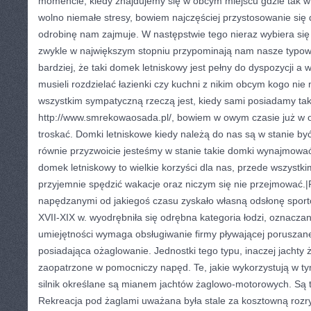
momencie, kiedy znajdujemy się w obcym miejscu gdzie tak w
wolno niemałe stresy, bowiem najczęściej przystosowanie się
odrobinę nam zajmuje. W następstwie tego nieraz wybiera się 
zwykle w największym stopniu przypominają nam nasze typo
bardziej, że taki domek letniskowy jest pełny do dyspozycji a 
musieli rozdzielać łazienki czy kuchni z nikim obcym kogo ni
wszystkim sympatyczną rzeczą jest, kiedy sami posiadamy ta
http://www.smrekowaosada.pl/, bowiem w owym czasie już w o
troskać. Domki letniskowe kiedy należą do nas są w stanie by
równie przyzwoicie jesteśmy w stanie takie domki wynajmować
domek letniskowy to wielkie korzyści dla nas, przede wszystki
przyjemnie spędzić wakacje oraz niczym się nie przejmować.|
napędzanymi od jakiegoś czasu zyskało własną odsłonę sport
XVII-XIX w. wyodrębniła się odrębna kategoria łodzi, oznacza
umiejętności wymaga obsługiwanie firmy pływającej poruszanej 
posiadająca ożaglowanie. Jednostki tego typu, inaczej jachty
zaopatrzone w pomocniczy napęd. Te, jakie wykorzystują w t
silnik określane są mianem jachtów żaglowo-motorowych. Są 
Rekreacja pod żaglami uważana była stale za kosztowną rozr