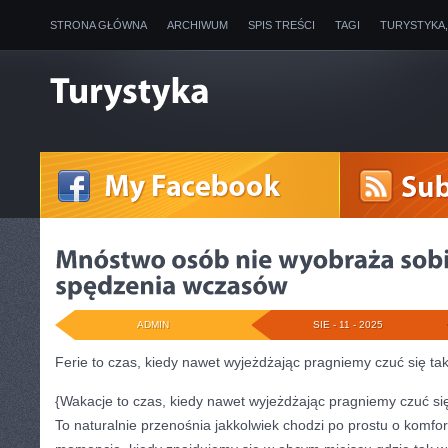
STRONA GŁÓWNA
ARCHIWUM
SPIS TREŚCI
TAGI
TURYSTYKA
ADMIN
SIE - 11 - 2025
Ferie to czas, kiedy nawet wyjeżdżając pragniemy czuć się ta
{Wakacje to czas, kiedy nawet wyjeżdżając pragniemy czuć si
To naturalnie przenośnia jakkolwiek chodzi po prostu o komfor