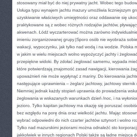
stosowany miał być do niej prywatny jacht. Wobec tego budo
Usługa typu wynajem jachtu mazury umożliwia liczniejszym g
uzyskiwanie właściwych umiejętności oraz oddawanie się ukoc
praktykowane są z wobec różnych rodzajów jachtów, pływają
akwenach. Łódź wyczarterować można zarówno indywidualnie,
imieniu zorganizowanej grupy.|Sporo osób nie wyobraża sobie
wakacji, wypoczynku, jak tylko nad wodą i na wodzie. Polska
w jakim w wielu miejscach wolno wypożyczyć jachty i żeglowa
przepiękne widoki. By zdołać żeglować samemu, wypada mieć
które potwierdzają znajomość zasad nawigacji, kierowania żag
upoważnień nie może wypłynąć z mariny. Do kierowania jac
następujące uprawnienia – żeglarz jachtowy, jachtowy sternik 
Niemniej jednak każdy stopień uprawnia do prowadzenia wska
żeglowania w wskazanych warunkach dzień /noc, i na wyłoni
jezioro. Tylko kapitan jachtowy ma okazję się poruszać osobi
bez względu na porę dnia oraz wielkość jachtu. Mając stosow
wybrać odpowiedni do nich czarter jachtów sztynort i wolno r
Tylko nad mazurskimi jeziorami można odnaleźć sto korporacji 
jakkolwiek w innych regionach Polski także są ładne miejsca d