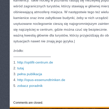
kamienicy. Takie nocleg w poznaniu radują się niezwykłą popu
wśród zagranicznych turystów, którzy stawiają w głównej mier
olśniewającą atmosferę miejsca. W następstwie tego też wielu 
kamienice oraz inne zabytkowe budynki, żeby w nich urządzić 
usytuowane noclegownie cieszą się najogromniejszym zainte
się najczęściej w centrum, gdzie można czuć się bezpiecznie.
ważną kwestią głównie dla turystów, którzy przyjeżdżają do 
sytuacjach nawet nie znają jego języka.|
źródło:
———————————
1.
http://optifit-centrum.de
2.
tutaj
3.
pełna publikacja
4.
http://opus-essenundtrinken.de
5.
zobacz poradnik
CATEGORIES:
TURYSTYKA, PODRÓŻE
Comments are closed.