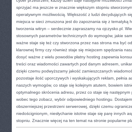
cyber przestrzeni, każdy dzień daje następne możliwości zmiany
sprzyjać ma jeszcze w znacznie większym stopniu stworzonym
operatywnym możliwością. Większość z ludzi decydujących si
miejsca w sieci zmuszona jest do zapoznania się z tematyką 
tworzenia witryn – serdecznie zapraszamy na ojczysko.pl. Wi
stosownych parametrów technicznych do wymogów, jakie sami 
ważne staje się też czy stworzona przez nas strona ma być o
klarownej firmy czy również staje się miejscem spędzania nas
dosyć ważne z wielu powodów płatny hosting zapewnia kons
treści oraz wiadomości zawartych pod danym adresem, unikam
dzięki czemu podwyższamy jakość zamieszczanych wiadomoś
pozostaje ilość uporczywych i wyskakujących reklam, pełnia a
naszych wymogów, co staje się kolejnym atutem, bowiem istn
optymalnego skrócenia adresu, przez co staje się następny
wobec tego zobacz, wybór odpowiedniego hostingu. Dostajemy
obszerniejszej przestrzeni serwerowej, dzięki czemu ogranicze
niedoścignionym, niesłychanie istotne staje się parę innych 
stopniu. Znacznie więcej na ten temat na stronie popularne p