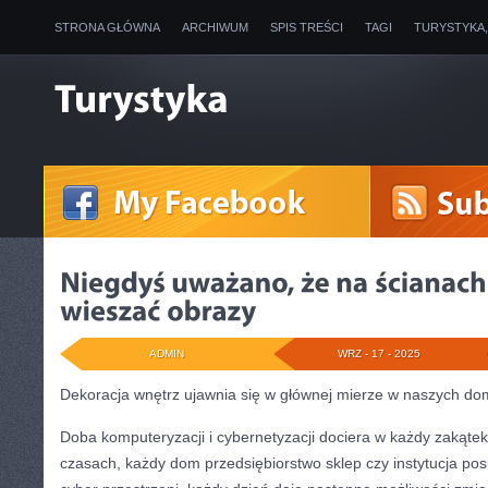
STRONA GŁÓWNA
ARCHIWUM
SPIS TREŚCI
TAGI
TURYSTYKA
ADMIN
WRZ - 17 - 2025
Dekoracja wnętrz ujawnia się w głównej mierze w naszych d
Doba komputeryzacji i cybernetyzacji dociera w każdy zakąte
czasach, każdy dom przedsiębiorstwo sklep czy instytucja pos