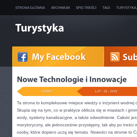
STRONA GŁÓWNA
ARCHIWUM
SPIS TREŚCI
TAGI
TURYSTYKA
ADMIN
LUT - 26 - 2026
Ta strona to kompleksowe miejsce wiedzy o inżynierii wodnej o
Skupia się na tym, co w praktyce oblicza się w miastach i gmin
wody, systemy kanalizacyjne, a także odwodnienie. Całość je
merytoryczny, ale jednocześnie przystępny, tak aby po treści m
osoby, które dopiero uczą się tematu. Nowości na stronie to Ca