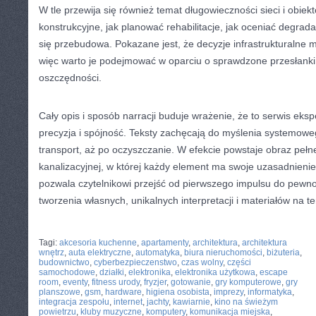
W tle przewija się również temat długowieczności sieci i obiek
konstrukcyjne, jak planować rehabilitacje, jak oceniać degradac
się przebudowa. Pokazane jest, że decyzje infrastrukturalne 
więc warto je podejmować w oparciu o sprawdzone przesłanki,
oszczędności.
Cały opis i sposób narracji buduje wrażenie, że to serwis eksper
precyzja i spójność. Teksty zachęcają do myślenia systemoweg
transport, aż po oczyszczanie. W efekcie powstaje obraz peł
kanalizacyjnej, w której każdy element ma swoje uzasadnieni
pozwala czytelnikowi przejść od pierwszego impulsu do pewno
tworzenia własnych, unikalnych interpretacji i materiałów na te
CATEGORIES:
TURYSTYKA, PODRÓŻE
Tagi:
akcesoria kuchenne
,
apartamenty
,
architektura
,
architektura
wnętrz
,
auta elektryczne
,
automatyka
,
biura nieruchomości
,
biżuteria
,
budownictwo
,
cyberbezpieczenstwo
,
czas wolny
,
części
samochodowe
,
działki
,
elektronika
,
elektronika użytkowa
,
escape
room
,
eventy
,
fitness urody
,
fryzjer
,
gotowanie
,
gry komputerowe
,
gry
planszowe
,
gsm
,
hardware
,
higiena osobista
,
imprezy
,
informatyka
,
integracja zespołu
,
internet
,
jachty
,
kawiarnie
,
kino na świeżym
powietrzu
,
kluby muzyczne
,
komputery
,
komunikacja miejska
,