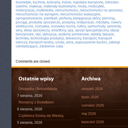
kosmetyki
,
kuchnia
,
kulinaria
,
łodzie
,
logistyka transportu
,
lotnictwo
cywilne
,
makeup
,
materiały budowlane
,
moda
,
motocykle
,
motoryzacja
,
multimedia
,
nieruchomości
,
nieruchomości na sprzedaż
,
nieruchomości na wynajem
,
nieruchomości wakacyjne
,
oprogramowanie
,
paintball
,
perfumy
,
pielęgnacja skóry
,
piercing
,
pociągi
,
produkty spożywcze
,
przepisy
,
restauracje
,
robotyka
,
rowery
elektryczne
,
rozrywka
,
rozrywka nocna
,
rutery
,
samochody
,
samoloty
,
sery
,
sklep spożywczy
,
smartfony
,
spa
,
sprzęt specjalistyczny
,
stacje
benzynowe
,
styl
,
stylizacja
,
systemy pomiarowe
,
tablety
,
tatuaże
,
technika
,
technologia produkcji
,
telewizory
,
transport
,
transport
lotniczy
,
transport wodny
,
uroda
,
wina
,
wyposażenie kuchni
,
zabiegi
odmładzające
,
zdobienie ciała
Comments are closed.
Ortopedia i Rehabilitacja
sierpień 2026
7 sierpnia, 2026
lipiec 2026
Romansy z Dodatkiem
czerwiec 2026
6 sierpnia, 2026
maj 2026
Czytelnicy Dzielą się Wiedzą
kwiecień 2026
5 sierpnia, 2026