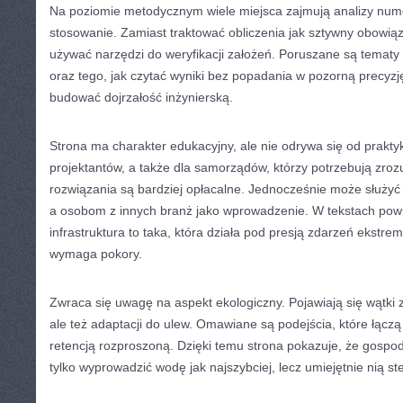
Na poziomie metodycznym wiele miejsca zajmują analizy num
stosowanie. Zamiast traktować obliczenia jak sztywny obowiąze
używać narzędzi do weryfikacji założeń. Poruszane są temat
oraz tego, jak czytać wyniki bez popadania w pozorną precyz
budować dojrzałość inżynierską.
Strona ma charakter edukacyjny, ale nie odrywa się od praktyk
projektantów, a także dla samorządów, którzy potrzebują zro
rozwiązania są bardziej opłacalne. Jednocześnie może służyć
a osobom z innych branż jako wprowadzenie. W tekstach pow
infrastruktura to taka, która działa pod presją zdarzeń ekstrem
wymaga pokory.
Zwraca się uwagę na aspekt ekologiczny. Pojawiają się wątki 
ale też adaptacji do ulew. Omawiane są podejścia, które łączą
retencją rozproszoną. Dzięki temu strona pokazuje, że gospo
tylko wyprowadzić wodę jak najszybciej, lecz umiejętnie nią st