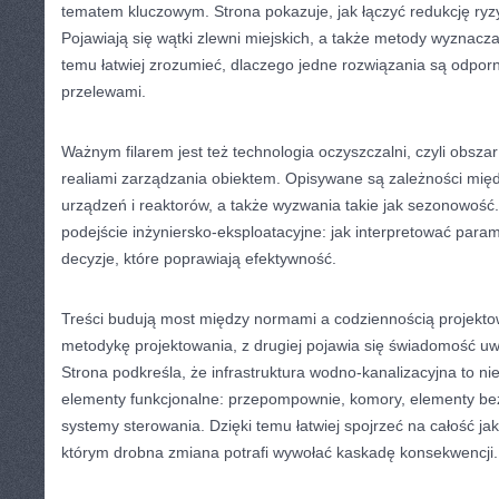
tematem kluczowym. Strona pokazuje, jak łączyć redukcję ryzy
Pojawiają się wątki zlewni miejskich, a także metody wyznacz
temu łatwiej zrozumieć, dlaczego jedne rozwiązania są odporn
przelewami.
Ważnym filarem jest też technologia oczyszczalni, czyli obszar
realiami zarządzania obiektem. Opisywane są zależności międ
urządzeń i reaktorów, a także wyzwania takie jak sezonowość.
podejście inżyniersko-eksploatacyjne: jak interpretować parame
decyzje, które poprawiają efektywność.
Treści budują most między normami a codziennością projektow
metodykę projektowania, z drugiej pojawia się świadomość 
Strona podkreśla, że infrastruktura wodno-kanalizacyjna to ni
elementy funkcjonalne: przepompownie, komory, elementy be
systemy sterowania. Dzięki temu łatwiej spojrzeć na całość ja
którym drobna zmiana potrafi wywołać kaskadę konsekwencji.