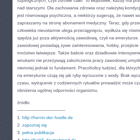
fizjologicznych, czyli zdrowe ciało. To kłopotliwe, każdy ma pr
nad starszymi. Dla zachowania zdrowia oraz należytej kondycji 
jest równowaga psychiczna, a niektórzy sugerują, że nawet waż
zapraszamy na stronę abonament medyczny. Teraz, gdy przec
człowieka nieustannie ulega przeciągnięciu, wydłuża się równi
spędza już poza aktywnością zawodową, czyli na emeryturze. 
zawodowej posiadają żywe zainteresowania, hobby, przejście 
mnóstwo łatwiejsze. Także babcie oraz dziadkowie intensywni
wnukami nie przeżywają zakończenia pracy zawodowej umyśln
niemniej jednak to fundament. Pracoholicy tudzież, dla któryc
na emeryturze czują się jak ryby wyrzucone z wody. Brak wyc
czasu, wytrącenie z codziennych rytuałów prowadzić może cz
obniżenia ogólnej odporności organizmu.
źródło:
———————————
1.
http://herrin-der-hoelle.de
2.
zapoznaj się
3.
pełna publikacja