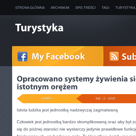
STRONA GŁÓWNA
ARCHIWUM
SPIS TREŚCI
TAGI
TURYSTYKA
ADMIN
SIE - 2 - 2025
Istota ludzka jest jednostką nadzwyczaj zagmatwaną
Człowiek jest jednostką bardzo skomplikowaną oraz aby był z
się do późnej starości nie wystarczy jedynie prawidłowe fun