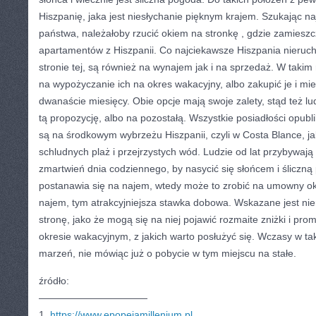
Hiszpanię, jaka jest niesłychanie pięknym krajem. Szukając na
państwa, należałoby rzucić okiem na stronkę
, gdzie zamiesz
apartamentów z Hiszpanii. Co najciekawsze Hiszpania nieruc
stronie tej, są również na wynajem jak i na sprzedaż. W taki
na wypożyczanie ich na okres wakacyjny, albo zakupić je i mie
dwanaście miesięcy. Obie opcje mają swoje zalety, stąd też lu
tą propozycję, albo na pozostałą. Wszystkie posiadłości opub
są na środkowym wybrzeżu Hiszpanii, czyli w Costa Blance, jaka
schludnych plaż i przejrzystych wód. Ludzie od lat przybywaj
zmartwień dnia codziennego, by nasycić się słońcem i śliczną 
postanawia się na najem, wtedy może to zrobić na umowny o
najem, tym atrakcyjniejsza stawka dobowa. Wskazane jest nie
stronę, jako że mogą się na niej pojawić rozmaite zniżki i pro
okresie wakacyjnym, z jakich warto posłużyć się. Wczasy w tak
marzeń, nie mówiąc już o pobycie w tym miejscu na stałe.
źródło:
———————————
1.
https://www.epopejamillenium.pl