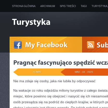
STRONA GŁÓWNA
ARCHIWUM
SPIS TREŚCI
TAGI
TURYSTYKA
ADMIN
WRZ - 16 - 2025
Nie ma zdaje się osoby, jaka nie lubiła by odpoczywać
Na wakacje co roku odjeżdża miliony turystów z całego świata
miejsc, które powinno się obejrzeć i nasycić się ich niesamow
osób przesądza się na podróż do ciepłych krajów, w których p
słońca i wiecznie jest śliczna pogoda. Do takich położeń z pe