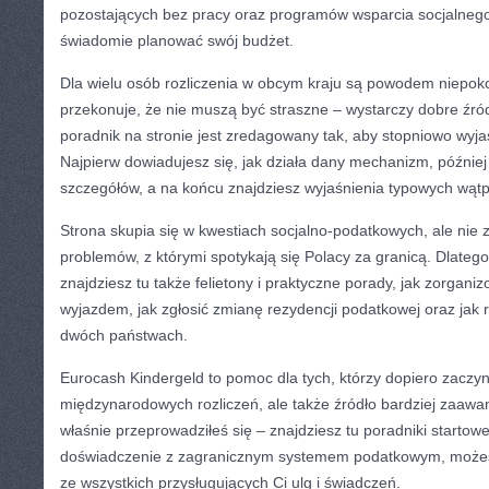
pozostających bez pracy oraz programów wsparcia socjalneg
świadomie planować swój budżet.
Dla wielu osób rozliczenia w obcym kraju są powodem niepok
przekonuje, że nie muszą być straszne – wystarczy dobre źród
poradnik na stronie jest zredagowany tak, aby stopniowo wyja
Najpierw dowiadujesz się, jak działa dany mechanizm, późnie
szczegółów, a na końcu znajdziesz wyjaśnienia typowych wątp
Strona skupia się w kwestiach socjalno-podatkowych, ale nie
problemów, z którymi spotykają się Polacy za granicą. Dlate
znajdziesz tu także felietony i praktyczne porady, jak zorgani
wyjazdem, jak zgłosić zmianę rezydencji podatkowej oraz jak r
dwóch państwach.
Eurocash Kindergeld to pomoc dla tych, którzy dopiero zaczyn
międzynarodowych rozliczeń, ale także źródło bardziej zaawa
właśnie przeprowadziłeś się – znajdziesz tu poradniki startowe
doświadczenie z zagranicznym systemem podatkowym, możesz
ze wszystkich przysługujących Ci ulg i świadczeń.