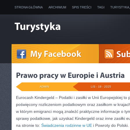
STRONA GŁÓWNA
ARCHIWUM
SPIS TREŚCI
TAGI
TURYSTYKA
ADMIN
LIS - 18 - 2025
Eurocash Kindergeld – Podatki i zasiłki w Unii Europejskiej to 
poświęcony rozliczeniom podatkowym oraz zasiłkom w krajach 
w którym emigranci mogą znaleźć praktyczne informacje o tym
sprawy podatkowe, jak uzyskać Kindergeld oraz inne zasiłki e
na stronie to:
Świadczenia rodzinne w UE
i Powroty do Polski.