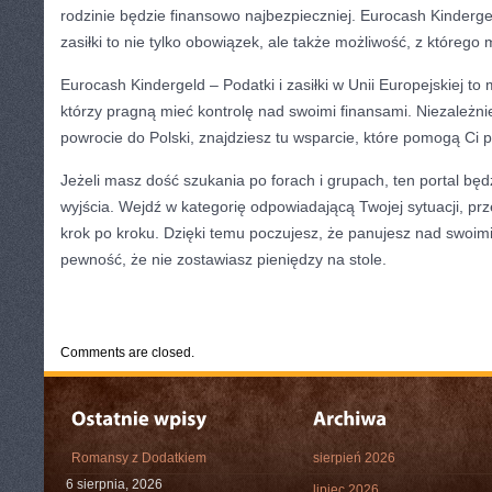
rodzinie będzie finansowo najbezpieczniej. Eurocash Kindergel
zasiłki to nie tylko obowiązek, ale także możliwość, z którego
Eurocash Kindergeld – Podatki i zasiłki w Unii Europejskiej to 
którzy pragną mieć kontrolę nad swoimi finansami. Niezależnie
powrocie do Polski, znajdziesz tu wsparcie, które pomogą Ci
Jeżeli masz dość szukania po forach i grupach, ten portal bę
wyjścia. Wejdź w kategorię odpowiadającą Twojej sytuacji, prze
krok po kroku. Dzięki temu poczujesz, że panujesz nad swoimi
pewność, że nie zostawiasz pieniędzy na stole.
CATEGORIES:
TURYSTYKA, PODRÓŻE
Comments are closed.
Romansy z Dodatkiem
sierpień 2026
6 sierpnia, 2026
lipiec 2026