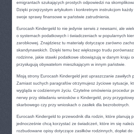
emigrantach szukających prostych odpowiedzi na skomplikow
Dzięki przejrzystym artykułom i konkretnym instrukcjom każd
swoje sprawy finansowe w państwie zatrudnienia.
Eurocash Kindergeld to nie jedynie serwis z newsami, ale wi
o systemach podatkowych i świadczeniach w popularnych kier
zarobkowej. Znajdziesz tu materiały dotyczące zarówno zachod
skandynawskich. Dzięki temu bez większego trudu porównasz, 
rodzinne, jakie stawki podatkowe obowiązują w danym kraju o
przysługują obywatelom mieszkającym w innym państwie.
Misją strony Eurocash Kindergeld jest upraszczanie zawiłych
Zamiast suchych paragrafów otrzymujesz życiowe sytuacje, któ
wygląda w codziennym życiu. Czytelne omówienia procedur p
nerwy przy składaniu wniosków o Kindergeld, przy przygotowy
skarbowego czy przy wnioskach o zasiłek dla bezrobotnych.
Eurocash Kindergeld to przewodnik dla rodzin, które planują 
jednocześnie chcą korzystać ze świadczeń, które im się należą
rozbudowane opisy dotyczące zasiłków rodzinnych, dopłat do