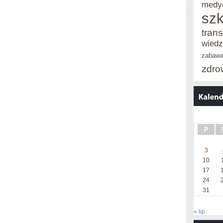
medy
szk
trans
wied
zabaw
zdro
P
3
10
17
24
31
« lip