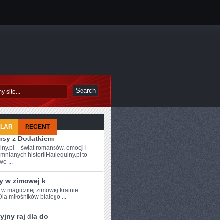
ULAR
RECENT
sy z Dodatkiem
iny.pl – świat romansów, emocji i
mnianych historiiHarlequiny.pl to
e ...
y w zimowej k
e w magicznej zimowej krainie
Dla miłośników białego ...
jny raj dla do