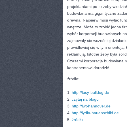
projektantami po to żeby wiedział
budowlana ma gigantyczne zadanie
drewna. Najpierw musi wylać fun
wnętrze. Może to zrobić jedna fi
wybór korporacji budowlanych na p
zajmowały się wcześniej działa
prawidłowiej się w tym orientują.
reklamują. Istotne żeby była sol
Czasami korporacja budowlana m
kontrahentowi doradzić.
źródło:
———————————
1.
http://lucy-bulldog.de
2.
czytaj na blogu
3.
http://lwt-hannover.de
4.
http://lydia-hauenschild.de
5.
źródło