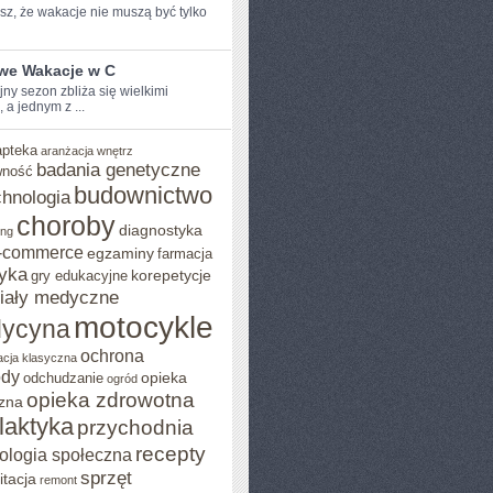
z, ⁤że wakacje nie muszą być ​tylko
iwe Wakacje w C
y sezon zbliża ‌się ⁣wielkimi
, a jednym z ...
apteka
aranżacja wnętrz
badania genetyczne
wność
budownictwo
chnologia
choroby
diagnostyka
ing
-commerce
egzaminy
farmacja
yka
korepetycje
gry edukacyjne
iały medyczne
motocykle
ycyna
ochrona
acja klasyczna
ody
opieka
odchudzanie
ogród
opieka zdrowotna
zna
ilaktyka
przychodnia
recepty
ologia społeczna
sprzęt
itacja
remont