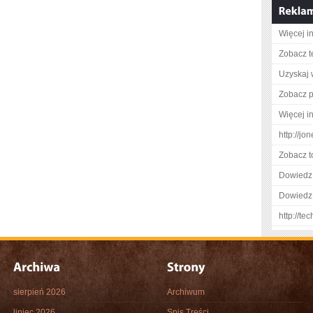
Więcej i
Zobacz t
Uzyskaj 
Zobacz pe
Więcej in
http://jo
Zobacz t
Dowiedz 
Dowiedz 
http://te
sierpień 2026
Archiwum
lipiec 2026
Spis Treści