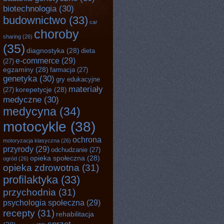
biotechnologia
(30)
budownictwo
(33)
car
choroby
sharing
(26)
(35)
diagnostyka
(28)
dieta
e-commerce
(29)
(27)
egzaminy
(28)
farmacja
(27)
genetyka
(30)
gry edukacyjne
materiały
korepetycje
(28)
(27)
medyczne
(30)
medycyna
(34)
motocykle
(38)
ochrona
motoryzacja klasyczna
(26)
przyrody
(29)
odchudzanie
(27)
opieka społeczna
(28)
ogród
(26)
opieka zdrowotna
(31)
profilaktyka
(33)
przychodnia
(31)
psychologia społeczna
(29)
recepty
(31)
rehabilitacja