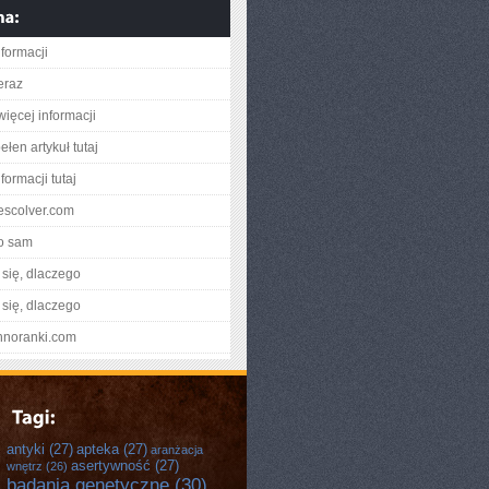
nformacji
eraz
więcej informacji
łen artykuł tutaj
formacji tutaj
nescolver.com
o sam
się, dlaczego
się, dlaczego
chnoranki.com
antyki
(27)
apteka
(27)
aranżacja
asertywność
(27)
wnętrz
(26)
badania genetyczne
(30)