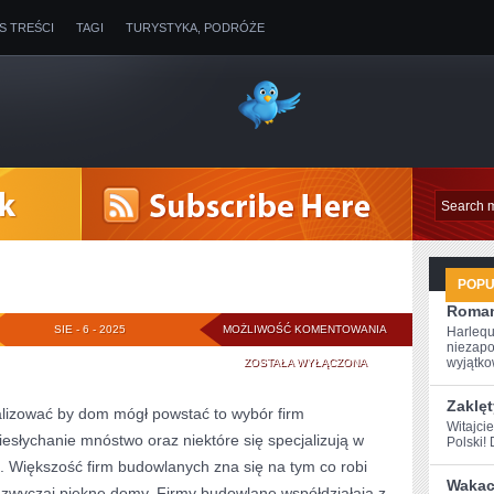
IS TREŚCI
TAGI
TURYSTYKA, PODRÓŻE
POP
Roman
TRANSPORT
SIE - 6 - 2025
MOŻLIWOŚĆ KOMENTOWANIA
Harlequ
niezapo
wyjątkow
ZOSTAŁA WYŁĄCZONA
Zaklęt
alizować by dom mógł powstać to wybór firm
Witajci
iesłychanie mnóstwo oraz niektóre się specjalizują w
Polski! 
 Większość firm budowlanych zna się na tym co robi
Wakacy
zwyczaj piękne domy. Firmy budowlane współdziałają z