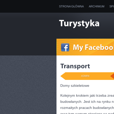
STRONA GŁÓWNA
ARCHIWUM
SP
ADMIN
Domy szkieletowe
Kolejnym krokiem jaki trzeba zre
budowlanych. Jest ich na rynku n
rozmaitych pracach budowlanych.
oraz tym samym stawiane są nad