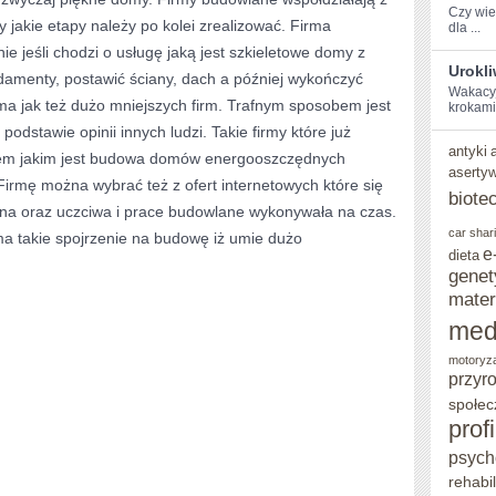
Czy wies
y jakie etapy należy po kolei zrealizować. Firma
dla ...
 jeśli chodzi o usługę jaką jest szkieletowe domy z
Urokl
damenty, postawić ściany, dach a później wykończyć
Wakacyjn
rma jak też dużo mniejszych firm. Trafnym sposobem jest
‍krokami
odstawie opinii innych ludzi. Takie firmy które już
antyki
niem jakim jest budowa domów energooszczędnych
aserty
 Firmę można wybrać też z ofert internetowych które się
biote
idna oraz uczciwa i prace budowlane wykonywała na czas.
car shar
a takie spojrzenie na budowę iż umie dużo
e
dieta
genet
mater
med
motoryz
przyr
społec
prof
psych
rehabil