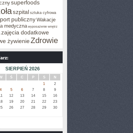
superfoods
czny
oła
szpital
sztuka cyfrowa
port publiczny
Wakacje
za medyczna
wyposażenie wnętrz
zajęcia dodatkowe
a
Zdrowie
we żywienie
SIERPIEŃ 2026
W
Ś
C
P
S
N
1
2
4
5
6
7
8
9
11
12
13
14
15
16
18
19
20
21
22
23
25
26
27
28
29
30