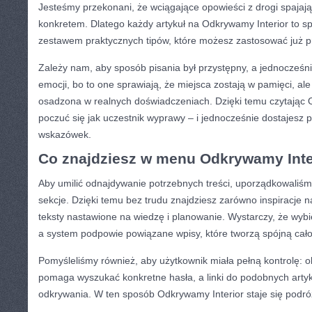
Jesteśmy przekonani, że wciągające opowieści z drogi spajaj
konkretem. Dlatego każdy artykuł na Odkrywamy Interior to spó
zestawem praktycznych tipów, które możesz zastosować już p
Zależy nam, aby sposób pisania był przystępny, a jednocześn
emocji, bo to one sprawiają, że miejsca zostają w pamięci, ale
osadzona w realnych doświadczeniach. Dzięki temu czytając 
poczuć się jak uczestnik wyprawy – i jednocześnie dostajesz
wskazówek.
Co znajdziesz w menu Odkrywamy Inte
Aby umilić odnajdywanie potrzebnych treści, uporządkowaliśmy
sekcje. Dzięki temu bez trudu znajdziesz zarówno inspiracje na
teksty nastawione na wiedzę i planowanie. Wystarczy, że wybie
a system podpowie powiązane wpisy, które tworzą spójną cało
Pomyśleliśmy również, aby użytkownik miała pełną kontrolę: 
pomaga wyszukać konkretne hasła, a linki do podobnych arty
odkrywania. W ten sposób Odkrywamy Interior staje się podr