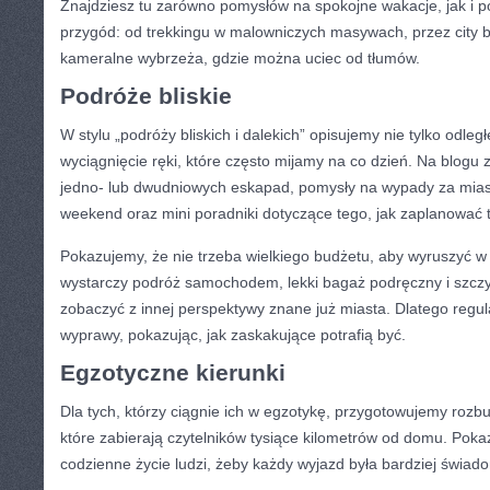
Znajdziesz tu zarówno pomysłów na spokojne wakacje, jak i 
przygód: od trekkingu w malowniczych masywach, przez city br
kameralne wybrzeża, gdzie można uciec od tłumów.
Podróże bliskie
W stylu „podróży bliskich i dalekich” opisujemy nie tylko odległ
wyciągnięcie ręki, które często mijamy na co dzień. Na blogu 
jedno- lub dwudniowych eskapad, pomysły na wypady za miast
weekend oraz mini poradniki dotyczące tego, jak zaplanować t
Pokazujemy, że nie trzeba wielkiego budżetu, aby wyruszyć 
wystarczy podróż samochodem, lekki bagaż podręczny i szczy
zobaczyć z innej perspektywy znane już miasta. Dlatego regul
wyprawy, pokazując, jak zaskakujące potrafią być.
Egzotyczne kierunki
Dla tych, którzy ciągnie ich w egzotykę, przygotowujemy rozb
które zabierają czytelników tysiące kilometrów od domu. Pok
codzienne życie ludzi, żeby każdy wyjazd była bardziej świado