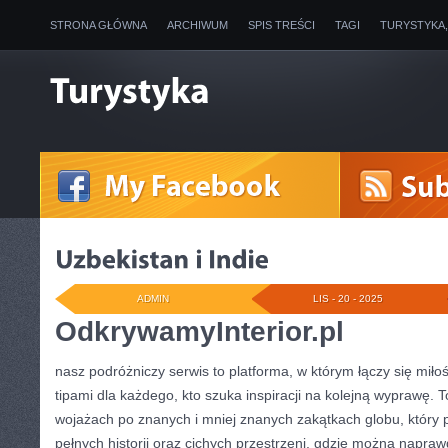
STRONA GŁÓWNA
ARCHIWUM
SPIS TREŚCI
TAGI
TURYSTYKA
ADMIN
LIS - 20 - 2025
OdkrywamyInterior.pl
nasz podróżniczy serwis to platforma, w którym łączy się mił
tipami dla każdego, kto szuka inspiracji na kolejną wyprawę. 
wojażach po znanych i mniej znanych zakątkach globu, który 
pełnych historii oraz cichych przestrzeni, gdzie można napra