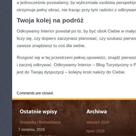
a jednocześnie pozwalamy, by wybrzmiała osobista perspektyw
otrzymuje pełny obraz, nie tracąc przy tym radości z odkrywan
Twoja kolej na podróż
Odkrywamy Interior powstał po to, by być obok Ciebie w małyc
liczy się, czy dopiero zaczynasz planować, czy szukasz pierwsz
zawsze znajdziesz tu coś dla siebie.
Rozgość się w tej przestrzeni pełnej opowieści, znajdź pierwsz
i zacznij odkrywać. Odkrywamy Interior – Blog Turystyczny o P
jest do Twojej dyspozycji – kolejny krok należy do Ciebie.
CATEGORIES:
TURYSTYKA, PODRÓŻE
Comments are closed.
Ortopedia i Rehabilitacja
sierpień 2026
7 sierpnia, 2026
lipiec 2026