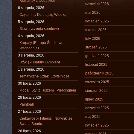
Romansy z Dodatkiem
czerwiec 2026
6 sierpnia, 2026
maj 2026
Czytelnicy Dzielą się Wiedzą
kwiecień 2026
5 sierpnia, 2026
Stowrzyszenia sportowe
marzec 2026
4 sierpnia, 2026
luty 2026
Karpaty (Europa Środkowo-
styczeń 2026
Wschodnia)
3 sierpnia, 2026
grudzień 2025
Dźwięki Natury i Ambient
listopad 2025
1 sierpnia, 2026
październik 2025
Tematyczne Szlaki Czytelnicze
wrzesień 2025
30 lipca, 2026
Moda i Styl z Tuszem i Piercingiem
sierpień 2025
28 lipca, 2026
lipiec 2025
Paintball
czerwiec 2025
27 lipca, 2026
maj 2025
Ciekawostki Fitness i Nowinki ze
Świata Sportu
kwiecień 2025
26 lipca, 2026