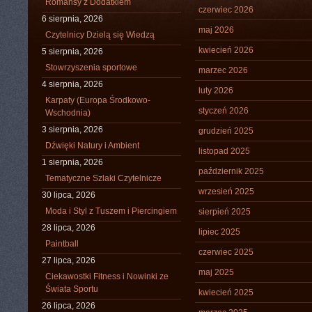
Romansy z Dodatkiem
czerwiec 2026
6 sierpnia, 2026
maj 2026
Czytelnicy Dzielą się Wiedzą
kwiecień 2026
5 sierpnia, 2026
Stowrzyszenia sportowe
marzec 2026
4 sierpnia, 2026
luty 2026
Karpaty (Europa Środkowo-
styczeń 2026
Wschodnia)
3 sierpnia, 2026
grudzień 2025
Dźwięki Natury i Ambient
listopad 2025
1 sierpnia, 2026
październik 2025
Tematyczne Szlaki Czytelnicze
wrzesień 2025
30 lipca, 2026
Moda i Styl z Tuszem i Piercingiem
sierpień 2025
28 lipca, 2026
lipiec 2025
Paintball
czerwiec 2025
27 lipca, 2026
maj 2025
Ciekawostki Fitness i Nowinki ze
Świata Sportu
kwiecień 2025
26 lipca, 2026