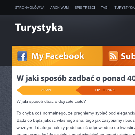
STRONA GŁÓWNA
ARCHIWUM
SPIS TREŚCI
TAGI
TURYSTYKA
ADMIN
LIP - 8 - 2025
W jaki sposób dbać o dojrzałe ciało?
To chyba coś normalnego, że pragniemy sypiać pod eleganck
Bądź co bądź jakość własnego snu, tego jak zasypiamy i budzi
ważnym. I dlatego należy podchodzić odpowiednio do kwestii 
autentycznie każdy czytelnik musi wiedzieć na temat właśnie p