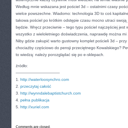
Według mnie wskazana jest pościel 3d – ostatnimi czasy pości
wielce powszechne. Wiadomo: technologia 3D to coś kapitalneg
takowa pościel po krótkim odstępie czasu mocno utraci swoją j
będzie. Wręcz przeciwnie – tego typu pościel najczęściej jest
wszystko z wieloletniego doświadczenia, naprawdę można mi z
Niby gdzie zakupić warto gustowny komplet pościeli 3d – przy
chociażby częściowo do pensji przeciętnego Kowalskiego? Pe
to wiedzą: należy porozglądać się po e-sklepach.
źródło:
———————————
1.
http://waterloosynchro.com
2.
przeczytaj całość
3.
http://wynndalebaptistchurch.com
4.
pełna publikacja
5.
http://xuriel.com
CATEGORIES:
TURYSTYKA, PODRÓŻE
Comments are closed.