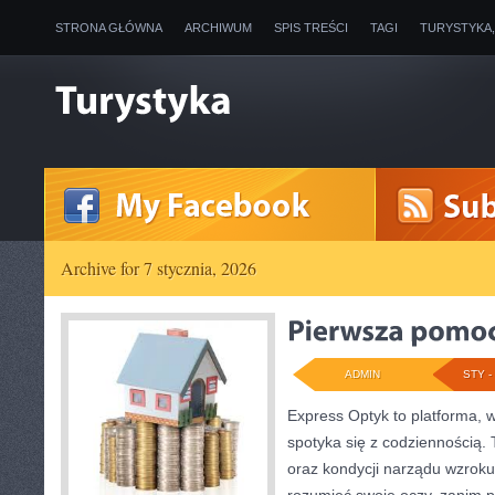
STRONA GŁÓWNA
ARCHIWUM
SPIS TREŚCI
TAGI
TURYSTYKA
Archive for 7 stycznia, 2026
ADMIN
STY - 
Express Optyk to platforma,
spotyka się z codziennością.
oraz kondycji narządu wzroku 