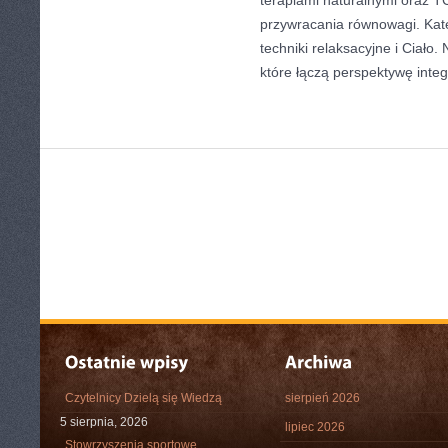
terapiami naturalnymi oraz T
przywracania równowagi. Kateg
techniki relaksacyjne i Ciało. 
które łączą perspektywę integ
Czytelnicy Dzielą się Wiedzą
sierpień 2026
5 sierpnia, 2026
lipiec 2026
Stowrzyszenia sportowe