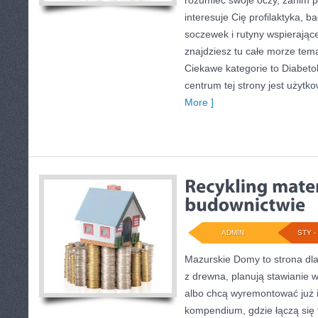
rozumieć swoje oczy, zanim po
interesuje Cię profilaktyka, b
soczewek i rutyny wspierając
znajdziesz tu całe morze tem
Ciekawe kategorie to Diabetol
centrum tej strony jest użytko
More ]
ADMIN
STY - 
Mazurskie Domy to strona dl
z drewna, planują stawianie 
albo chcą wyremontować już i
kompendium, gdzie łączą się 