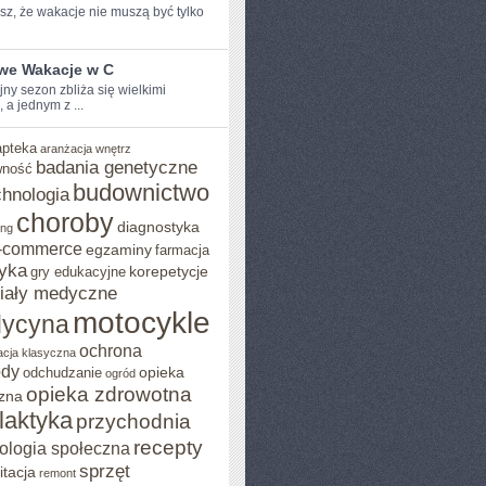
z, ⁤że wakacje nie muszą być ​tylko
iwe Wakacje w C
y sezon zbliża ‌się ⁣wielkimi
, a jednym z ...
apteka
aranżacja wnętrz
badania genetyczne
wność
budownictwo
chnologia
choroby
diagnostyka
ing
-commerce
egzaminy
farmacja
yka
korepetycje
gry edukacyjne
iały medyczne
motocykle
ycyna
ochrona
acja klasyczna
ody
opieka
odchudzanie
ogród
opieka zdrowotna
zna
ilaktyka
przychodnia
recepty
ologia społeczna
sprzęt
itacja
remont