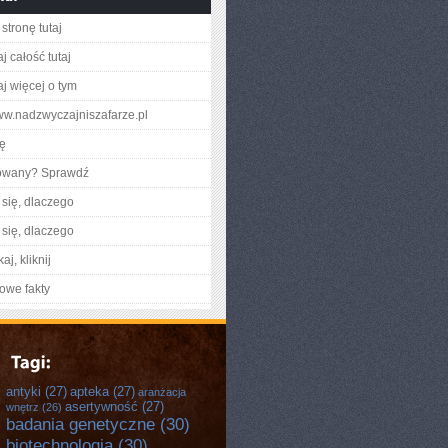
stronę tutaj
j całość tutaj
aj więcej o tym
www.nadzwyczajniszafarze.pl
ię
gowany? Sprawdź
się, dlaczego
się, dlaczego
aj, kliknij
owe fakty
antyki
(27)
apteka
(27)
aranżacja
asertywność
(27)
wnętrz
(26)
badania genetyczne
(30)
biotechnologia
(30)