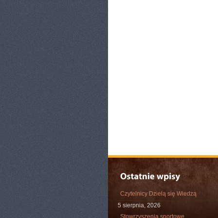
Czytelnicy Dzielą się Wiedzą
5 sierpnia, 2026
Stowrzyszenia sportowe