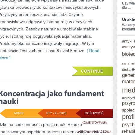
dowodzą, że migracje wpływały na kształt państw. Takie
PROCES
Czy wies
zjawiska prowadziły do kontaktów międzykulturowych.
dla ...
CIĄGŁY
Przyczyny przemieszczania się ludzi Czynniki
Urokl
środowiskowe odgrywały istotną rolę w decyzjach
Wakacyjn
migracyjnych. Zasoby naturalne umożliwiały stabilne
‍krokami
życie. Istotną rolę odgrywała sytuacja materialna.
antyki
Problemy ekonomiczne inicjowały migracje. W tym
aserty
kontekście Test z chemii klasa 8 dział 5 może
[ Read
biote
More ]
car shar
e
dieta
CONTINUE
genet
mater
med
motoryz
przyr
społec
ADMIN
STY - 9 - 2026
MOŻLIWOŚĆ
prof
KONCENTRACJA
KOMENTOWANIA
psych
Szkolna codzienność a presja nauki Rzadko
rehabil
analizowanym aspektem procesu uczenia się pozostaje
JAKO
ZOSTAŁA WYŁĄCZONA