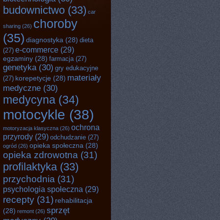
budownictwo
(33)
car
choroby
sharing
(26)
(35)
diagnostyka
(28)
dieta
e-commerce
(29)
(27)
egzaminy
(28)
farmacja
(27)
genetyka
(30)
gry edukacyjne
materiały
korepetycje
(28)
(27)
medyczne
(30)
medycyna
(34)
motocykle
(38)
ochrona
motoryzacja klasyczna
(26)
przyrody
(29)
odchudzanie
(27)
opieka społeczna
(28)
ogród
(26)
opieka zdrowotna
(31)
profilaktyka
(33)
przychodnia
(31)
psychologia społeczna
(29)
recepty
(31)
rehabilitacja
sprzęt
(28)
remont
(26)