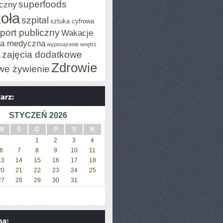
superfoods
czny
oła
szpital
sztuka cyfrowa
port publiczny
Wakacje
za medyczna
wyposażenie wnętrz
zajęcia dodatkowe
a
Zdrowie
we żywienie
STYCZEŃ 2026
W
Ś
C
P
S
N
1
2
3
4
6
7
8
9
10
11
13
14
15
16
17
18
20
21
22
23
24
25
27
28
29
30
31
»