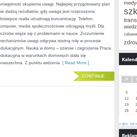
medy
umiejętność skupienia uwagi. Najlepiej przygotowany plan
FUNDAMENT
szk
nie dadzą rezultatów, gdy uwaga jest rozproszona.
NAUKI
Dzisiejsze realia utrudniają koncentrację. Telefon,
trans
komputer, media społecznościowe odciągają myśli. Dla
wied
uczniów wiąże się z problemami w nauce. Zrozumienie
zabaw
mechanizmów uwagi odgrywa istotną rolę w procesie
zdro
edukacyjnym. Nauka w domu – szanse i zagrożenia Praca
edukacyjna w warunkach domowych stała się
powszechna. Z punktu widzenia
[ Read More ]
CONTINUE
P
5
12
19
26
« gru
lut 