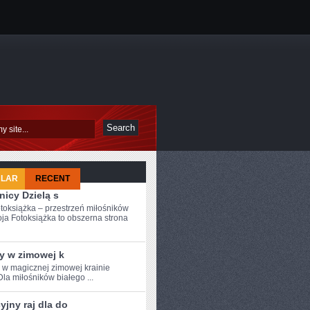
ULAR
RECENT
nicy Dzielą s
toksiążka – przestrzeń miłośników
ja Fotoksiążka to obszerna strona
y w zimowej k
e w magicznej zimowej krainie
Dla miłośników białego ...
jny raj dla do