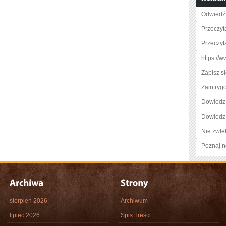
Odwiedź 
Przeczyta
Przeczyt
https://
Zapisz s
Zaintry
Dowiedz 
Dowiedz 
Nie zwlek
Poznaj n
sierpień 2026
Archiwum
lipiec 2026
Spis Treści